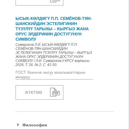
ЫСЫК-КӨЛДӨГҮ П.П. СЕМЁНОВ-ТЯН-
ШАНСКИЙДИН ЭСТЕЛИГИНИН
ТҮЗҮЛҮҮ ТАРЫХЫ – КЫРГЫЗ ЖАНА
ОРУС ЭЛДЕРИНИН ДОСТУГУНУН
СИМВОЛУ
Сумароков Л.И. ЫСЫК-КӨЛДӨГҮ П.П.
СЕМЁНОВ-ТЯН-ШАНСКИЙДИН
ЭСТЕЛИГИНИН ТҮЗҮЛҮҮ ТАРЫХЫ – КЫРГЫЗ
ЖАНА ОРУС ЭЛДЕРИНИН ДОСТУГУНУН
СИМВОЛУ / Л.И. Сумароков // КРСУ жарчысы.
2026. Т. 26. № 2. С. 41-50.
ГОСТ боюнча чыгуу маалыматтарын
көчүрүү
ЖҮКТӨӨ
Философия