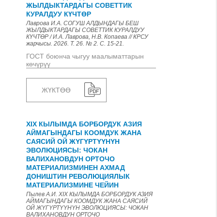
ЖЫЛДЫКТАРДАГЫ СОВЕТТИК
КУРАЛДУУ КҮЧТӨР
Лаврова И.А. СОГУШ АЛДЫНДАГЫ БЕШ
ЖЫЛДЫКТАРДАГЫ СОВЕТТИК КУРАЛДУУ
КҮЧТӨР / И.А. Лаврова, Н.В. Копаева // КРСУ
жарчысы. 2026. Т. 26. № 2. С. 15-21.
ГОСТ боюнча чыгуу маалыматтарын
көчүрүү
ЖҮКТӨӨ
XIX КЫЛЫМДА БОРБОРДУК АЗИЯ
АЙМАГЫНДАГЫ КООМДУК ЖАНА
САЯСИЙ ОЙ ЖYГYРТYYНYН
ЭВОЛЮЦИЯСЫ: ЧОКАН
ВАЛИХАНОВДУН ОРТОЧО
МАТЕРИАЛИЗМИНЕН АХМАД
ДОНИШТИН РЕВОЛЮЦИЯЛЫК
МАТЕРИАЛИЗМИНЕ ЧЕЙИН
Пылев А.И. XIX КЫЛЫМДА БОРБОРДУК АЗИЯ
АЙМАГЫНДАГЫ КООМДУК ЖАНА САЯСИЙ
ОЙ ЖYГYРТYYНYН ЭВОЛЮЦИЯСЫ: ЧОКАН
ВАЛИХАНОВДУН ОРТОЧО