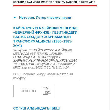
басканда бул маалыматтар алмашуу буферине көчүрүлөт
История. Исторические науки
КАЙРА КУРУУГА ЧЕЙИНКИ МЕЗГИЛДЕ
«ВЕЧЕРНИЙ ФРУНЗЕ» ГЕЗИТИНДЕГИ
БАСМА СӨЗДӨГҮ ЖАРНАМАНЫН
ТРАНСФОРМАЦИЯСЫ (1980–1985-
ЖЖ.)
Зайнулин Р.Ш. КАЙРА КУРУУГА ЧЕЙИНКИ
МЕЗГИЛДЕ «ВЕЧЕРНИЙ ФРУНЗЕ»
ГЕЗИТИНДЕГИ БАСМА СӨЗДӨГҮ
ЖАРНАМАНЫН ТРАНСФОРМАЦИЯСЫ (1980–
1985-жж.) / Р.Ш. Зайнулин, А.А. Никушкина //
КРСУ жарчысы. 2026. Т. 26. № 2. С. 4-14.
ГОСТ боюнча чыгуу маалыматтарын
көчүрүү
ЖҮКТӨӨ
СОГУШ АЛДЫНДАГЫ БЕШ