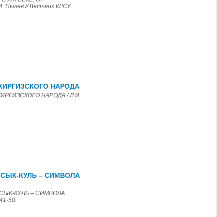
ылев // Вестник КРСУ.
КИРГИЗСКОГО НАРОДА
РГИЗСКОГО НАРОДА / Л.И.
ССЫК-КУЛЬ – СИМВОЛА
ССЫК-КУЛЬ – СИМВОЛА
41-50.