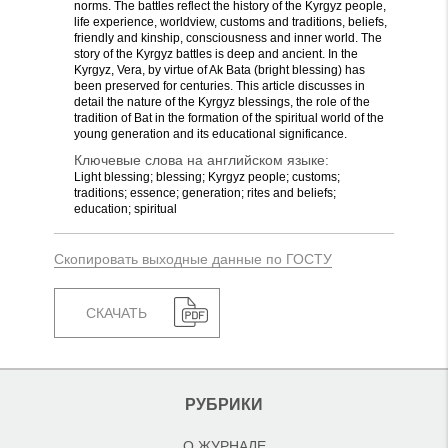
norms. The battles reflect the history of the Kyrgyz people,
life experience, worldview, customs and traditions, beliefs,
friendly and kinship, consciousness and inner world. The
story of the Kyrgyz battles is deep and ancient. In the
Kyrgyz, Vera, by virtue of Ak Bata (bright blessing) has
been preserved for centuries. This article discusses in
detail the nature of the Kyrgyz blessings, the role of the
tradition of Bat in the formation of the spiritual world of the
young generation and its educational significance.
Ключевые слова на английском языке:
Light blessing; blessing; Kyrgyz people; customs;
traditions; essence; generation; rites and beliefs;
education; spiritual
Скопировать выходные данные по ГОСТУ
СКАЧАТЬ
РУБРИКИ
О ЖУРНАЛЕ