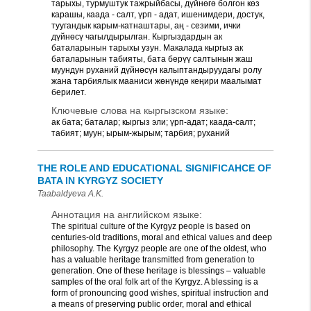
тарыхы, турмуштук тажрыйбасы, дүйнөгө болгон көз
карашы, каада - салт, үрп - адат, ишенимдери, достук,
туугандык карым-катнаштары, аң - сезими, ички
дүйнөсү чагылдырылган. Кыргыздардын ак
баталарынын тарыхы узун. Макалада кыргыз ак
баталарынын табияты, бата берүү салтынын жаш
муундун руханий дүйнөсүн калыптандыруудагы ролу
жана тарбиялык мааниси жөнүндө кеңири маалымат
берилет.
Ключевые слова на кыргызском языке:
ак бата; баталар; кыргыз эли; үрп-адат; каада-салт;
табият; муун; ырым-жырым; тарбия; руханий
THE ROLE AND EDUCATIONAL SIGNIFICAHCE OF
BATA IN KYRGYZ SOCIETY
Taabaldyeva A.K.
Аннотация на английском языке:
The spiritual culture of the Kyrgyz people is based on
centuries-old traditions, moral and ethical values and deep
philosophy. The Kyrgyz people are one of the oldest, who
has a valuable heritage transmitted from generation to
generation. One of these heritage is blessings – valuable
samples of the oral folk art of the Kyrgyz. A blessing is a
form of pronouncing good wishes, spiritual instruction and
a means of preserving public order, moral and ethical