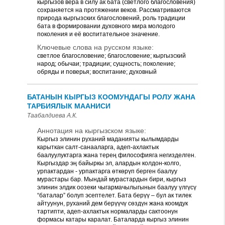
кыргызов вера в силу ак бата (светлого благословения)
сохраняется на протяжении веков. Рассматриваются
природа кыргызских благословений, роль традиции
бата в формировании духовного мира молодого
поколения и её воспитательное значение.
Ключевые слова на русском языке:
светлое благословение; благословение; кыргызский
народ; обычаи; традиции; сущность; поколение;
обряды и поверья; воспитание; духовный
БАТАНЫН КЫРГЫЗ КООМУНДАГЫ РОЛУ ЖАНА
ТАРБИЯЛЫК МААНИСИ
Таабалдиева А.К.
Аннотация на кыргызском языке:
Кыргыз элинин руханий маданияты кылымдарды
карыткан салт-санааларга, адеп-ахлактык
баалуулуктарга жана терең философияга негизделген.
Кыргыздар эң байыркы эл, алардын колдон-колго,
урпактардан - урпактарга өткөрүп берген баалуу
мурастары бар. Мындай мурастардын бири, кыргыз
элинин элдик оозеки чыгармачылыгынын баалуу үлгүсү
“баталар” болуп эсептелет. Бата берүү – бул ак тилек
айтуунун, руханий дем берүүчү сөздүн жана коомдук
тартипти, адеп-ахлактык нормаларды сактоонун
формасы катары каралат. Баталарда кыргыз элинин