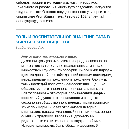
кафедры теории и методики языков и литературы
начального образования Института педагогики, искусства
и журналистики Ошского государственного университета,
Кыргызская Республика, тел.: +996-773 162474, e-mail:
taabatyrgul@gmail.com
РОЛЬ И ВОСПИТАТЕЛЬНОЕ ЗНАЧЕНИЕ БАТА В
КЫРГЫЗСКОМ ОБЩЕСТВЕ
Таабалдиева А.К.
Аннотация на русском языке:
Духовная культура кыргызского народа основана на
многовековых традициях, нравственно-этических
ценностях и глубокой философии. Кыргызский народ –
один из древнейших, обладающий ценным наследием,
передаваемым из поколения в поколение. Одним из
таких наследий являются благословения – ценные
образцы устного народного творчества кыргызов.
Благословение – это форма произнесения добрых
пожеланий, духовного наставления и средство
сохранения общественного порядка, нравственных и
этических норм. В батах отражаются история
кыргызского народа, жизненный опыт, мировоззрение,
обычаи и традиции, верования, дружеские и
родственные связи, сознание и внутренний мир.
История кыргызских бат глубокая и древняя. У