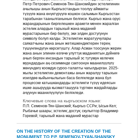
Петр Петрович Семенов-Тян-Шанскийдин эстелигинин
ачылышы анын Кыргызстандын тоолуу аймакты
түзүүгө жана өнүктүрүүгө кошкон салымын Кыргызстан
тарабынан таанылганынын белгиси. Кыргыз жана орус
жарандарынын биргелешкен аракети менен жаралган
эстелик алардын тарыхый жана маданий
мурастарынын бир бөлүгү, эки элдин достугунун
символу болуп калды. Эстеликтин жаратуучулары
саякатчыны жана анын жетишкендиктерин терең
түшүнгөндүгүн көрсөтүштү. Алар Асман тоосунун жерин
жана анын элинин өзгөчө улуттук маданиятын дүйнөгө
ачып берген инсандын тарыхый эс тутумун келечек
муундардын аң-сезиминде сактоонун маанилүүлүгү
жөнүндөгү коомдук суроо-талапты чагылдырган. 2025-
жылы эстеликтин демонтажы анын жаралуу тарыхын
изилдөө кыйынчылыгын баса белгиледи жана бул
процесске катышкандарды эстеликти түзүү идеясын
ишке ашырууда кызматташууга түрткөн жагдайларды
ачуунун маанилүүлүгүн белгиледи.
Ключевые слова на кыргызском языке:
П.П. Семенов-Тян-Шанский; Кыргыз ССРи; Ысык-Кел;
Рыбачье шаары; эстелик; достук; скульптор Владимир
Горевой; тарыхый жана маданий мурастар
ON THE HISTORY OF THE CREATION OF THE
MONUMENT TO P.P. SEMENOV-TYAN-SHANSKY