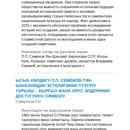
совершенные им деяния. Они отразили запрос
общества на важность сохранения в сознании будущих
поколений исторической памяти о человеке,
раскрывшем миру страну Небесных гор и самобытную
национальную культуру ее народа. Факт демонтажа в
2025 г. монумента обозначил проблему исследования
истории его создания, указал на важность раскрытия
обстоятельств, побудивших участников этого процесса
к совместной работе по воплощению в жизнь идеи
создания памятника.
Ключевые слова на русском языке:
П.П. Семёнов-Тян-Шанский; Киргизская ССР; Иссык-
Куль; Рыбачье; памятник; дружба; скульптор Владимир
Горевой; историческое и культурное н
ЫСЫК-КӨЛДӨГҮ П.П. СЕМЁНОВ-ТЯН-
ШАНСКИЙДИН ЭСТЕЛИГИНИН ТҮЗҮЛҮҮ
ТАРЫХЫ – КЫРГЫЗ ЖАНА ОРУС ЭЛДЕРИНИН
ДОСТУГУНУН СИМВОЛУ
Сумароков Л.И.
Аннотация на кыргызском языке:
1982-жылы Кыргыз ССРинде орус окумуштуусу, табият
таануучусу жана саякатчысы, Европа илиминин
тарыхында биринчи болуп Тянь-Шань тоо системасын
изилдеген орус мамлекеттик жана коомдук ишмери