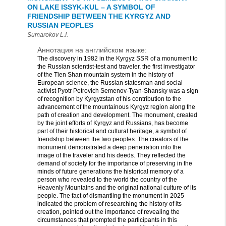
ON LAKE ISSYK-KUL – A SYMBOL OF
FRIENDSHIP BETWEEN THE KYRGYZ AND
RUSSIAN PEOPLES
Sumarokov L.I.
Аннотация на английском языке:
The discovery in 1982 in the Kyrgyz SSR of a monument to
the Russian scientist-test and traveler, the first investigator
of the Tien Shan mountain system in the history of
European science, the Russian statesman and social
activist Pyotr Petrovich Semenov-Tyan-Shansky was a sign
of recognition by Kyrgyzstan of his contribution to the
advancement of the mountainous Kyrgyz region along the
path of creation and development. The monument, created
by the joint efforts of Kyrgyz and Russians, has become
part of their historical and cultural heritage, a symbol of
friendship between the two peoples. The creators of the
monument demonstrated a deep penetration into the
image of the traveler and his deeds. They reflected the
demand of society for the importance of preserving in the
minds of future generations the historical memory of a
person who revealed to the world the country of the
Heavenly Mountains and the original national culture of its
people. The fact of dismantling the monument in 2025
indicated the problem of researching the history of its
creation, pointed out the importance of revealing the
circumstances that prompted the participants in this