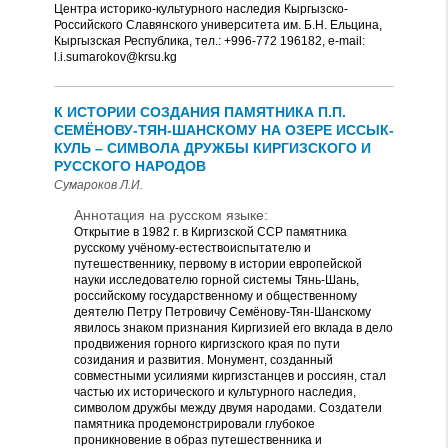
Центра историко-культурного наследия Кыргызско-
Российского Славянского университета им. Б.Н. Ельцина,
Кыргызская Республика, тел.: +996-772 196182, e-mail:
l.i.sumarokov@krsu.kg
К ИСТОРИИ СОЗДАНИЯ ПАМЯТНИКА П.П.
СЕМЁНОВУ-ТЯН-ШАНСКОМУ НА ОЗЕРЕ ИССЫК-
КУЛЬ – СИМВОЛА ДРУЖБЫ КИРГИЗСКОГО И
РУССКОГО НАРОДОВ
Сумароков Л.И.
Аннотация на русском языке:
Открытие в 1982 г. в Киргизской ССР памятника
русскому учёному-естествоиспытателю и
путешественнику, первому в истории европейской
науки исследователю горной системы Тянь-Шань,
российскому государственному и общественному
деятелю Петру Петровичу Семёнову-Тян-Шанскому
явилось знаком признания Киргизией его вклада в дело
продвижения горного киргизского края по пути
созидания и развития. Монумент, созданный
совместными усилиями киргизстанцев и россиян, стал
частью их исторического и культурного наследия,
символом дружбы между двумя народами. Создатели
памятника продемонстрировали глубокое
проникновение в образ путешественника и