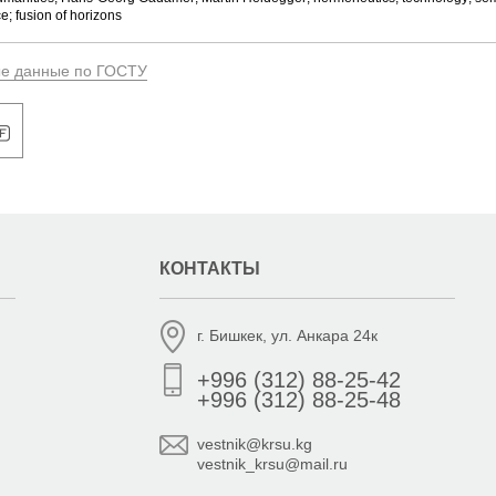
e; fusion of horizons
ые данные по ГОСТУ
КОНТАКТЫ
г. Бишкек, ул. Анкара 24к
+996 (312) 88-25-42
+996 (312) 88-25-48
vestnik@krsu.kg
vestnik_krsu@mail.ru