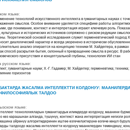
ком языке:
енение технологий искусственного интеллекта в гуманитарных науках с точ
кажения смыслов. Особое внимание уделяется специфике работы алгоритмо
и, где понимание, контекст и интерпретация играют ключевую роль. Показа
, культурных и исторических источников сопряжено с риском редукции смысло
ны. Теоретической основой исследования служит герменевтический подход Х.
осит диалогический характер и всегда укоренено в исторически обусловленн
олнительно анализ опирается на концепцию техники М. Хайдеггера, в рамках
ак способ раскрытия бытия, склонный к превращению смысла в ресурс. В раб
еловеческого присутствия и концептуальной глубины, технология ИИ стан
 русском языке:
ект; гуманитарные науки; Х.-Г. Гадамер; М. Хайдеггер; герменевтика; техника
лияние горизонтов
БАКТАРДА ЖАСАЛМА ИНТЕЛЛЕКТТИ КОЛДОНУУ: МААНИЛЕРД
ФИЛОСОФИЯЛЫК ТАЛДОО
ызском языке:
теллект технологияларын гуманитардык илимдерде колдонуу, маанини бурма
 көз карашынан алганда, түшүнүү, контекст жана интерпретация негизги рол
ашина үйрөнүү алгоритмдеринин иштөө өзгөчөлүктөрүнө өзгөчө көңүл бурула
арды талдоодо жасалма интеллектти колдонуу маанилердин төмөндөшү, кон