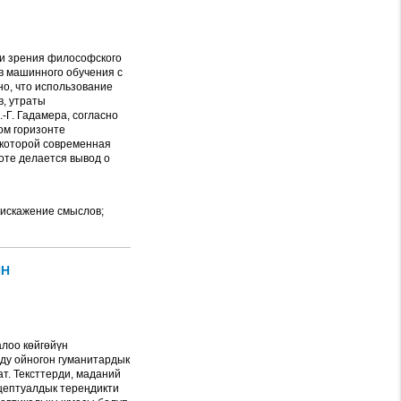
ки зрения философского
в машинного обучения с
но, что использование
в, утраты
-Г. Гадамера, согласно
ом горизонте
 которой современная
оте делается вывод о
; искажение смыслов;
ИН
лоо көйгөйүн
ду ойногон гуманитардык
т. Тексттерди, маданий
цептуалдык тереңдикти