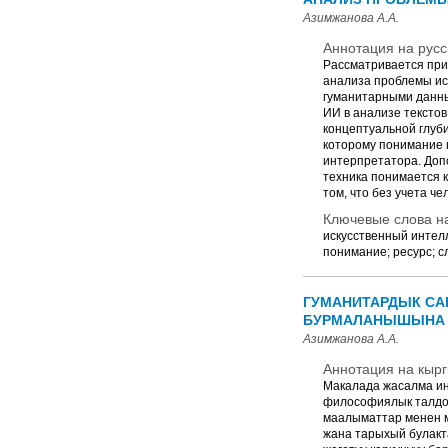
Азимжанова А.А.
Аннотация на русс
Рассматривается прим
анализа проблемы ис
гуманитарными данным
ИИ в анализе текстов
концептуальной глуби
которому понимание н
интерпретатора. Доп
техника понимается к
том, что без учета ч
Ключевые слова на
искусственный интелл
понимание; ресурс; с
ГУМАНИТАРДЫК СА
БУРМАЛАНЫШЫНА 
Азимжанова А.А.
Аннотация на кырг
Макалада жасалма ин
философиялык талдоо
маалыматтар менен м
жана тарыхый булакт