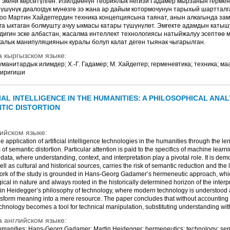
ар экени көрсөтүлгөн. Изилдөөнүн теориялык негизи Гадамер мырзанын герме
түшүнүк диалогдук мүнөзгө ээ жана ар дайым котормочунун тарыхый шарттал
доо Мартин Хайдеггердин техника концепциясына таянат, анын алкагында за
га ыктаган болмушту ачуу ыкмасы катары түшүнүлөт. Эмгекте адамдын катыш
дигин эске албастан, жасалма интеллект технологиясы натыйжалуу эсептөө 
алык манипуляциянын куралы болуп калат деген тыянак чыгарылган.
 кыргызском языке:
уманитардык илимдер; Х.-Г. Гадамер; М. Хайдеггер; герменевтика; техника; м
биригиши
IAL INTELLIGENCE IN THE HUMANITIES: A PHILOSOPHICAL ANAL
TIC DISTORTION
ийском языке:
 application of artificial intelligence technologies in the humanities through the le
 of semantic distortion. Particular attention is paid to the specifics of machine lear
ata, where understanding, context, and interpretation play a pivotal role. It is demo
ell as cultural and historical sources, carries the risk of semantic reduction and the
ork of the study is grounded in Hans-Georg Gadamer’s hermeneutic approach, whic
cal in nature and always rooted in the historically determined horizon of the interpre
in Heidegger’s philosophy of technology, where modern technology is understood 
ansform meaning into a mere resource. The paper concludes that without accountin
chnology becomes a tool for technical manipulation, substituting understanding with 
 английском языке:
; humanities; Hans-Georg Gadamer; Martin Heidegger; hermeneutics; technology; sema