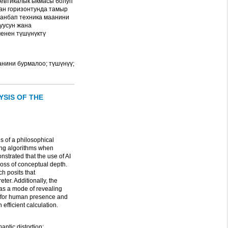
невтикалык ыкмасы болуп
ган горизонтунда тамыр
манбап техника маанини
уусун жана
менен түшүнүктү
аанини бурмалоо; түшүнүү;
YSIS OF THE
ns of a philosophical
ning algorithms when
nstrated that the use of AI
 loss of conceptual depth.
h posits that
ter. Additionally, the
as a mode of revealing
g for human presence and
efficient calculation.
ntic distortion;