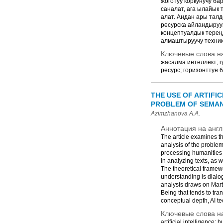
жоготуу коркунучу б
саналат, ага ылайык 
алат. Андан ары тал
ресурска айландыруу
концептуалдык терең
алмаштыруучу техник
Ключевые слова на
жасалма интеллект; г
ресурс; горизонттун 
THE USE OF ARTIFIC
PROBLEM OF SEMAN
Azimzhanova A.A.
Аннотация на англ
The article examines the
analysis of the problem
processing humanities d
in analyzing texts, as w
The theoretical framew
understanding is dialogi
analysis draws on Mart
Being that tends to tr
conceptual depth, AI te
Ключевые слова на
artificial intelligence