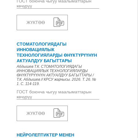
ГОСТ боюнча чыгуу маалыматтарын
көчүрүү
ЖҮКТӨӨ
СТОМАТОЛОГИЯДАГЫ
ИННОВАЦИЯЛЫК
ТЕХНОЛОГИЯЛАРДЫ ӨНҮКТҮРҮҮНҮН
АКТУАЛДУУ БАГЫТТАРЫ
Абдышев Т.К. СТОМАТОЛОГИЯДАГЫ
ИННОВАЦИЯЛЫК ТЕХНОЛОГИЯЛАРДЫ
ӨНҮКТҮРҮҮНҮН АКТУАЛДУУ БАГЫТТАРЫ /
Т.К. Абдышев // КРСУ жарчысы. 2026. Т. 26. №
1. С. 114-119.
ГОСТ боюнча чыгуу маалыматтарын
көчүрүү
ЖҮКТӨӨ
НЕЙРОЛЕПТИКТЕР МЕНЕН