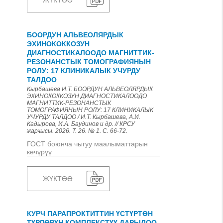
ЖҮКТӨӨ
БООРДУН АЛЬВЕОЛЯРДЫК
ЭХИНОКОККОЗУН
ДИАГНОСТИКАЛООДО МАГНИТТИК-
РЕЗОНАНСТЫК ТОМОГРАФИЯНЫН
РОЛУ: 17 КЛИНИКАЛЫК УЧУРДУ
ТАЛДОО
Кырбашева И.Т. БООРДУН АЛЬВЕОЛЯРДЫК
ЭХИНОКОККОЗУН ДИАГНОСТИКАЛООДО
МАГНИТТИК-РЕЗОНАНСТЫК
ТОМОГРАФИЯНЫН РОЛУ: 17 КЛИНИКАЛЫК
УЧУРДУ ТАЛДОО / И.Т. Кырбашева, А.И.
Кадырова, И.А. Баудинов и др. // КРСУ
жарчысы. 2026. Т. 26. № 1. С. 66-72.
ГОСТ боюнча чыгуу маалыматтарын
көчүрүү
ЖҮКТӨӨ
КУРЧ ПАРАПРОКТИТТИН ҮСТҮРТӨН
ТҮРЛӨРҮН КОМПЛЕКСТҮҮ ДАРЫЛОО