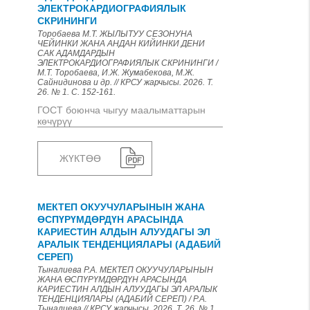
ЭЛЕКТРОКАРДИОГРАФИЯЛЫК
СКРИНИНГИ
Торобаева М.Т. ЖЫЛЫТУУ СЕЗОНУНА
ЧЕЙИНКИ ЖАНА АНДАН КИЙИНКИ ДЕНИ
САК АДАМДАРДЫН
ЭЛЕКТРОКАРДИОГРАФИЯЛЫК СКРИНИНГИ /
М.Т. Торобаева, И.Ж. Жумабекова, М.Ж.
Сайнидинова и др. // КРСУ жарчысы. 2026. Т.
26. № 1. С. 152-161.
ГОСТ боюнча чыгуу маалыматтарын
көчүрүү
ЖҮКТӨӨ
МЕКТЕП ОКУУЧУЛАРЫНЫН ЖАНА
ӨСПҮРҮМДӨРДҮН АРАСЫНДА
КАРИЕСТИН АЛДЫН АЛУУДАГЫ ЭЛ
АРАЛЫК ТЕНДЕНЦИЯЛАРЫ (АДАБИЙ
СЕРЕП)
Тыналиева Р.А. МЕКТЕП ОКУУЧУЛАРЫНЫН
ЖАНА ӨСПҮРҮМДӨРДҮН АРАСЫНДА
КАРИЕСТИН АЛДЫН АЛУУДАГЫ ЭЛ АРАЛЫК
ТЕНДЕНЦИЯЛАРЫ (АДАБИЙ СЕРЕП) / Р.А.
Тыналиева // КРСУ жарчысы. 2026. Т. 26. № 1.