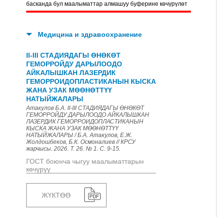
басканда бул маалыматтар алмашуу буферине көчүрүлөт
Медицина и здравоохранение
II-III СТАДИЯДАГЫ ӨНӨКӨТ
ГЕМОРРОЙДУ ДАРЫЛООДО
АЙКАЛЫШКАН ЛАЗЕРДИК
ГЕМОРРОИДОПЛАСТИКАНЫН КЫСКА
ЖАНА УЗАК МӨӨНӨТТҮҮ
НАТЫЙЖАЛАРЫ
Атакулов Б.А. II-III СТАДИЯДАГЫ ӨНӨКӨТ
ГЕМОРРОЙДУ ДАРЫЛООДО АЙКАЛЫШКАН
ЛАЗЕРДИК ГЕМОРРОИДОПЛАСТИКАНЫН
КЫСКА ЖАНА УЗАК МӨӨНӨТТҮҮ
НАТЫЙЖАЛАРЫ / Б.А. Атакулов, Е.Ж.
Жолдошбеков, Б.К. Осмоналиев // КРСУ
жарчысы. 2026. Т. 26. № 1. С. 9-15.
ГОСТ боюнча чыгуу маалыматтарын
көчүрүү
ЖҮКТӨӨ