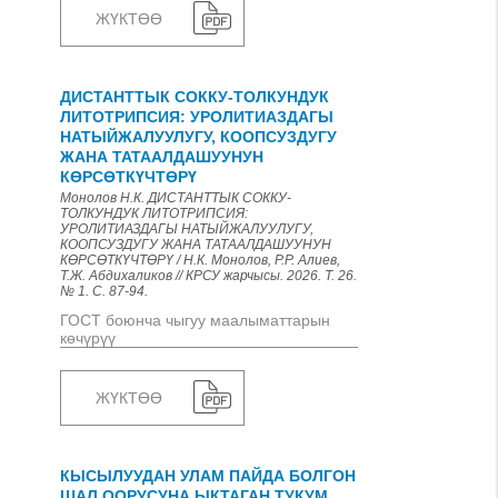
ЖҮКТӨӨ
ДИСТАНТТЫК СОККУ-ТОЛКУНДУК
ЛИТОТРИПСИЯ: УРОЛИТИАЗДАГЫ
НАТЫЙЖАЛУУЛУГУ, КООПСУЗДУГУ
ЖАНА ТАТААЛДАШУУНУН
КӨРСӨТКҮЧТӨРҮ
Монолов Н.К. ДИСТАНТТЫК СОККУ-
ТОЛКУНДУК ЛИТОТРИПСИЯ:
УРОЛИТИАЗДАГЫ НАТЫЙЖАЛУУЛУГУ,
КООПСУЗДУГУ ЖАНА ТАТААЛДАШУУНУН
КӨРСӨТКҮЧТӨРҮ / Н.К. Монолов, Р.Р. Алиев,
Т.Ж. Абдихаликов // КРСУ жарчысы. 2026. Т. 26.
№ 1. С. 87-94.
ГОСТ боюнча чыгуу маалыматтарын
көчүрүү
ЖҮКТӨӨ
КЫСЫЛУУДАН УЛАМ ПАЙДА БОЛГОН
ШАЛ ООРУСУНА ЫКТАГАН ТУКУМ