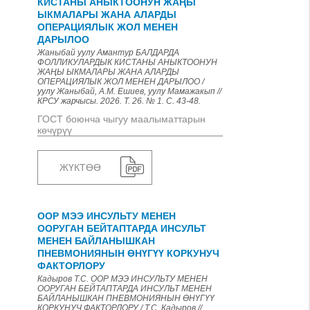
КИСТАНЫ АНЫКТООНУН ЖАҢЫ
ЫКМАЛАРЫ ЖАНА АЛАРДЫ
ОПЕРАЦИЯЛЫК ЖОЛ МЕНЕН
ДАРЫЛОО
Жаныбай уулу Амантур БАЛДАРДА
ФОЛЛИКУЛАРДЫК КИСТАНЫ АНЫКТООНУН
ЖАҢЫ ЫКМАЛАРЫ ЖАНА АЛАРДЫ
ОПЕРАЦИЯЛЫК ЖОЛ МЕНЕН ДАРЫЛОО /
уулу Жаныбай, А.М. Ешиев, уулу Мамажакып //
КРСУ жарчысы. 2026. Т. 26. № 1. С. 43-48.
ГОСТ боюнча чыгуу маалыматтарын
көчүрүү
ЖҮКТӨӨ
ООР МЭЭ ИНСУЛЬТУ МЕНЕН
ООРУГАН БЕЙТАПТАРДА ИНСУЛЬТ
МЕНЕН БАЙЛАНЫШКАН
ПНЕВМОНИЯНЫН ӨНҮГҮҮ КОРКУНУЧ
ФАКТОРЛОРУ
Кадыров Т.С. ООР МЭЭ ИНСУЛЬТУ МЕНЕН
ООРУГАН БЕЙТАПТАРДА ИНСУЛЬТ МЕНЕН
БАЙЛАНЫШКАН ПНЕВМОНИЯНЫН ӨНҮГҮҮ
КОРКУНУЧ ФАКТОРЛОРУ / Т.С. Кадыров //