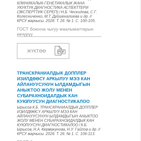
КЛИНИКАЛЫК-ГЕНЕТИКАЛЫК ЖАНА
УКУКТУК ДИАГНОСТИКА АСПЕКТТЕРИ
(ЭКСПЕРТТИК СЕРЕП) / Н.Б. Ческидова, С.Г.
Колесниченко, М.Т. Дуйшеналиева и др. //
КРСУ жарчысы. 2026. Т. 26. № 1. С. 100-105.
ГОСТ боюнча чыгуу маалыматтарын
көчүрүү
ЖҮКТӨӨ
ТРАНСКРАНИАЛДЫК ДОППЛЕР
ИЗИЛДӨӨСҮ АРКЫЛУУ МЭЭ КАН
АЙЛАНУУСУНУН ЫЛДАМДЫГЫН
АНЫКТОО ЖОЛУ МЕНЕН
СУБАРАХНОИДАЛДЫК КАН
КУЮЛУУСУН ДИАГНОСТИКАЛОО
Ырысов К.Б. ТРАНСКРАНИАЛДЫК ДОППЛЕР
ИЗИЛДӨӨСҮ АРКЫЛУУ МЭЭ КАН
АЙЛАНУУСУНУН ЫЛДАМДЫГЫН АНЫКТОО
ЖОЛУ МЕНЕН СУБАРАХНОИДАЛДЫК КАН
КУЮЛУУСУН ДИАГНОСТИКАЛОО / К.Б.
Ырысов, Н.А. Кермакунова, Н.У. Гайпов и др. //
КРСУ жарчысы. 2026. Т. 26. № 1. С. 106-113.