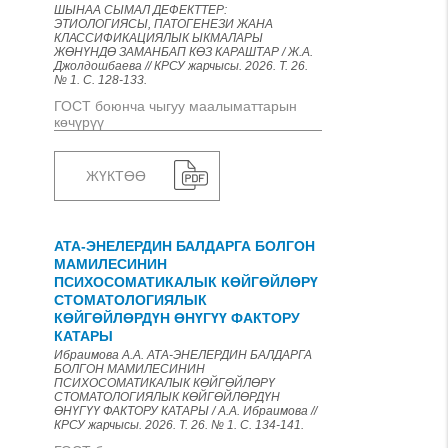
ШЫНАА СЫМАЛ ДЕФЕКТТЕР:
ЭТИОЛОГИЯСЫ, ПАТОГЕНЕЗИ ЖАНА
КЛАССИФИКАЦИЯЛЫК ЫКМАЛАРЫ
ЖӨНҮНДӨ ЗАМАНБАП КӨЗ КАРАШТАР / Ж.А.
Джолдошбаева // КРСУ жарчысы. 2026. Т. 26.
№ 1. С. 128-133.
ГОСТ боюнча чыгуу маалыматтарын
көчүрүү
ЖҮКТӨӨ
АТА-ЭНЕЛЕРДИН БАЛДАРГА БОЛГОН
МАМИЛЕСИНИН
ПСИХОСОМАТИКАЛЫК КӨЙГӨЙЛӨРҮ
СТОМАТОЛОГИЯЛЫК
КӨЙГӨЙЛӨРДҮН ӨНҮГҮҮ ФАКТОРУ
КАТАРЫ
Ибраимова А.А. АТА-ЭНЕЛЕРДИН БАЛДАРГА
БОЛГОН МАМИЛЕСИНИН
ПСИХОСОМАТИКАЛЫК КӨЙГӨЙЛӨРҮ
СТОМАТОЛОГИЯЛЫК КӨЙГӨЙЛӨРДҮН
ӨНҮГҮҮ ФАКТОРУ КАТАРЫ / А.А. Ибраимова //
КРСУ жарчысы. 2026. Т. 26. № 1. С. 134-141.