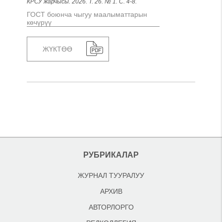
КРСУ жарчысы. 2026. Т. 26. № 1. С. 4-8.
ГОСТ боюнча чыгуу маалыматтарын
көчүрүү
ЖҮКТӨӨ
РУБРИКАЛАР
ЖУРНАЛ ТУУРАЛУУ
АРХИВ
АВТОРЛОРГО