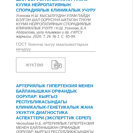
КУУМА НЕЙРОПАТИЯНЫН
СПОРАДИЯЛЫК КЛИНИКАЛЫК УЧУРУ
Усенова Н.Ш. КЫСЫЛУУДАН УЛАМ ПАЙДА
БОЛГОН ШАЛ ООРУСУНА ЫКТАГАН ТУКУМ
КУУМА НЕЙРОПАТИЯНЫН СПОРАДИЯЛЫК
КЛИНИКАЛЫК УЧУРУ / Н.Ш. Усенова, Б.А.
Абдрапова, уулу Алымжан и др. // КРСУ
жарчысы. 2026. Т. 26. № 1. С. 95-99.
ГОСТ боюнча чыгуу маалыматтарын
көчүрүү
ЖҮКТӨӨ
АРТЕРИЯЛЫК ГИПЕРТЕНЗИЯ МЕНЕН
БАЙЛАНЫШКАН ОРФАНДЫК
ООРУЛАР: КЫРГЫЗ
РЕСПУБЛИКАСЫНДАГЫ
КЛИНИКАЛЫК-ГЕНЕТИКАЛЫК ЖАНА
УКУКТУК ДИАГНОСТИКА
АСПЕКТТЕРИ (ЭКСПЕРТТИК СЕРЕП)
Ческидова Н.Б. АРТЕРИЯЛЫК ГИПЕРТЕНЗИЯ
МЕНЕН БАЙЛАНЫШКАН ОРФАНДЫК
ООРУЛАР: КЫРГЫЗ РЕСПУБЛИКАСЫНДАГЫ