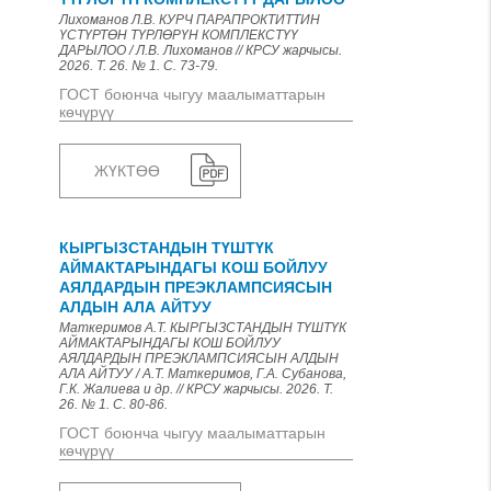
Лихоманов Л.В. КУРЧ ПАРАПРОКТИТТИН
ҮСТҮРТӨН ТҮРЛӨРҮН КОМПЛЕКСТҮҮ
ДАРЫЛОО / Л.В. Лихоманов // КРСУ жарчысы.
2026. Т. 26. № 1. С. 73-79.
ГОСТ боюнча чыгуу маалыматтарын
көчүрүү
ЖҮКТӨӨ
КЫРГЫЗСТАНДЫН ТҮШТҮК
АЙМАКТАРЫНДАГЫ КОШ БОЙЛУУ
АЯЛДАРДЫН ПРЕЭКЛАМПСИЯСЫН
АЛДЫН АЛА АЙТУУ
Маткеримов А.Т. КЫРГЫЗСТАНДЫН ТҮШТҮК
АЙМАКТАРЫНДАГЫ КОШ БОЙЛУУ
АЯЛДАРДЫН ПРЕЭКЛАМПСИЯСЫН АЛДЫН
АЛА АЙТУУ / А.Т. Маткеримов, Г.А. Субанова,
Г.К. Жалиева и др. // КРСУ жарчысы. 2026. Т.
26. № 1. С. 80-86.
ГОСТ боюнча чыгуу маалыматтарын
көчүрүү