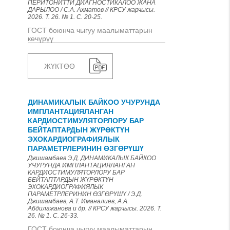
ПЕРИТОНИТТИ ДИАГНОСТИКАЛОО ЖАНА
ДАРЫЛОО / С.А. Ахматов // КРСУ жарчысы.
2026. Т. 26. № 1. С. 20-25.
ГОСТ боюнча чыгуу маалыматтарын
көчүрүү
ЖҮКТӨӨ
ДИНАМИКАЛЫК БАЙКОО УЧУРУНДА
ИМПЛАНТАЦИЯЛАНГАН
КАРДИОСТИМУЛЯТОРЛОРУ БАР
БЕЙТАПТАРДЫН ЖҮРӨКТҮН
ЭХОКАРДИОГРАФИЯЛЫК
ПАРАМЕТРЛЕРИНИН ӨЗГӨРҮШҮ
Джишамбаев Э.Д. ДИНАМИКАЛЫК БАЙКОО
УЧУРУНДА ИМПЛАНТАЦИЯЛАНГАН
КАРДИОСТИМУЛЯТОРЛОРУ БАР
БЕЙТАПТАРДЫН ЖҮРӨКТҮН
ЭХОКАРДИОГРАФИЯЛЫК
ПАРАМЕТРЛЕРИНИН ӨЗГӨРҮШҮ / Э.Д.
Джишамбаев, А.Т. Иманалиев, А.А.
Абдилажанова и др. // КРСУ жарчысы. 2026. Т.
26. № 1. С. 26-33.
ГОСТ боюнча чыгуу маалыматтарын