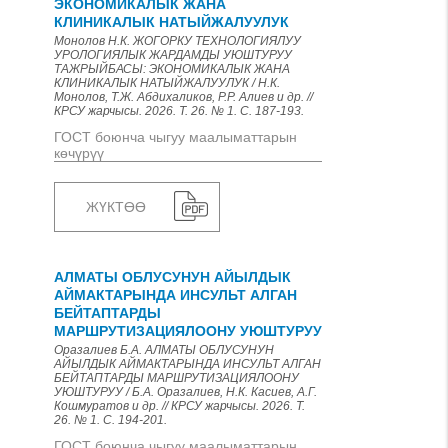
ЭКОНОМИКАЛЫК ЖАНА
КЛИНИКАЛЫК НАТЫЙЖАЛУУЛУК
Монолов Н.К. ЖОГОРКУ ТЕХНОЛОГИЯЛУУ
УРОЛОГИЯЛЫК ЖАРДАМДЫ УЮШТУРУУ
ТАЖРЫЙБАСЫ: ЭКОНОМИКАЛЫК ЖАНА
КЛИНИКАЛЫК НАТЫЙЖАЛУУЛУК / Н.К.
Монолов, Т.Ж. Абдихаликов, Р.Р. Алиев и др. //
КРСУ жарчысы. 2026. Т. 26. № 1. С. 187-193.
ГОСТ боюнча чыгуу маалыматтарын
көчүрүү
ЖҮКТӨӨ
АЛМАТЫ ОБЛУСУНУН АЙЫЛДЫК
АЙМАКТАРЫНДА ИНСУЛЬТ АЛГАН
БЕЙТАПТАРДЫ
МАРШРУТИЗАЦИЯЛООНУ УЮШТУРУУ
Оразалиев Б.А. АЛМАТЫ ОБЛУСУНУН
АЙЫЛДЫК АЙМАКТАРЫНДА ИНСУЛЬТ АЛГАН
БЕЙТАПТАРДЫ МАРШРУТИЗАЦИЯЛООНУ
УЮШТУРУУ / Б.А. Оразалиев, Н.К. Касиев, А.Г.
Кошмуратов и др. // КРСУ жарчысы. 2026. Т.
26. № 1. С. 194-201.
ГОСТ боюнча чыгуу маалыматтарын