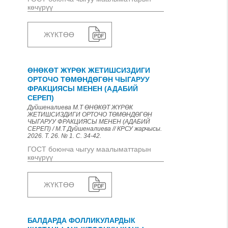
көчүрүү
ЖҮКТӨӨ
ӨНӨКӨТ ЖҮРӨК ЖЕТИШСИЗДИГИ
ОРТОЧО ТӨМӨНДӨГӨН ЧЫГАРУУ
ФРАКЦИЯСЫ МЕНЕН (АДАБИЙ
СЕРЕП)
Дуйшеналиева М.Т ӨНӨКӨТ ЖҮРӨК
ЖЕТИШСИЗДИГИ ОРТОЧО ТӨМӨНДӨГӨН
ЧЫГАРУУ ФРАКЦИЯСЫ МЕНЕН (АДАБИЙ
СЕРЕП) / М.Т Дуйшеналиева // КРСУ жарчысы.
2026. Т. 26. № 1. С. 34-42.
ГОСТ боюнча чыгуу маалыматтарын
көчүрүү
ЖҮКТӨӨ
БАЛДАРДА ФОЛЛИКУЛАРДЫК