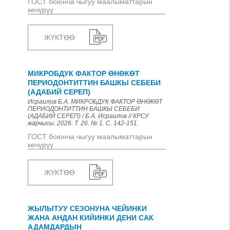
ГОСТ боюнча чыгуу маалыматтарын
көчүрүү
ЖҮКТӨӨ
МИКРОБДУК ФАКТОР ӨНӨКӨТ
ПЕРИОДОНТИТТИН БАШКЫ СЕБЕБИ
(АДАБИЙ СЕРЕП)
Исраилов Б.А. МИКРОБДУК ФАКТОР ӨНӨКӨТ
ПЕРИОДОНТИТТИН БАШКЫ СЕБЕБИ
(АДАБИЙ СЕРЕП) / Б.А. Исраилов // КРСУ
жарчысы. 2026. Т. 26. № 1. С. 142-151.
ГОСТ боюнча чыгуу маалыматтарын
көчүрүү
ЖҮКТӨӨ
ЖЫЛЫТУУ СЕЗОНУНА ЧЕЙИНКИ
ЖАНА АНДАН КИЙИНКИ ДЕНИ САК
АДАМДАРДЫН