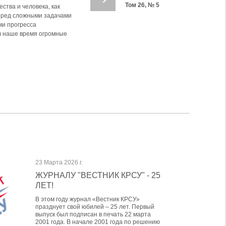
Том 26, № 5
ства и человека, как
ОГО НАЗНАЧЕНИЯ В
перед сложными задачами
транным студентам
в преподавания языков в
ми прогресса
й на английском языке, то
а декоративно-
ентов в аудитории
социированной пневмонии
в наше время огромные
ной учебной литературы,
 традиции, эстетические
«идеальной» (de jure)
ателей, так как такое
еще не до конца изучено.
 в настоящее время
р анализирует
нного назначения в
ьших усилий и затрат
направлено на
 показывает, как
 неэффективностью. Авторы
тических и лечебных
и надзора носит
23 Марта 2026 г.
ЖУРНАЛУ "ВЕСТНИК КРСУ" - 25
ЛЕТ!
В этом году журнал «Вестник КРСУ»
празднует свой юбилей – 25 лет. Первый
выпуск был подписан в печать 22 марта
2001 года. В начале 2001 года по решению