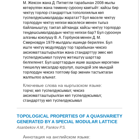
М. Жексон жана Д. Питкетли тарабынан 2008-жылы
көтөрүлгөн жана төмөнкү суроону камтыйт: кайсы бир
чектүү торлор стандарттык топологиялык көп
түспөлдүксымалдарды жаратат? Бул маселе чектүү
торлордун чектүү негизи маселеси менен тыгыз
байланыштуу, тактап айтканда: кайсы чектүү торлордо
теңдешсымалдардын чектүү негизи бар? Бул суроонун
алгачкы коюлушу В. А. Горбунов менен Д. М.
Смирновдун 1979-жылдагы ишинде берилген. Бул
иште чектүү модулярдуу тор тарабынан чексиз
аксиоматташтырылган жана стандарттуу эмес көп
түспөлдүксымал түзүүчү жетиштүү шарттар
белгиленет. Бул шарттардын ишке ашарын көрсөткөн
тиешелүү мисалдар курулуп, ошондой эле мындай
торлордун чексиз топтому бар экенин тастыктаган
жалпылоо алынат.
Ключевые слова на кыргызском языке:
торчо; көп түспөлдүксымал; чексиз
аксиоматташтырылган көп түспөлдүксымал;
стандарттуу көп түспөлдүксымал
TOPOLOGICAL PROPERTIES OF A QUASIVARIETY
GENERATED BY A SPECIAL MODULAR LATTICE
Asanbekov A.M., Pankov P.S.
Аннотация на английском языке: