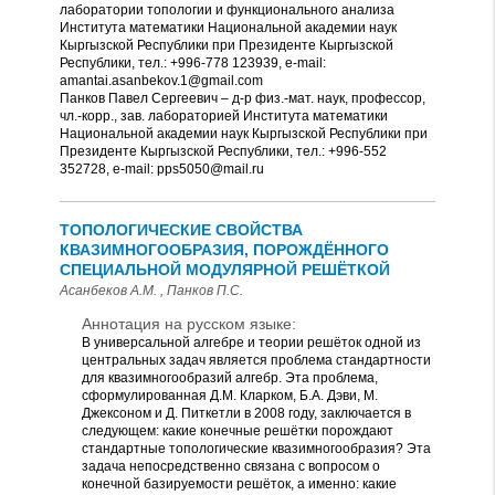
лаборатории топологии и функционального анализа
Института математики Национальной академии наук
Кыргызской Республики при Президенте Кыргызской
Республики, тел.: +996-778 123939, e-mail:
amantai.asanbekov.1@gmail.com
Панков Павел Сергеевич – д-р физ.-мат. наук, профессор,
чл.-корр., зав. лабораторией Института математики
Национальной академии наук Кыргызской Республики при
Президенте Кыргызской Республики, тел.: +996-552
352728, е-mail: pps5050@mail.ru
ТОПОЛОГИЧЕСКИЕ СВОЙСТВА
КВАЗИМНОГООБРАЗИЯ, ПОРОЖДЁННОГО
СПЕЦИАЛЬНОЙ МОДУЛЯРНОЙ РЕШЁТКОЙ
Асанбеков А.М. , Панков П.С.
Аннотация на русском языке:
В универсальной алгебре и теории решёток одной из
центральных задач является проблема стандартности
для квазимногообразий алгебр. Эта проблема,
сформулированная Д.М. Кларком, Б.А. Дэви, М.
Джексоном и Д. Питкетли в 2008 году, заключается в
следующем: какие конечные решётки порождают
стандартные топологические квазимногообразия? Эта
задача непосредственно связана с вопросом о
конечной базируемости решёток, а именно: какие