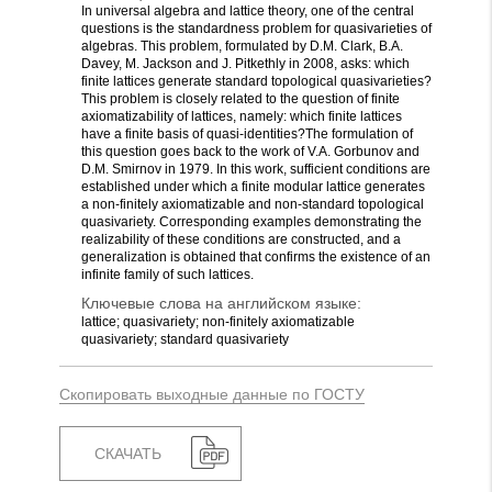
In universal algebra and lattice theory, one of the central
questions is the standardness problem for quasivarieties of
algebras. This problem, formulated by D.M. Clark, B.A.
Davey, M. Jackson and J. Pitkethly in 2008, asks: which
finite lattices generate standard topological quasivarieties?
This problem is closely related to the question of finite
axiomatizability of lattices, namely: which finite lattices
have a finite basis of quasi-identities?The formulation of
this question goes back to the work of V.A. Gorbunov and
D.M. Smirnov in 1979. In this work, sufficient conditions are
established under which a finite modular lattice generates
a non-finitely axiomatizable and non-standard topological
quasivariety. Corresponding examples demonstrating the
realizability of these conditions are constructed, and a
generalization is obtained that confirms the existence of an
infinite family of such lattices.
Ключевые слова на английском языке:
lattice; quasivariety; non-finitely axiomatizable
quasivariety; standard quasivariety
Скопировать выходные данные по ГОСТУ
СКАЧАТЬ