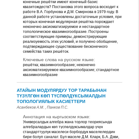
конечные решётки имеют конечный базис
квазитождеств? Постановка этого вопроса восходит к
работе В.А. Горбунова и Д.М. Смирнова в 1979 году. В
данной работе установлены достаточные условия, при
которых конечная модулярная решётка порождает
неконечно аксиоматизируемое и нестандартное
топологическое квазимногообразие. Построены
соответствующие примеры, демонстрирующие
реализуемость этих условий, и получено обобщение,
подтверждающее существование бесконечного
семейства таких решёток.
Ключевые слова на русском языке:
решётка; квазимногообразие; неконечно
аксиоматизируемое квазимногообразие; стандартное
квазимногообразие
АТАЙЫН МОДУЛЯРДУУ ТОР ТАРАБЫНАН
ТҮЗҮЛГӨН КӨП ТҮСПӨЛДҮКСЫМАЛДЫН
ТОПОЛОГИЯЛЫК КАСИЕТТЕРИ
Асанбеков А.М. , Панков П.С.
Аннотация на кыргызском языке:
Универсалдык алгебра жана торлор теориясында
алгебралардын көп түспөлдүксымалдар үчүн
стандарттуулук маселеси борбордук маселелердин
бири болуп саналат. Бул маселе Д.М. Кларк, Б.А. Дэви,