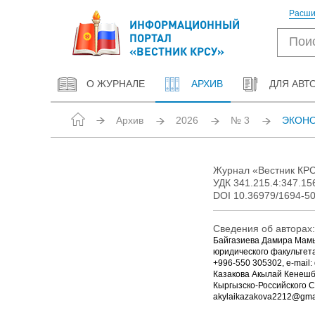
Расши
ИНФОРМАЦИОННЫЙ
ПОРТАЛ
«ВЕСТНИК КРСУ»
О ЖУРНАЛЕ
АРХИВ
ДЛЯ АВТ
Архив
2026
№ 3
ЭКОНО
Журнал «Вестник КРСУ
УДК 341.215.4:347.15
DOI 10.36979/1694-50
Сведения об авторах:
Байгазиева Дамира Мамыт
юридического факультета
+996-550 305302, e-mail:
Казакова Акылай Кенешб
Кыргызско-Российского Сл
akylaikazakova2212@gma