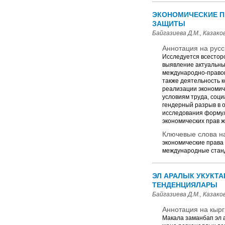
ЭКОНОМИЧЕСКИЕ П
ЗАЩИТЫ
Байгазиева Д.М., Казаков
Аннотация на русс
Исследуется всестор
выявление актуальны
международно-правов
также деятельность 
реализации экономич
условиям труда, соц
гендерный разрыв в 
исследования форму
экономических прав 
Ключевые слова на
экономические права
международные станд
ЭЛ АРАЛЫК УКУКТ
ТЕНДЕНЦИЯЛАРЫ
Байгазиева Д.М., Казаков
Аннотация на кырг
Макала заманбап эл а