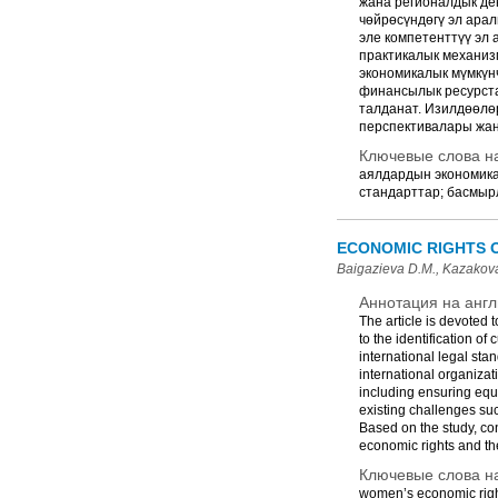
жана регионалдык де
чөйрөсүндөгү эл ара
эле компетенттүү эл
практикалык механизм
экономикалык мүмкүнч
финансылык ресурста
талданат. Изилдөөлөр
перспективалары жан
Ключевые слова на
аялдардын экономикал
стандарттар; басмырл
ECONOMIC RIGHTS O
Baigazieva D.M., Kazakovа
Аннотация на англ
The article is devoted 
to the identification of
international legal stan
international organizat
including ensuring equa
existing challenges suc
Based on the study, co
economic rights and the
Ключевые слова на
women’s economic rights