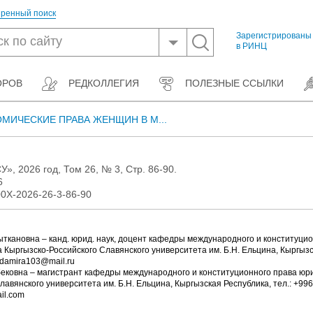
ренный поиск
Зарегистрированы
в РИНЦ
ОРОВ
РЕДКОЛЛЕГИЯ
ПОЛЕЗНЫЕ ССЫЛКИ
МИЧЕСКИЕ ПРАВА ЖЕНЩИН В М...
», 2026 год, Том 26, № 3, Стр. 86-90.
6
0X-2026-26-3-86-90
кановна – канд. юрид. наук, доцент кафедры международного и конституцио
 Кыргызско-Российского Славянского университета им. Б.Н. Ельцина, Кыргызск
 damira103@mail.ru
ековна – магистрант кафедры международного и конституционного права юри
авянского университета им. Б.Н. Ельцина, Кыргызская Республика, тел.: +996-
il.com