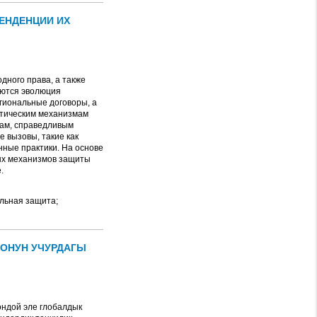
ЕНДЕНЦИИ ИХ
дного права, а также
аются эволюция
гиональные договоры, а
ктическим механизмам
сам, справедливым
 вызовы, такие как
нные практики. На основе
ых механизмов защиты
.
льная защита;
ООНУН УЧУРДАГЫ
ондой эле глобалдык