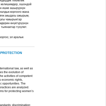
ендердик теңчилик
ык келишимдер, ошондой
ын ишке ашыруунун
иалдык коргоого жана
мгек акыдагы ажырым,
дагы чакырыктар
змдерин өнүктүрүүнүн
тыянактар түзүлөт.
коргоо; эл аралык
 PROTECTION
ernational law, as well as
nes the evolution of
the activities of competent
s economic rights,
c opportunities. The
practices are analyzed.
sms for protecting women’s
tandards; discrimination;