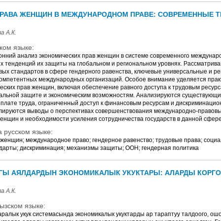
РАВА ЖЕНЩИН В МЕЖДУНАРОДНОМ ПРАВЕ: СОВРЕМЕННЫЕ Т
а А.К.
ком языке:
онний анализ экономических прав женщин в системе современного междунаро
х тенденций их защиты на глобальном и региональном уровнях. Рассматрив
ых стандартов в сфере гендерного равенства, ключевые универсальные и ре
компетентных международных организаций. Особое внимание уделяется пра
еских прав женщин, включая обеспечение равного доступа к трудовым ресур
иальной защите и экономическим возможностям. Анализируются существующие
оплате труда, ограниченный доступ к финансовым ресурсам и дискриминацио
лируются выводы о перспективах совершенствования международно-правов
женщин и необходимости усиления сотрудничества государств в данной сфере
 русском языке:
 женщин; международное право; гендерное равенство; трудовые права; социа
арты; дискриминация; механизмы защиты; ООН; гендерная политика
АГЫ АЯЛДАРДЫН ЭКОНОМИКАЛЫК УКУКТАРЫ: АЛАРДЫ КОРГ
а А.К.
ызском языке:
ралык укук системасында экономикалык укуктарды ар тараптуу талдоого, ош