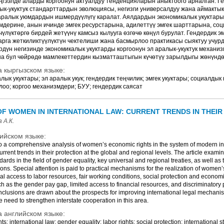
ңгээлде аларды коргоонун актуалдуу тенденцияларын аныктоого арналган. Г
лык-укуктук стандарттардын эволюциясы, негизги универсалдуу жана аймакт
 аралык уюмдардын ишмердүүлүгү каралат. Аялдардын экономикалык укуктар
дерине, анын ичинде эмгек ресурстарына, адилеттүү эмгек шарттарына, соц
үлүктөргө бирдей жетүүнү камсыз кылууга өзгөчө көңүл бурулат. Гендердик э
рга жеткиликтүүлүктүн чектелиши жана басмырлоо практикасы сыяктуу учур
дүн негизинде экономикалык укуктарды коргоонун эл аралык-укуктук механи
а бул чөйрөдө мамлекеттердин кызматташтыгын күчөтүү зарылдыгы жөнүндө 
 кыргызском языке:
ык укуктары; эл аралык укук; гендердик теңчилик; эмгек укуктары; социалдык 
оо; коргоо механизмдери; БУУ; гендердик саясат
F WOMEN IN INTERNATIONAL LAW: CURRENT TRENDS IN THEIR
 A.К.
ийском языке:
to a comprehensive analysis of women’s economic rights in the system of modern int
 current trends in their protection at the global and regional levels. The article exami
dards in the field of gender equality, key universal and regional treaties, as well as 
ions. Special attention is paid to practical mechanisms for the realization of women’
l access to labor resources, fair working conditions, social protection and economi
h as the gender pay gap, limited access to financial resources, and discriminatory 
nclusions are drawn about the prospects for improving international legal mechani
 need to strengthen interstate cooperation in this area.
 английском языке:
; international law; gender equality; labor rights; social protection; international s