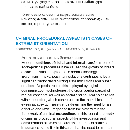
салмактуулукту сактоо зарылчылыгы кыйла курч
деӊгээлде пайда болот.
Ключевые слова на кыргызском языке:
иликтөө; кылмыш иши; экстремизм; терроризм; ишти
козгоо; тергөөнүн аякташы
CRIMINAL PROCEDURAL ASPECTS IN CASES OF
EXTREMIST ORIENTATION
Osadchaya A.I., Kadyrov A.U., Cheleva N.S., Koval I.V.
Аннотация на английском языке:
Modern conditions of global and internal transformation of
socio-political processes have caused the growth of threats
associated with the spread of extremist ideology.
Extremism in its various manifestations continues to be a
significant factor destabilizing state institutions and public
relations. A special role in this is played by digital
communication technologies, the cross-border spread of
radical concepts, as well as social and political polarization
within countries, which contributes to the intensification of
extremist activity. These trends determine the need for an
effective and lawful response from the state within the
framework of criminal proceedings. In this regard, the study
of criminal procedural aspects of the investigation and
consideration of cases of extremist nature is of particular
importance, since it is in this area that the need to maintain