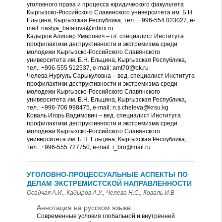
уголовного права и процесса юридического факультета
Кыргызско-Российского Славянского университета им. Б.Н.
Ельцина, Кыргызская Республика, тел.: +996-554 023027, e-
mail: nastya_batalova@inbox.ru
Кадыров Алишер Умарович – гл. специалист Института
профилактики деструктивности и экстремизма среди
молодежи Кыргызско-Российского Славянского
университета им. Б.Н. Ельцина, Кыргызская Республика,
тел.: +996-555 512537, e-mail: amt70@bk.ru
Челева Нургуль Сарыкуловна – вед. специалист Института
профилактики деструктивности и экстремизма среди
молодежи Кыргызско-Российского Славянского
университета им. Б.Н. Ельцина, Кыргызская Республика,
тел.: +996-706 998475, e-mail: n.s.cheleva@krsu.kg
Коваль Игорь Вадимович – вед. специалист Института
профилактики деструктивности и экстремизма среди
молодежи Кыргызско-Российского Славянского
университета им. Б.Н. Ельцина, Кыргызская Республика,
тел.: +996-555 727750, e-mail: i_bro@mail.ru
УГОЛОВНО-ПРОЦЕССУАЛЬНЫЕ АСПЕКТЫ ПО
ДЕЛАМ ЭКСТРЕМИСТСКОЙ НАПРАВЛЕННОСТИ
Осадчая А.И., Кадыров А.У., Челева Н.С., Коваль И.В
Аннотация на русском языке:
Современные условия глобальной и внутренней