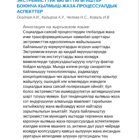
ЭКСТРЕМИСТТИК БАГЫТТАГЫ ИШТЕР
БОЮНЧА КЫЛМЫШ-ЖАЗА-ПРОЦЕССУАЛДЫК
АСПЕКТТЕР
Осадчая А.И., Кадыров А.У., Челева Н.С., Коваль И.В
Аннотация на кыргызском языке:
Социалдык-саясий процесстердин глобалдык жана
ички трансформациясынын заманбап шарттары
экстремисттик идеологиянын жайылышына
байланыштуу коркунучтардын өсүшүн шарттады.
Экстремизм өзүнүн ар кандай көрүнүштөрүндө
мамлекеттик институттарды жана коомдук
мамилелерди туруксуздаштыруучу олуттуу фактор
бойдон калууда. Мында өзгөчө ролду санариптик
байланышуу технологиялары, радикалдуу
концепциялардын чек аралык чектештиктер аркылуу
жайылуусу, ошондой эле өлкөлөрдүн ичиндеги
социалдык жана саясий поляризация ойнойт, бул
болсо экстремисттик ишмердүүлүктүн активдешүүсүнө
шарт түзүшү мүмкүн. Бул тенденциялар кылмыш-жаза
сот өндүрүшүнүн алкагында мамлекет тарабынан
натыйжалуу жана мыйзамдуу жооп кайтаруу
зарылчылыгын аныктайт. Ушуга байланыштуу
экстремисттик мүнөздөгү иштерди тергөөнүн жана
кароонун кылмыш-жаза-процессуалдык аспектилерин
изилдөө өзгөчө мааниге ээ, анткени дал ушул чөйрөдө
коомдук коопсуздукту камсыз кылуунун жана инсандын
укуктарын кепилдикке алуунун ортосундагы тең