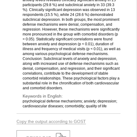
anxiety levels revealed clinically significant anxiety in 25
participants (29.8 %) and subclinical anxiety in 33 (39.3
%). Clinically significant depression was observed in 13
respondents (15.5 %), while 24 (28.6 %) demonstrated
subclinical depression. In both groups, the most prominent
defense mechanisms were denial, compensation, and
regression. However, these mechanisms were significantly
more pronounced in the group with comorbid disorders (p
< 0.05). Statistically significant correlations were found
between anxiety and depression (p < 0.01), duration of
illness and frequency of medical visits (p < 0.01), as well as
among various psychological defense mechanisms.
Conclusion: Subclinical levels of anxiety and depression,
along with increased use of defense mechanisms such as
denial, compensation, and regression, and their significant
correlations, contribute to the development of stable
comorbid relationships. These psychological factors play a
substantial role in the chronification of both cardiovascular
and comorbid disorders.
Keywords in English:
psychological defense mechanisms; anxiety; depression;
cardiovascular diseases; comorbidity; quality of life
Copy the output according to GOST