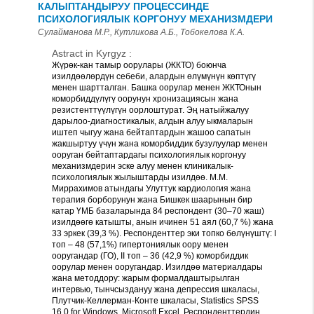
КАЛЫПТАНДЫРУУ ПРОЦЕССИНДЕ
ПСИХОЛОГИЯЛЫК КОРГОНУУ МЕХАНИЗМДЕРИ
Сулайманова М.Р., Кутликова А.Б., Тобокелова К.А.
Astract in Kyrgyz :
Жүрөк-кан тамыр оорулары (ЖКТО) боюнча
изилдөөлөрдүн себеби, алардын өлүмүнүн көптүгү
менен шартталган. Башка оорулар менен ЖКТОнын
коморбиддүлүгү оорунун хронизациясын жана
резистенттүүлүгүн оорлоштурат. Эң натыйжалуу
дарылоо-диагностикалык, алдын алуу ыкмаларын
иштеп чыгуу жана бейтаптардын жашоо сапатын
жакшыртуу үчүн жана коморбиддик бузулуулар менен
ооруган бейтаптардагы психологиялык коргонуу
механизмдерин эске алуу менен клиникалык-
психологиялык жылыштарды изилдөө. М.М.
Миррахимов атындагы Улуттук кардиология жана
терапия борборунун жана Бишкек шаарынын бир
катар ҮМБ базаларында 84 респондент (30–70 жаш)
изилдөөгө катышты, анын ичинен 51 аял (60,7 %) жана
33 эркек (39,3 %). Респонденттер эки топко бөлүнүштү: I
топ – 48 (57,1%) гипертониялык оору менен
ооругандар (ГО), II топ – 36 (42,9 %) коморбиддик
оорулар менен ооругандар. Изилдөө материалдары
жана методдору: жарым формалдаштырылган
интервью, тынчсыздануу жана депрессия шкаласы,
Плутчик-Келлерман-Конте шкаласы, Statistics SPSS
16.0 for Windows, Microsoft Excel. Респонденттердин