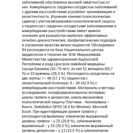
заболеваний обусловлена высокой смертностью от
них. Коморбидность сердечно-сосудистых заболеваний
с другими расстройствами усугубляет хронификацию и
резистентность. Изучение клинико-психологических
сдвигов с учетом механизмов психологической защиты
у пациентов с сердечно-сосудистыми заболеваниями и
коморбидными расстройствами имеет важное
значение для разработки наиболее эффективных
лечебно-диагностических, профилактических подходов
и улучшения качества жизни пациентов. Обследовано
84 респондента на базе Национального центра
кардиологии и терапии им. М.М. Миррахимова
Министерства здравоохранения Кыргызской
Республики и ряда Центров семейной медицины
города Бишкека (30–70 лет), из них 51 женщина (60,7
%) и 33 мужчины (39,3 %). Респонденты разделены на
две группы: I – 48 (57,1 %) пациентов с
гипертонической болезнью, II – 36 (42,9 %) с
коморбидными расстройствами. Материалы и методы
исследования: полуформализованное интервью,
шкалы тревоги и депрессии, шкала механизмов
психологической защиты Плутчика – Келлермана –
Конте, Statististics SPSS 16.0 for Windows, Microsoft
Excel. При идентификации уровня тревоги у
респондентов выявлены: клинически выраженный
уровень тревоги – у 25 (29,8 %), субклинически
выраженный – у 33 (39,3 %); клинически выраженный
уровень депрессии – у 13 (15,5 %) и субклинически