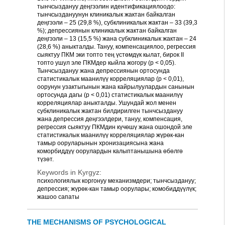
тынчсыздануу деңгээлин идентификациялоодо:
тынчсыздануунун клиникалык жактан байкалган
деңгээли – 25 (29,8 %), субклиникалык жактан – 33 (39,3
%); депрессиянын клиникалык жактан байкалган
деңгээли – 13 (15,5 %) жана субклиникалык жактан – 24
(28,6 %) аныкталды. Тануу, компенсациялоо, регрессия
сыяктуу ПКМ эки топто тең үстөмдүк кылат, бирок II
топто ушул эле ПКМдер кыйла жогору (р < 0,05).
Тынчсыздануу жана депрессиянын ортосунда
статистикалык маанилүү корреляциялар (р < 0,01),
оорунун узактыгынын жана кайрылуулардын санынын
ортосунда дагы (р < 0,01) статистикалык маанилүү
корреляциялар аныкталды. Ушундай жол менен
субклиникалык жактан билдирилген тынчсыздануу
жана депрессия деңгээлдери, тануу, компенсация,
регрессия сыяктуу ПКМдин күчөшү жана ошондой эле
статистикалык маанилүү корреляциялар жүрөк-кан
тамыр ооруларынын хронизациясына жана
коморбиддүү оорулардын калыптанышына өбөлгө
түзөт.
Keywords in Kyrgyz:
психологиялык коргонуу механизмдери; тынчсыздануу;
депрессия; жүрөк-кан тамыр оорулары; комобиддүүлүк;
жашоо сапаты
THE MECHANISMS OF PSYCHOLOGICAL