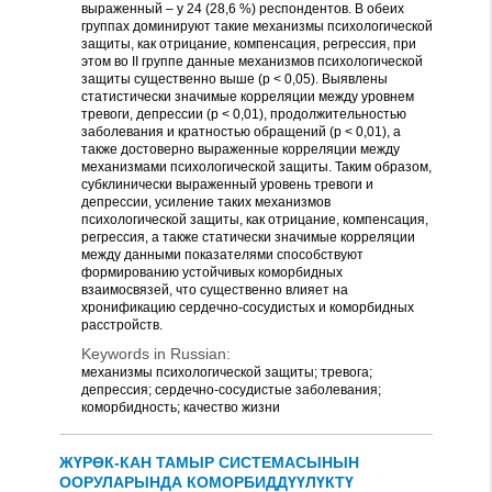
выраженный – у 24 (28,6 %) респондентов. B обеих
группах доминируют такие механизмы психологической
защиты, как отрицание, компенсация, регрессия, при
этом во II группе данные механизмов психологической
защиты существенно выше (р < 0,05). Выявлены
статистически значимые корреляции между уровнем
тревоги, депрессии (р < 0,01), продолжительностью
заболевания и кратностью обращений (p < 0,01), а
также достоверно выраженные корреляции между
механизмами психологической защиты. Таким образом,
субклинически выраженный уровень тревоги и
депрессии, усиление таких механизмов
психологической защиты, как отрицание, компенсация,
регрессия, а также статически значимые корреляции
между данными показателями способствуют
формированию устойчивых коморбидных
взаимосвязей, что существенно влияет на
хронификацию сердечно-сосудистых и коморбидных
расстройств.
Keywords in Russian:
механизмы психологической защиты; тревога;
депрессия; сердечно-сосудистые заболевания;
коморбидность; качество жизни
ЖҮРӨК-КАН ТАМЫР СИСТЕМАСЫНЫН
ООРУЛАРЫНДА КОМОРБИДДҮҮЛҮКТҮ