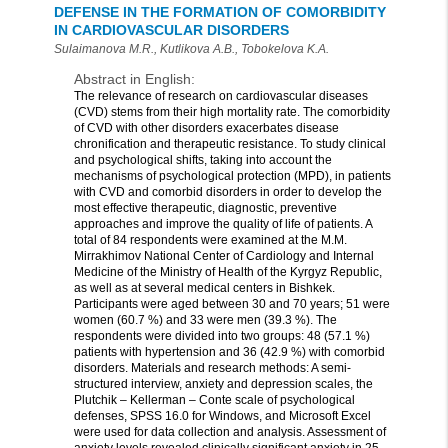
DEFENSE IN THE FORMATION OF COMORBIDITY
IN CARDIOVASCULAR DISORDERS
Sulaimanova M.R., Kutlikova A.B., Tobokelova K.A.
Abstract in English:
The relevance of research on cardiovascular diseases
(CVD) stems from their high mortality rate. The comorbidity
of CVD with other disorders exacerbates disease
chronification and therapeutic resistance. To study clinical
and psychological shifts, taking into account the
mechanisms of psychological protection (MPD), in patients
with CVD and comorbid disorders in order to develop the
most effective therapeutic, diagnostic, preventive
approaches and improve the quality of life of patients. A
total of 84 respondents were examined at the M.M.
Mirrakhimov National Center of Cardiology and Internal
Medicine of the Ministry of Health of the Kyrgyz Republic,
as well as at several medical centers in Bishkek.
Participants were aged between 30 and 70 years; 51 were
women (60.7 %) and 33 were men (39.3 %). The
respondents were divided into two groups: 48 (57.1 %)
patients with hypertension and 36 (42.9 %) with comorbid
disorders. Materials and research methods: A semi-
structured interview, anxiety and depression scales, the
Plutchik – Kellerman – Conte scale of psychological
defenses, SPSS 16.0 for Windows, and Microsoft Excel
were used for data collection and analysis. Assessment of