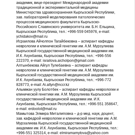
академик, вице-президент Международной академии
традиционной и экспериментальной медицины
Министерства здравоохранения Кыргызской Республики,
зав. лабораторией моделирования патологических
процессов медицинского факультета Кыргызско-
Российского Славянского университета им. Б.Н. Ельцина,
Кыргызская Республика, тел.: +996-559 045976, e-mail:
ychidakov@mail.ru
Исраилова Айчолпон Тагайбековна – аспирант кафедры
неврологии и клинической генетики им. А.М. Мурзулиева
Кыргызской государственной медицинской академии им.
И.К. Ахунбаева, Кыргызская Республика, тел.: +996-556
222370, e-mail: israilova.aicholpon@gmail.com
Алтынбекова Айгул Тулебаевна – аспирант кафедры
неврологии и клинической генетики им. А.М. Мурзулиева
Кыргызской государственной медицинской академии им.
И.К. Ахунбаева, Кыргызская Республика, тел.: +996-772
828773, e-mail: Ai.altyn@nccr.kz
Алымжан уулу Болотбек – аспирант кафедры неврологии и
клинической генетики им. А.М. Мурзулиева Кыргызской
государственной медицинской академии им. И.К.
Ахунбаева, Кыргызская Республика, тел.: +996-551 358647,
e-mail: erdoolot@mail.ru
Мамытова Элмира Миталиповна – д-р мед. наук, доцент,
зав. кафедрой неврологии и клинической генетики им. А.М.
Мурзалиева Кыргызской государственной медицинской
академии им. И.К. Ахунбаева, Кыргызская Республика, тел.:
+996-551 325314, e-mail: elmiramamytova@yahoo.com