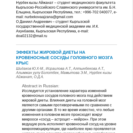
Нурбек кызы Айжанат – студент медицинского факультета
Кыргызско-Российского Славянского университета им. Б.Н.
Ельцина, Кыргызская Республика, тел.: +996-702 040077, e-
mail: nurbekovaajzana@gmail.com
О Даниил Андреевич – студент Кыргызской
государственной медицинской академии им. И.К.
Ахунбаева, Кыргызская Республика, е-mail:
doa02132@mail.ru
ЭФФЕКТЫ ЖИРОВОЙ ДИЕТЫ НА
КРОВЕНОСНЫЕ СОCУДЫ ГОЛОВНОГО МОЗГА
КРЫС
Шидаков Ю.Х-М., Исраилова А.Т., Алтынбекова А.Т.,
Алымжан уулу Болотбек, Мамытова Э.М., Нурбек кызы
Айжанат, О Д.А.
Abstract in Russian:
Исследуется установление характера изменений
кровеносных сосудов головного мозга под действием
жировой диеты. Влияния диеты на головной мозг
являются самыми противоречивыми по сравнению с
другими органами. В то же время известно, что любые
изменения в головном мозге происходят вокруг
микрооси «сосуд – астроцит – нейрон». При этом
ведущую роль исполняет кровеносный сосуд на уровне
микрогемоциркуляции, где наиболее ярко проявляется