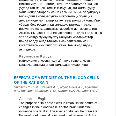
микроогунун тегерегинде жүрөрү белгилүү. Ошол эле
учурда кан менен камсыз кылуунун, зат алмашуунун
жана нейрогумароль жөнгө салынышынын үзгүлтүксүз
биримдиги айкын көрүнгөн микрогемоциркуляция
деңгээлинде кан тамыр жетектөөчү ролду ойнойт. Узак
убакыт бою мээдеги зат алмашуу гликоцентрдик,
инсулинге көз карандысыз, аэробдук деп эсептелген.
Акыркы жылдары гана мээде липоцентрдик жол боюнча
зат алмашуу мүмкүнчүлүгү жөнүндө маалыматтар
пайда болду, анда гликолиз жайлайт жана май
кислоталарынын липолиз жана В-кычкылдануусу
активдешет.
Keywords in Kyrgyz:
майлуу диета; мээнин кан айлануу төшөгү; мээнин
карынчаларындагы кан тамырдын чиелениши
EFFECTS OF A FAT DIET ON THE BLOOD CELLS
OF THE RAT BRAIN
Shidakov Y.Kh-M., Israilova A.T., Altynbekova A.T., Alymzhan
uulu Bolotbek, Mamytova E.M., Nurbek kyzy Aizhanat, O D.A.
Abstract in English:
The purpose of this article was to establish the nature of
changes in the blood vessels of the brain under the
influence of a fat diet. The effects of diet on the brain are
the most controversial compared to other organs. At the