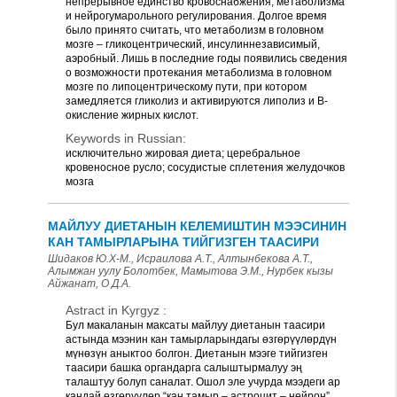
непрерывное единство кровоснабжения, метаболизма
и нейрогумарольного регулирования. Долгое время
было принято считать, что метаболизм в головном
мозге – гликоцентрический, инсулиннезависимый,
аэробный. Лишь в последние годы появились сведения
о возможности протекания метаболизма в головном
мозге по липоцентрическому пути, при котором
замедляется гликолиз и активируются липолиз и В-
окисление жирных кислот.
Keywords in Russian:
исключительно жировая диета; церебральное
кровеносное русло; сосудистые сплетения желудочков
мозга
МАЙЛУУ ДИЕТАНЫН КЕЛЕМИШТИН МЭЭСИНИН
КАН ТАМЫРЛАРЫНА ТИЙГИЗГЕН ТААСИРИ
Шидаков Ю.Х-М., Исраилова А.Т., Алтынбекова А.Т.,
Алымжан уулу Болотбек, Мамытова Э.М., Нурбек кызы
Айжанат, О Д.А.
Astract in Kyrgyz :
Бул макаланын максаты майлуу диетанын таасири
астында мээнин кан тамырларындагы өзгөрүүлөрдүн
мүнөзүн аныктоо болгон. Диетанын мээге тийгизген
таасири башка органдарга салыштырмалуу эң
талаштуу болуп саналат. Ошол эле учурда мээдеги ар
кандай өзгөрүүлөр “кан тамыр – астроцит – нейрон”