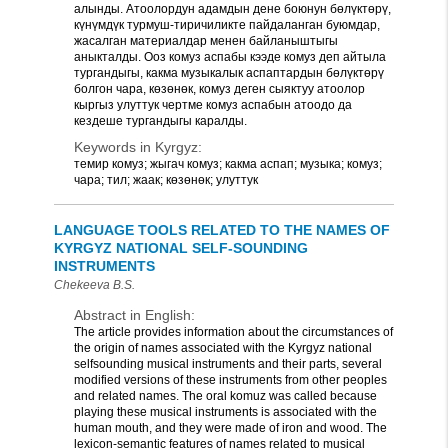
алынды. Атоолордун адамдын дене боюнун бөлүктөрү,
күнүмдүк турмуш-тиричиликте пайдаланган буюмдар,
жасалган материалдар менен байланыштыгы
аныкталды. Ооз комуз аспабы кээде комуз деп айтыла
тургандыгы, какма музыкалык аспаптардын бөлүктөрү
болгон чара, көзөнөк, комуз деген сыяктуу атоолор
кыргыз улуттук чертме комуз аспабын атоодо да
кездеше тургандыгы каралды.
Keywords in Kyrgyz:
темир комуз; жыгач комуз; какма аспап; музыка; комуз;
чара; тил; жаак; көзөнөк; улуттук
LANGUAGE TOOLS RELATED TO THE NAMES OF
KYRGYZ NATIONAL SELF-SOUNDING
INSTRUMENTS
Chekeeva B.S.
Abstract in English:
The article provides information about the circumstances of
the origin of names associated with the Kyrgyz national
selfsounding musical instruments and their parts, several
modified versions of these instruments from other peoples
and related names. The oral komuz was called because
playing these musical instruments is associated with the
human mouth, and they were made of iron and wood. The
lexicon-semantic features of names related to musical