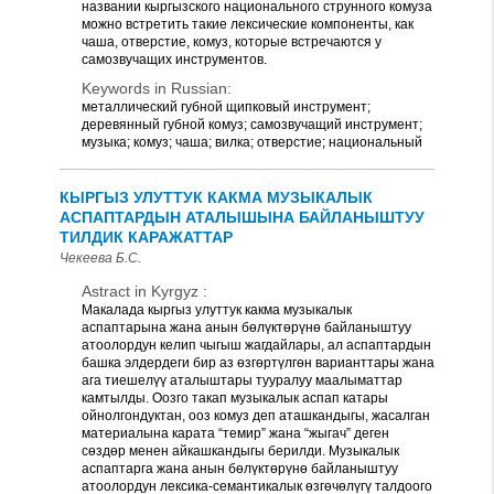
названии кыргызского национального струнного комуза
можно встретить такие лексические компоненты, как
чаша, отверстие, комуз, которые встречаются у
самозвучащих инструментов.
Keywords in Russian:
металлический губной щипковый инструмент;
деревянный губной комуз; самозвучащий инструмент;
музыка; комуз; чаша; вилка; отверстие; национальный
КЫРГЫЗ УЛУТТУК КАКМА МУЗЫКАЛЫК
АСПАПТАРДЫН АТАЛЫШЫНА БАЙЛАНЫШТУУ
ТИЛДИК КАРАЖАТТАР
Чекеева Б.С.
Astract in Kyrgyz :
Макалада кыргыз улуттук какма музыкалык
аспаптарына жана анын бөлүктөрүнө байланыштуу
атоолордун келип чыгыш жагдайлары, ал аспаптардын
башка элдердеги бир аз өзгөртүлгөн варианттары жана
ага тиешелүү аталыштары тууралуу маалыматтар
камтылды. Оозго такап музыкалык аспап катары
ойнолгондуктан, ооз комуз деп аташкандыгы, жасалган
материалына карата “темир” жана “жыгач” деген
сөздөр менен айкашкандыгы берилди. Музыкалык
аспаптарга жана анын бөлүктөрүнө байланыштуу
атоолордун лексика-семантикалык өзгөчөлүгү талдоого