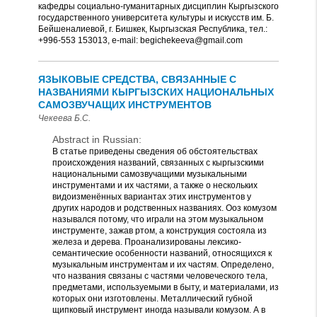
кафедры социально-гуманитарных дисциплин Кыргызского
государственного университета культуры и искусств им. Б.
Бейшеналиевой, г. Бишкек, Кыргызская Республика, тел.:
+996-553 153013, е-mail: begichekeeva@gmail.com
ЯЗЫКОВЫЕ СРЕДСТВА, СВЯЗАННЫЕ С
НАЗВАНИЯМИ КЫРГЫЗСКИХ НАЦИОНАЛЬНЫХ
САМОЗВУЧАЩИХ ИНСТРУМЕНТОВ
Чекеева Б.С.
Abstract in Russian:
В статье приведены сведения об обстоятельствах
происхождения названий, связанных с кыргызскими
национальными самозвучащими музыкальными
инструментами и их частями, а также о нескольких
видоизменённых вариантах этих инструментов у
других народов и родственных названиях. Ооз комузом
назывался потому, что играли на этом музыкальном
инструменте, зажав ртом, а конструкция состояла из
железа и дерева. Проанализированы лексико-
семантические особенности названий, относящихся к
музыкальным инструментам и их частям. Определено,
что названия связаны с частями человеческого тела,
предметами, используемыми в быту, и материалами, из
которых они изготовлены. Металлический губной
щипковый инструмент иногда называли комузом. А в