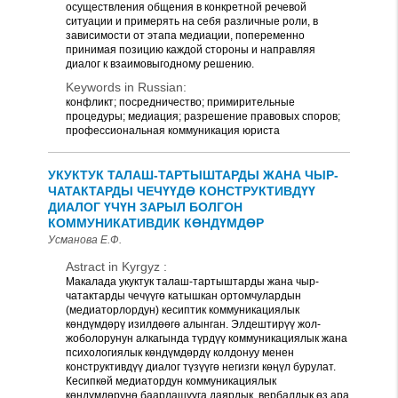
осуществления общения в конкретной речевой
ситуации и примерять на себя различные роли, в
зависимости от этапа медиации, попеременно
принимая позицию каждой стороны и направляя
диалог к взаимовыгодному решению.
Keywords in Russian:
конфликт; посредничество; примирительные
процедуры; медиация; разрешение правовых споров;
профессиональная коммуникация юриста
УКУКТУК ТАЛАШ-ТАРТЫШТАРДЫ ЖАНА ЧЫР-
ЧАТАКТАРДЫ ЧЕЧҮҮДӨ КОНСТРУКТИВДҮҮ
ДИАЛОГ ҮЧҮН ЗАРЫЛ БОЛГОН
КОММУНИКАТИВДИК КӨНДҮМДӨР
Усманова Е.Ф.
Astract in Kyrgyz :
Макалада укуктук талаш-тартыштарды жана чыр-
чатактарды чечүүгө катышкан ортомчулардын
(медиаторлордун) кесиптик коммуникациялык
көндүмдөрү изилдөөгө алынган. Элдештирүү жол-
жоболорунун алкагында түрдүү коммуникациялык жана
психологиялык көндүмдөрдү колдонуу менен
конструктивдүү диалог түзүүгө негизги көңүл бурулат.
Кесипкөй медиатордун коммуникациялык
көндүмдөрүнө баарлашууга даярдык, вербалдык өз ара