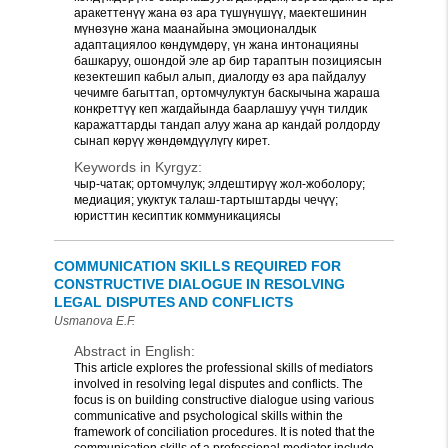
аракеттенүү жана өз ара түшүнүшүү, маектешинин
мүнөзүнө жана маанайына эмоционалдык
адаптациялоо көндүмдөрү, үн жана интонацияны
башкаруу, ошондой эле ар бир тараптын позициясын
кезектешип кабыл алып, диалогду өз ара пайдалуу
чечимге багыттап, ортомчулуктун баскычына жараша
конкреттүү кеп жагдайында баарлашуу үчүн тилдик
каражаттарды тандап алуу жана ар кандай ролдорду
сынап көрүү жөндөмдүүлүгү кирет.
Keywords in Kyrgyz:
чыр-чатак; ортомчулук; элдештирүү жол-жоболору;
медиация; укуктук талаш-тартыштарды чечүү;
юристтин кесиптик коммуникациясы
COMMUNICATION SKILLS REQUIRED FOR
CONSTRUCTIVE DIALOGUE IN RESOLVING
LEGAL DISPUTES AND CONFLICTS
Usmanova E.F.
Abstract in English:
This article explores the professional skills of mediators
involved in resolving legal disputes and conflicts. The
focus is on building constructive dialogue using various
communicative and psychological skills within the
framework of conciliation procedures. It is noted that the