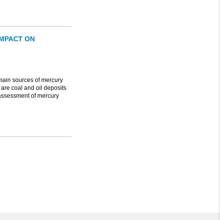
IMPACT ON
 main sources of mercury
 are coal and oil deposits
e assessment of mercury