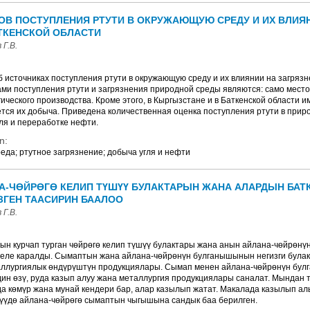
ОВ ПОСТУПЛЕНИЯ РТУТИ В ОКРУЖАЮЩУЮ СРЕДУ И ИХ ВЛИЯ
ТКЕНСКОЙ ОБЛАСТИ
 Г.В.
:
б источниках поступления ртути в окружающую среду и их влиянии на загряз
ми поступления ртути и загрязнения природной среды являются: само мест
ического производства. Кроме этого, в Кыргызстане и в Баткенской области
дется их добыча. Приведена количественная оценка поступления ртути в прир
ля и переработке нефти.
n:
еда; ртутное загрязнение; добыча угля и нефти
-ЧӨЙРӨГӨ КЕЛИП ТҮШҮҮ БУЛАКТАРЫН ЖАНА АЛАРДЫН БАТ
ЗГЕН ТААСИРИН БААЛОО
 Г.В.
ын курчап турган чөйрөгө келип түшүү булактары жана анын айлана-чөйрөнү
селе каралды. Сымаптын жана айлана-чөйрөнүн булганышынын негизги булакт
аллургиялык өндүрүштүн продукциялары. Сымап менен айлана-чөйрөнүн бул
дин өзү, руда казып алуу жана металлургия продукциялары саналат. Мындан
да көмүр жана мунай кендери бар, алар казылып жатат. Макалада казылып ал
үүдө айлана-чөйрөгө сымаптын чыгышына сандык баа берилген.