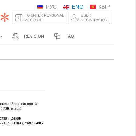
РУС
ENG
КЫР
TO ENTER PERSONAL
USER
ACCOUNT
REGISTRATION
R
REVISION
FAQ
ленная безопасность»
2209, е-mail:
ства», декан
, г. Бишкек, тел.: +996-