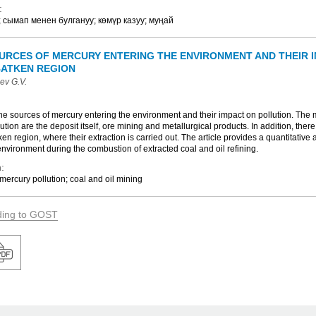
:
 сымап менен булгануу; көмүр казуу; муңай
URCES OF MERCURY ENTERING THE ENVIRONMENT AND THEIR 
BATKEN REGION
ev G.V.
the sources of mercury entering the environment and their impact on pollution. The
tion are the deposit itself, ore mining and metallurgical products. In addition, there
ken region, where their extraction is carried out. The article provides a quantitativ
 environment during the combustion of extracted coal and oil refining.
:
ercury pollution; coal and oil mining
ding to GOST