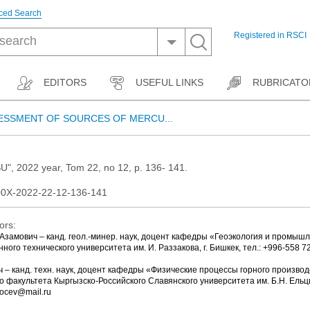
ced Search
Registered in RSCI
EDITORS
USEFUL LINKS
RUBRICATO
ESSMENT OF SOURCES OF MERCU...
U", 2022 year, Tom 22, no 12, p. 136- 141.
00X-2022-22-12-136-141
ors:
замович – канд. геол.-минер. наук, доцент кафедры «Геоэкология и промыш
ного технического университета им. И. Раззакова, г. Бишкек, тел.: +996-558 72
 – канд. техн. наук, доцент кафедры «Физические процессы горного производ
 факультета Кыргызско-Российского Славянского университета им. Б.Н. Ельцина
locev@mail.ru