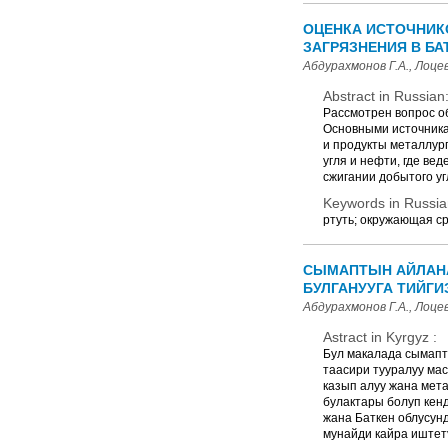
ОЦЕНКА ИСТОЧНИК
ЗАГРЯЗНЕНИЯ В БА
Абдурахмонов Г.А., Лоцев
Abstract in Russian
Рассмотрен вопрос о
Основными источника
и продукты металлург
угля и нефти, где ве
сжигании добытого уг
Keywords in Russia
ртуть; окружающая ср
СЫМАПТЫН АЙЛАНА
БУЛГАНУУГА ТИЙГИ
Абдурахмонов Г.А., Лоцев
Astract in Kyrgyz :
Бул макалада сымапт
таасири тууралуу ма
казып алуу жана мет
булактары болуп кен
жана Баткен облусун
мунайди кайра иштет