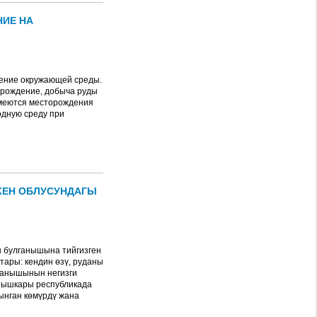
НИЕ НА
нение окружающей среды.
орождение, добыча руды
 имеются месторождения
одную среду при
КЕН ОБЛУСУНДАГЫ
н булганышына тийгизген
ары: кендин өзү, руданы
ганышынын негизги
 тышкары республикада
ынган көмүрдү жана