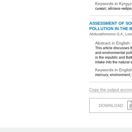
Keywords in Kyrgyz
сымап; айлана-чөйрө;
ASSESSMENT OF SO
POLLUTION IN THE 
Abdurakhmonov G.A., Lots
Abstract in English:
This article discusses 
and environmental pollu
in the republic and Bat
intake into the natural
Keywords in English
mercury; environment; m
Copy the output accor
DOWNLOAD