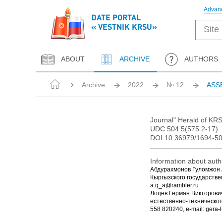
Advan
DATE PORTAL
« VESTNIK KRSU»
ABOUT
ARCHIVE
AUTHORS
Archive
2022
№ 12
ASS
Journal" Herald of KRS
UDC 504.5(575.2-17)
DOI 10.36979/1694-5
Information about auth
Абдурахмонов Гуломжон А
Кыргызского государствен
a.g_a@rambler.ru
Лоцев Герман Викторович
естественно-технического
558 820240, е-mail: gera-