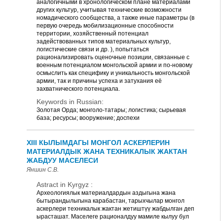
аналогичными в хронологическом плане материалами
других культур, учитывая технические возможности
номадического сообщества, а также иные параметры (в
первую очередь мобилизационные способности
территории, хозяйственный потенциал
задействованных типов материальных культур,
логистические связи и др. ), попытаться
рационализировать оценочные позиции, связанные с
военным потенциалом монгольской армии и по-новому
осмыслить как специфику и уникальность монгольской
армии, так и причины успеха и затухания её
захватнического потенциала.
Keywords in Russian:
Золотая Орда; монголо-татары; логистика; сырьевая
база; ресурсы; вооружение; доспехи
XIII КЫЛЫМДАГЫ МОНГОЛ АСКЕРЛЕРИН
МАТЕРИАЛДЫК ЖАНА ТЕХНИКАЛЫК ЖАКТАН
ЖАБДУУ МАСЕЛЕСИ
Яншин С.В.
Astract in Kyrgyz :
Археологиялык материалдардын аздыгына жана
бытырандылыгына карабастан, тарыхчылар монгол
аскерлери техникалык жактан жетиштүү жабдылган деп
ырасташат. Маселеге рационалдуу мамиле кылуу бул