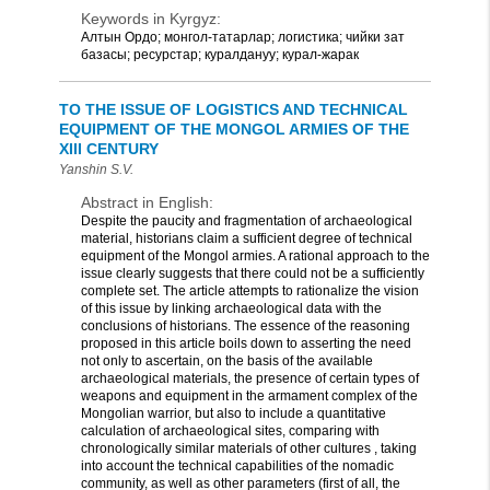
Keywords in Kyrgyz:
Алтын Ордо; монгол-татарлар; логистика; чийки зат
базасы; ресурстар; куралдануу; курал-жарак
TO THE ISSUE OF LOGISTICS AND TECHNICAL
EQUIPMENT OF THE MONGOL ARMIES OF THE
XIII CENTURY
Yanshin S.V.
Abstract in English:
Despite the paucity and fragmentation of archaeological
material, historians claim a sufficient degree of technical
equipment of the Mongol armies. A rational approach to the
issue clearly suggests that there could not be a sufficiently
complete set. The article attempts to rationalize the vision
of this issue by linking archaeological data with the
conclusions of historians. The essence of the reasoning
proposed in this article boils down to asserting the need
not only to ascertain, on the basis of the available
archaeological materials, the presence of certain types of
weapons and equipment in the armament complex of the
Mongolian warrior, but also to include a quantitative
calculation of archaeological sites, comparing with
chronologically similar materials of other cultures , taking
into account the technical capabilities of the nomadic
community, as well as other parameters (first of all, the