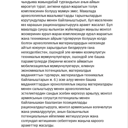
чындыкка жакындабай тургандыгын ачык-айкын
көрсөтүп турат, анткени курал-жарактын толук
комплексинин болушу мүмкүн эмес. Макалада
археологиялык маалыматтарды тарыхчылардын
корутундулары менен байланыштырып, бул маселенин
көз карашын рационалдаштырууга аракет жасалат. Бул
макалада сунуш кылынган жүйөлөрдүн маңызы монгол
жоокеринин курал-жарак комплексинде курал-жарактын
жана техниканын айрым түрлөрүнүн болушун колдо
болгон археологиялык материалдардын негизинде
айтып коюунун зарылдыгын билдирүүгө гана
негизделбестен, ошондой эле көчмөн коомчулуктун
техникалык мүмкүнчүлүктөрүн, ошондой эле башка
параметрлерди (биринчи кезекте аймактын
мобилизациялык мүмкүнчүлүктөрүн, өлкөнүн
экономикалык потенциалын, материалдык
маданияттын түрлөрүн, материалдык-техникалык
байланыштарын ж. б.) эске алуу менен башка
маданияттардын хронологиялык окшош материалдары
менен салыштыруу менен археологиялык
эстеликтердин сандык эсебин киргизүү аркылуу, монгол
армиясынын согуштук потенциалы менен
байланышкан бааланган позицияларды
рационалдаштырууга, монгол армиясынын өзгөчөлүгүн
жана уникалдуулугун, анын баскынчылык
потенциалынын ийгиликке жетишүүсүнүн жана
солгундап кетишинин себептерин жаңыча кароого
аракеттер жасалды.