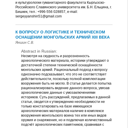
и культурологии гуманитарного факультета Кыргызско-
Российского Славянского университета им. Б.Н. Ельцина, г.
Бишкек, тел.: +996-556 028857, e-mail:
sergeyyanshin51@gmail.com
К ВОПРОСУ О ЛОГИСТИКЕ И ТЕХНИЧЕСКОМ
ОСНАЩЕНИИ МОНГОЛЬСКИХ АРМИЙ XIII ВЕКА
Яншин С.В.
Abstract in Russian:
Несмотря на скудность и разрозненность
археологического материала, историки утверждают о
достаточной степени технической оснащённости
монгольских армий. Рациональный подход к вопросу
однозначно подсказывает, что это не соответствует
действительности, поскольку полной комплектации
вооружения быть не могло. В статье делается попытка
рационализировать видение данного вопроса, увязав
археологические данные с умозаключениями
историков. Суть рассуждений, предлагаемых в данной
статье, сводится к утверждению необходимости не
только констатировать на базе имеющихся
археологических материалов наличие в комплексе
вооружения монгольского воина тех или иных видов
оружия и снаряжения, но и подключая количественный
подсчёт археологических памятников, сравнивая с