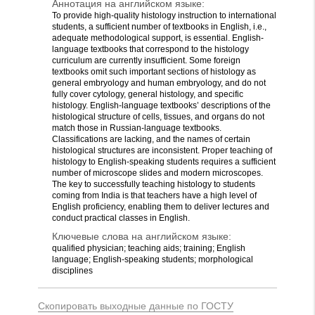
Аннотация на английском языке:
To provide high-quality histology instruction to international
students, a sufficient number of textbooks in English, i.e.,
adequate methodological support, is essential. English-
language textbooks that correspond to the histology
curriculum are currently insufficient. Some foreign
textbooks omit such important sections of histology as
general embryology and human embryology, and do not
fully cover cytology, general histology, and specific
histology. English-language textbooks’ descriptions of the
histological structure of cells, tissues, and organs do not
match those in Russian-language textbooks.
Classifications are lacking, and the names of certain
histological structures are inconsistent. Proper teaching of
histology to English-speaking students requires a sufficient
number of microscope slides and modern microscopes.
The key to successfully teaching histology to students
coming from India is that teachers have a high level of
English proficiency, enabling them to deliver lectures and
conduct practical classes in English.
Ключевые слова на английском языке:
qualified physician; teaching aids; training; English
language; English-speaking students; morphological
disciplines
Скопировать выходные данные по ГОСТУ