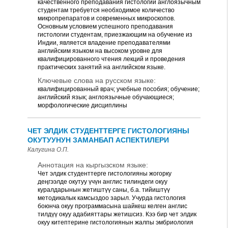
качественного преподавания гистологии англоязычным
студентам требуется необходимое количество
микропрепаратов и современных микроскопов.
Основным условием успешного преподавания
гистологии студентам, приезжающим на обучение из
Индии, является владение преподавателями
английским языком на высоком уровне для
квалифицированного чтения лекций и проведения
практических занятий на английском языке.
Ключевые слова на русском языке:
квалифицированный врач; учебные пособия; обучение;
английский язык; англоязычные обучающиеся;
морфологические дисциплины
ЧЕТ ЭЛДИК СТУДЕНТТЕРГЕ ГИСТОЛОГИЯНЫ
ОКУТУУНУН ЗАМАНБАП АСПЕКТИЛЕРИ
Калугина О.П.
Аннотация на кыргызском языке:
Чет элдик студенттерге гистологияны жогорку
деңгээлде окутуу үчүн англис тилиндеги окуу
куралдарынын жетиштүү саны, б.а. тийиштүү
методикалык камсыздоо зарыл. Учурда гистология
боюнча окуу программасына шайкеш келген англис
тилдүү окуу адабияттары жетишсиз. Кээ бир чет элдик
окуу китептерине гистологиянын жалпы эмбриология