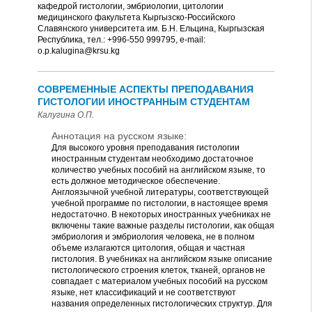
кафедрой гистологии, эмбриологии, цитологии
медицинского факультета Кыргызско-Российского
Славянского университета им. Б.Н. Ельцина, Кыргызская
Республика, тел.: +996-550 999795, e-mail:
o.p.kalugina@krsu.kg
СОВРЕМЕННЫЕ АСПЕКТЫ ПРЕПОДАВАНИЯ
ГИСТОЛОГИИ ИНОСТРАННЫМ СТУДЕНТАМ
Калугина О.П.
Аннотация на русском языке:
Для высокого уровня преподавания гистологии
иностранным студентам необходимо достаточное
количество учебных пособий на английском языке, то
есть должное методическое обеспечение.
Англоязычной учебной литературы, соответствующей
учебной программе по гистологии, в настоящее время
недостаточно. В некоторых иностранных учебниках не
включены такие важные разделы гистологии, как общая
эмбриология и эмбриология человека, не в полном
объеме излагаются цитология, общая и частная
гистология. В учебниках на английском языке описание
гистологического строения клеток, тканей, органов не
совпадает с материалом учебных пособий на русском
языке, нет классификаций и не соответствуют
названия определенных гистологических структур. Для