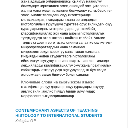
жана адамдын эмбриологиясы сыяктуу маанилүү
бөлүмдөрү киргизилген эмес, ошондой эле цитология,
жалпы жана жеке гистология бөлүмдөрү толук берилген
эмес. Англис тилиндеги окуу китептеринде
клеткалардын, ткандардын жана органдардын
гистологиялык түзүлүшүн сүрөттөө орус тилиндеги окуу
куралдарындагы материалдарга дал келбейт,
классификациялар жок жана айрым гистологиялык
түзүмдөрдүн аталыштары шайкеш келбейт. Англис
тилдүү студенттерге гистологияны сапаттуу окутуу үчүн
микропрепараттардын жана заманбап
микроскоптордун керектүү саны талап кылынат.
Индиядан келген студенттерге гистологияны
ийгиликтүү окутуунун негизги шарты - англис тилинде
лекцияларды квалификациялуу окуу жана практикалык
сабактарды өткөрүү үчүн окутуучулардын бул тилди
жогорку деңгээлде билүүсү болуп саналат.
Ключевые слова на кыргызском языке:
квалификациялуу дарыгер; окуу куралдары; окутуу;
англис тили; англис тилдүү билим алуучулар;
морфологиялык дисциплиналар
CONTEMPORARY ASPECTS OF TEACHING
HISTOLOGY TO INTERNATIONAL STUDENTS
Kalugina O.P.