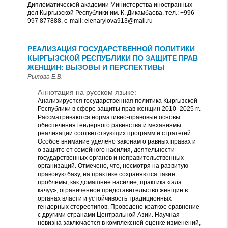
Дипломатической академии Министерства иностранных
дел Кыргызской Республики им. К. Дикамбаева, тел.: +996-
997 877888, e-mail: elenarylova913@mail.ru
РЕАЛИЗАЦИЯ ГОСУДАРСТВЕННОЙ ПОЛИТИКИ
КЫРГЫЗСКОЙ РЕСПУБЛИКИ ПО ЗАЩИТЕ ПРАВ
ЖЕНЩИН: ВЫЗОВЫ И ПЕРСПЕКТИВЫ
Рылова Е.В.
Аннотация на русском языке:
Анализируется государственная политика Кыргызской
Республики в сфере защиты прав женщин 2010–2025 гг.
Рассматриваются нормативно-правовые основы
обеспечения гендерного равенства и механизмы
реализации соответствующих программ и стратегий.
Особое внимание уделено законам о равных правах и
о защите от семейного насилия, деятельности
государственных органов и неправительственных
организаций. Отмечено, что, несмотря на развитую
правовую базу, на практике сохраняются такие
проблемы, как домашнее насилие, практика «ала
качуу», ограниченное представительство женщин в
органах власти и устойчивость традиционных
гендерных стереотипов. Проведено краткое сравнение
с другими странами Центральной Азии. Научная
новизна заключается в комплексной оценке изменений,