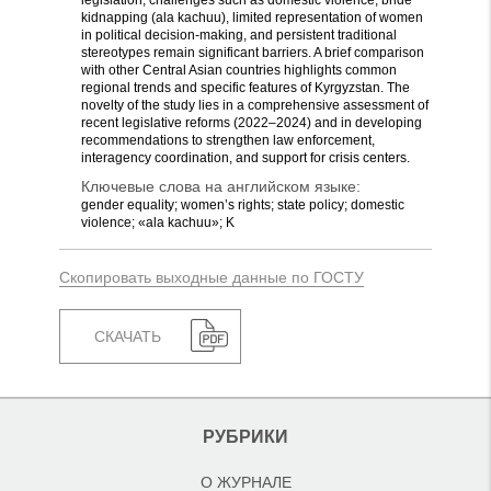
legislation, challenges such as domestic violence, bride
kidnapping (ala kachuu), limited representation of women
in political decision-making, and persistent traditional
stereotypes remain significant barriers. A brief comparison
with other Central Asian countries highlights common
regional trends and specific features of Kyrgyzstan. The
novelty of the study lies in a comprehensive assessment of
recent legislative reforms (2022–2024) and in developing
recommendations to strengthen law enforcement,
interagency coordination, and support for crisis centers.
Ключевые слова на английском языке:
gender equality; women’s rights; state policy; domestic
violence; «ala kachuu»; K
Скопировать выходные данные по ГОСТУ
СКАЧАТЬ
РУБРИКИ
О ЖУРНАЛЕ