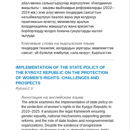
абал менен салыштыруулар жүргүзүлгөн. Изилдөөнүн
жаңылыгы – акыркы мыйзамдык реформаларды (2022–
2024-жж.) эске алуу менен гендердик саясаттын
натыйжалуулугун баалоо жана укук колдонуу
практикасын күчөтүү, мекемелер аралык
координацияны жакшыртуу жана кризистик
борборлорду колдоо боюнча сунуштарды иштеп
чыгууда.
Ключевые слова на кыргызском языке:
гендердик теңчилик; аялдардын укуктары; мамлекеттик
саясат; үй-бүлөлүк зомбулук; «ала качуу»; Кыргызстан
IMPLEMENTATION OF THE STATE POLICY OF
THE KYRGYZ REPUBLIC ON THE PROTECTION
OF WOMEN’S RIGHTS: CHALLENGES AND
PROSPECTS
Rylova E.V.
Аннотация на английском языке:
The article examines the implementation of state policy on
the protection of women’s rights in the Kyrgyz Republic in
2010–2025. It analyzes the legal framework ensuring
gender equality, national mechanisms supporting gender
reforms, and the role of state bodies and nongovernmental
organizations. Despite the existence of progressive