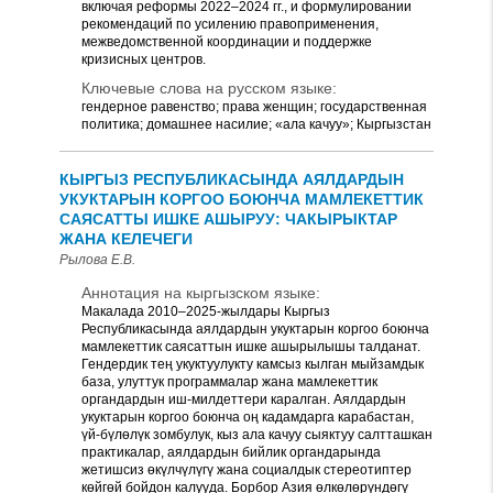
включая реформы 2022–2024 гг., и формулировании
рекомендаций по усилению правоприменения,
межведомственной координации и поддержке
кризисных центров.
Ключевые слова на русском языке:
гендерное равенство; права женщин; государственная
политика; домашнее насилие; «ала качуу»; Кыргызстан
КЫРГЫЗ РЕСПУБЛИКАСЫНДА АЯЛДАРДЫН
УКУКТАРЫН КОРГОО БОЮНЧА МАМЛЕКЕТТИК
САЯСАТТЫ ИШКЕ АШЫРУУ: ЧАКЫРЫКТАР
ЖАНА КЕЛЕЧЕГИ
Рылова Е.В.
Аннотация на кыргызском языке:
Макалада 2010–2025-жылдары Кыргыз
Республикасында аялдардын укуктарын коргоо боюнча
мамлекеттик саясаттын ишке ашырылышы талданат.
Гендердик тең укуктуулукту камсыз кылган мыйзамдык
база, улуттук программалар жана мамлекеттик
органдардын иш-милдеттери каралган. Аялдардын
укуктарын коргоо боюнча оң кадамдарга карабастан,
үй-бүлөлүк зомбулук, кыз ала качуу сыяктуу салтташкан
практикалар, аялдардын бийлик органдарында
жетишсиз өкүлчүлүгү жана социалдык стереотиптер
көйгөй бойдон калууда. Борбор Азия өлкөлөрүндөгү