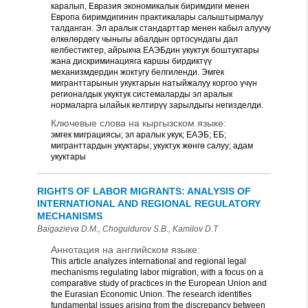
каралып, Евразия экономикалык биримдиги менен
Европа биримдигинин практикалары салыштырмалуу
талданган. Эл аралык стандарттар менен кабыл алуучу
өлкөлөрдөгү чыныгы абалдын ортосундагы дал
келбестиктер, айрыкча ЕАЭБдин укуктук боштуктары
жана дискриминацияга каршы бирдиктүү
механизмдердин жоктугу белгиленди. Эмгек
мигранттарынын укуктарын натыйжалуу коргоо үчүн
регионалдык укуктук системаларды эл аралык
нормаларга ылайык келтирүү зарылдыгы негизделди.
Ключевые слова на кыргызском языке:
эмгек миграциясы; эл аралык укук; ЕАЭБ; ЕБ;
мигранттардын укуктары; укуктук жөнгө салуу; адам
укуктары
RIGHTS OF LABOR MIGRANTS: ANALYSIS OF
INTERNATIONAL AND REGIONAL REGULATORY
MECHANISMS
Baigazieva D.M., Choguldurov S.B., Kamilov D.T
Аннотация на английском языке:
This article analyzes international and regional legal
mechanisms regulating labor migration, with a focus on a
comparative study of practices in the European Union and
the Eurasian Economic Union. The research identifies
fundamental issues arising from the discrepancy between