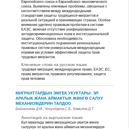
Европейского союза и Евразийского экономического
союза. Выявлены ключевые проблемы, связанные с
несоответствием между международными
стандартами защиты трудящихся-мигрантов и
реальной ситуацией в принимающих странах. Особое
внимание уделено правовым пробелам в системе
ЕАЭС, включая отсутствие унифицированных
антидискриминационных норм и институциональной
защиты. Обоснована необходимость
институционального подчинения региональных
правовых систем универсальным международным
нормам как условие эффективной защиты прав
трудовых мигрантов.
Ключевые слова на русском языке:
трудовая миграция; международное право; ЕАЭС; ЕС;
права мигрантов; правовое регулирование; защита
прав человека
МИГРАНТТАРДЫН ЭМГЕК УКУКТАРЫ: ЭЛ
АРАЛЫК ЖАНА АЙМАКТЫК ЖӨНГӨ САЛУУ
МЕХАНИЗМДЕРИН ТАЛДОО
Байгазиева Д.М., Чогулдуров С.Б., Камилов Д.Т.
Аннотация на кыргызском языке:
Бул макалада эмгек миграциясын укуктук жөнгө
салуунун эл аралык жана аймактык механизмдери