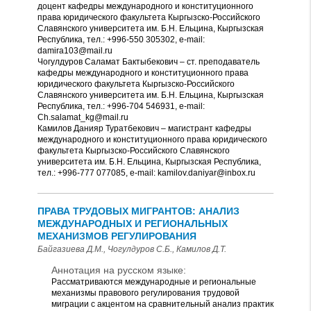
доцент кафедры международного и конституционного
права юридического факультета Кыргызско-Российского
Славянского университета им. Б.Н. Ельцина, Кыргызская
Республика, тел.: +996-550 305302, e-mail:
damira103@mail.ru
Чогулдуров Саламат Бактыбекович – ст. преподаватель
кафедры международного и конституционного права
юридического факультета Кыргызско-Российского
Славянского университета им. Б.Н. Ельцина, Кыргызская
Республика, тел.: +996-704 546931, е-mail:
Ch.salamat_kg@mail.ru
Камилов Данияр Туратбекович – магистрант кафедры
международного и конституционного права юридического
факультета Кыргызско-Российского Славянского
университета им. Б.Н. Ельцина, Кыргызская Республика,
тел.: +996-777 077085, e-mail: kamilov.daniyar@inbox.ru
ПРАВА ТРУДОВЫХ МИГРАНТОВ: АНАЛИЗ
МЕЖДУНАРОДНЫХ И РЕГИОНАЛЬНЫХ
МЕХАНИЗМОВ РЕГУЛИРОВАНИЯ
Байгазиева Д.М., Чогулдуров С.Б., Камилов Д.Т.
Аннотация на русском языке:
Рассматриваются международные и региональные
механизмы правового регулирования трудовой
миграции с акцентом на сравнительный анализ практик