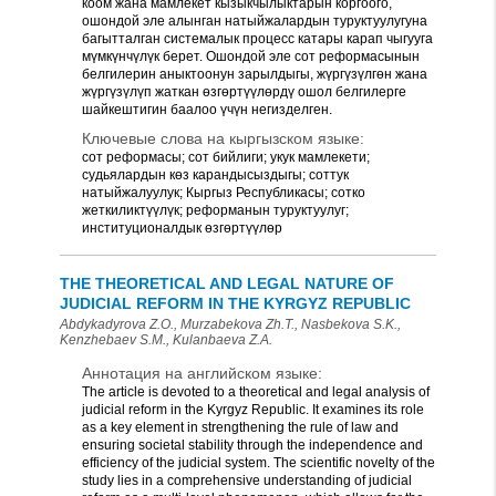
коом жана мамлекет кызыкчылыктарын коргоого,
ошондой эле алынган натыйжалардын туруктуулугуна
багытталган системалык процесс катары карап чыгууга
мүмкүнчүлүк берет. Ошондой эле сот реформасынын
белгилерин аныктоонун зарылдыгы, жүргүзүлгөн жана
жүргүзүлүп жаткан өзгөртүүлөрдү ошол белгилерге
шайкештигин баалоо үчүн негизделген.
Ключевые слова на кыргызском языке:
сот реформасы; сот бийлиги; укук мамлекети;
судьялардын көз карандысыздыгы; соттук
натыйжалуулук; Кыргыз Республикасы; сотко
жеткиликтүүлүк; реформанын туруктуулуг;
институционалдык өзгөртүүлөр
THE THEORETICAL AND LEGAL NATURE OF
JUDICIAL REFORM IN THE KYRGYZ REPUBLIC
Abdykadyrova Z.O., Murzabekova Zh.T., Nasbekova S.K.,
Kenzhebaev S.M., Kulanbaeva Z.A.
Аннотация на английском языке:
The article is devoted to a theoretical and legal analysis of
judicial reform in the Kyrgyz Republic. It examines its role
as a key element in strengthening the rule of law and
ensuring societal stability through the independence and
efficiency of the judicial system. The scientific novelty of the
study lies in a comprehensive understanding of judicial