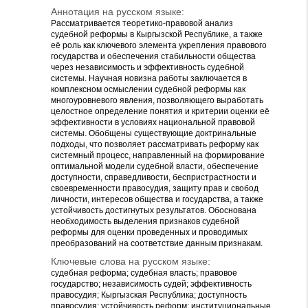
Аннотация на русском языке:
Рассматривается теоретико-правовой анализ
судебной реформы в Кыргызской Республике, а также
её роль как ключевого элемента укрепления правового
государства и обеспечения стабильности общества
через независимость и эффективность судебной
системы. Научная новизна работы заключается в
комплексном осмыслении судебной реформы как
многоуровневого явления, позволяющего выработать
целостное определение понятия и критерии оценки её
эффективности в условиях национальной правовой
системы. Обобщены существующие доктринальные
подходы, что позволяет рассматривать реформу как
системный процесс, направленный на формирование
оптимальной модели судебной власти, обеспечение
доступности, справедливости, беспристрастности и
своевременности правосудия, защиту прав и свобод
личности, интересов общества и государства, а также
устойчивость достигнутых результатов. Обоснована
необходимость выделения признаков судебной
реформы для оценки проведенных и проводимых
преобразований на соответствие данным признакам.
Ключевые слова на русском языке:
судебная реформа; судебная власть; правовое
государство; независимость судей; эффективность
правосудия; Кыргызская Республика; доступность
правосудия; устойчивость реформ; институциональные