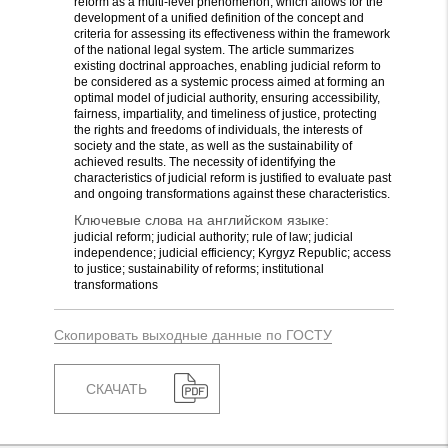
reform as a multi-level phenomenon, which allows for the
development of a unified definition of the concept and
criteria for assessing its effectiveness within the framework
of the national legal system. The article summarizes
existing doctrinal approaches, enabling judicial reform to
be considered as a systemic process aimed at forming an
optimal model of judicial authority, ensuring accessibility,
fairness, impartiality, and timeliness of justice, protecting
the rights and freedoms of individuals, the interests of
society and the state, as well as the sustainability of
achieved results. The necessity of identifying the
characteristics of judicial reform is justified to evaluate past
and ongoing transformations against these characteristics.
Ключевые слова на английском языке:
judicial reform; judicial authority; rule of law; judicial
independence; judicial efficiency; Kyrgyz Republic; access
to justice; sustainability of reforms; institutional
transformations
Скопировать выходные данные по ГОСТУ
СКАЧАТЬ