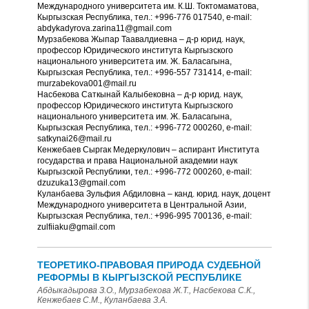
Международного университета им. К.Ш. Токтомаматова,
Кыргызская Республика, тел.: +996-776 017540, е-mail:
abdykadyrova.zarina11@gmail.com
Мурзабекова Жыпар Таавалдиевна – д-р юрид. наук,
профессор Юридического института Кыргызского
национального университета им. Ж. Баласагына,
Кыргызская Республика, тел.: +996-557 731414, е-mail:
murzabekova001@mail.ru
Насбекова Саткынай Калыбековна – д-р юрид. наук,
профессор Юридического института Кыргызского
национального университета им. Ж. Баласагына,
Кыргызская Республика, тел.: +996-772 000260, е-mail:
satkynai26@mail.ru
Кенжебаев Сыргак Медеркулович – аспирант Института
государства и права Национальной академии наук
Кыргызской Республики, тел.: +996-772 000260, е-mail:
dzuzuka13@gmail.com
Куланбаева Зульфия Абдиловна – канд. юрид. наук, доцент
Международного университета в Центральной Азии,
Кыргызская Республика, тел.: +996-995 700136, е-mail:
zulfiiaku@gmail.com
ТЕОРЕТИКО-ПРАВОВАЯ ПРИРОДА СУДЕБНОЙ
РЕФОРМЫ В КЫРГЫЗСКОЙ РЕСПУБЛИКЕ
Абдыкадырова З.О., Мурзабекова Ж.Т., Насбекова С.К.,
Кенжебаев С.М., Куланбаева З.А.