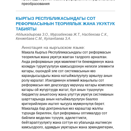
преобразования
КЫРГЫЗ РЕСПУБЛИКАСЫНДАГЫ СОТ
РЕФОРМАСЫНЫН ТЕОРИЯЛЫК ЖАНА УКУКТУК
ТАБИЯТЫ
Абдыкадырова З.О., Мурзабекова Ж.Т., Насбекова С.К.,
Кенжебаев С.М., Куланбаева З.А.
Аннотация на кыргызском языке:
Макала Кыргыз Республикасындагы сот реформасын
теориялык жана укуктук жактан талдоого арналган.
Анда реформанын укук мамлекетти бекемдөөнүн жана
коомдун туруктуулугун камсыздоонун негизги элементи
катары, ошондой эле сот системасынын көз
карандысыздыгы жана натыйжалуулугу аркылуу анын
ролу каралат. Изилдөөнүн илимий жаңылыгы сот
реформасын көп деңгээлдүү көрүнүш катары комплекс
катары ой жүгүртүүдө жатат, бул анын түшүнүгүн
бирдиктүү аныктоону жана улуттук укуктук системанын
шарттарында анын натыйжалуулугун баалоо
критерийлерин иштеп чыгууга мүмкүнчүлүк берет.
Макалада бар доктриналык көз караштар жалпы
түрүндө берилген, бул реформаны оптималдуу сот
бийлиги моделин түзүүгө, адилеттикти,
бейтараптуулукту жана соттун өз убагында иштөөсүн
камсыздоого, адамдын укуктарын жана эркиндиктерин,