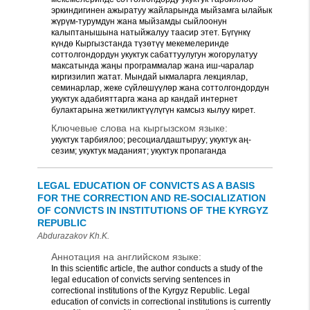
эркиндигинен ажыратуу жайларында мыйзамга ылайык
жүрүм-турумдун жана мыйзамды сыйлоонун
калыптанышына натыйжалуу таасир этет. Бүгүнкү
күндө Кыргызстанда түзөтүү мекемелеринде
соттолгондордун укуктук сабаттуулугун жогорулатуу
максатында жаңы программалар жана иш-чаралар
киргизилип жатат. Мындай ыкмаларга лекциялар,
семинарлар, жеке сүйлөшүүлөр жана соттолгондордун
укуктук адабияттарга жана ар кандай интернет
булактарына жеткиликтүүлүгүн камсыз кылуу кирет.
Ключевые слова на кыргызском языке:
укуктук тарбиялоо; ресоциалдаштыруу; укуктук аң-
сезим; укуктук маданият; укуктук пропаганда
LEGAL EDUCATION OF CONVICTS AS A BASIS
FOR THE CORRECTION AND RE-SOCIALIZATION
OF CONVICTS IN INSTITUTIONS OF THE KYRGYZ
REPUBLIC
Abdurazakov Kh.K.
Аннотация на английском языке:
In this scientific article, the author conducts a study of the
legal education of convicts serving sentences in
correctional institutions of the Kyrgyz Republic. Legal
education of convicts in correctional institutions is currently