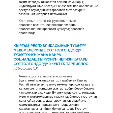
таким методам относятся лекции, семинары,
индивидуальные беседы и обязательное обеспечение
доступа осужденных к правовой литературе и
различным интернет-источникам.
Ключевые слова на русском языке:
правовое воспитание; ресоциализация;
правосознание; правовая культура; правовая
пропаганда
КЫРГЫЗ РЕСПУБЛИКАСЫНЫН ТҮЗӨТҮҮ
МЕКЕМЕЛЕРИНДЕ СОТТОЛГОНДОРДУ
ТҮЗӨТҮҮНҮН ЖАНА КАЙРА
СОЦИАЛДАШТЫРУУНУН НЕГИЗИ КАТАРЫ
СОТТОЛГОНДОРДУ УКУКТУК ТАРБИЯЛОО
Абдуразаков Х.К.
Аннотация на кыргызском языке:
Бул илимий макалада автор тарабынан Кыргыз
Республикасынын түзөтүү мекемелеринде жаза өтөп
жаткан соттолгондорго укуктук тарбия берүү боюнча
изилдөө жүргүзүлүүдө. Бүгүнкү күндө соттолгондорду
түзөтүү мекемелеринде укуктук тарбиялоо түзөтүүнүн
жана кайра социалдаштыруунун, ошондой эле
кылмыштардын алдын алуу процессинин
каражаттарынын бири болуп саналат. Түзөтүү
мекемелеринде соттолгондорду укуктук тарбиялоо