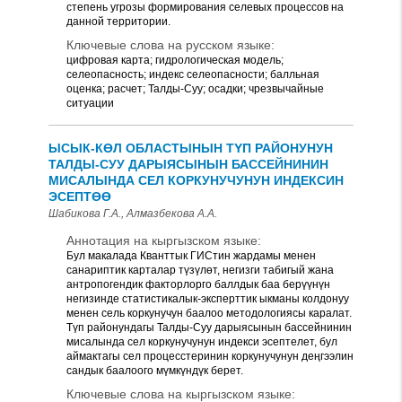
степень угрозы формирования селевых процессов на
данной территории.
Ключевые слова на русском языке:
цифровая карта; гидрологическая модель;
селеопасность; индекс селеопасности; балльная
оценка; расчет; Талды-Суу; осадки; чрезвычайные
ситуации
ЫСЫК-КӨЛ ОБЛАСТЫНЫН ТYП РАЙОНУНУН
ТАЛДЫ-СУУ ДАРЫЯСЫНЫН БАССЕЙНИНИН
МИСАЛЫНДА СЕЛ КОРКУНУЧУНУН ИНДЕКСИН
ЭСЕПТӨӨ
Шабикова Г.А., Алмазбекова А.А.
Аннотация на кыргызском языке:
Бул макалада Кванттык ГИСтин жардамы менен
санариптик карталар түзүлөт, негизги табигый жана
антропогендик факторлорго баллдык баа берүүнүн
негизинде статистикалык-эксперттик ыкманы колдонуу
менен сель коркунучун баалоо методологиясы каралат.
Түп районундагы Талды-Суу дарыясынын бассейнинин
мисалында сел коркунучунун индекси эсептелет, бул
аймактагы сел процесстеринин коркунучунун деңгээлин
сандык баалоого мүмкүндүк берет.
Ключевые слова на кыргызском языке: