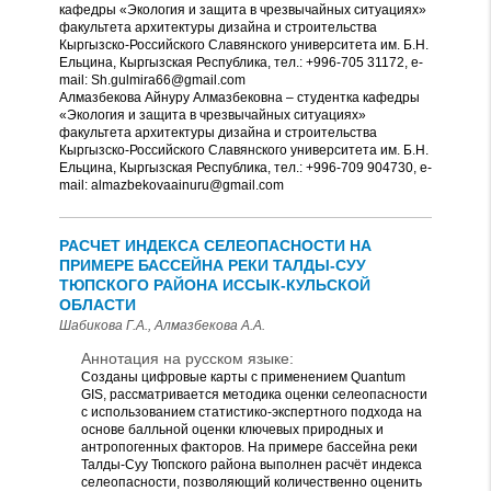
кафедры «Экология и защита в чрезвычайных ситуациях»
факультета архитектуры дизайна и строительства
Кыргызско-Российского Славянского университета им. Б.Н.
Ельцина, Кыргызская Республика, тел.: +996-705 31172, e-
mail: Sh.gulmira66@gmail.com
Алмазбекова Айнуру Алмазбековна – студентка кафедры
«Экология и защита в чрезвычайных ситуациях»
факультета архитектуры дизайна и строительства
Кыргызско-Российского Славянского университета им. Б.Н.
Ельцина, Кыргызская Республика, тел.: +996-709 904730, e-
mail: almazbekovaainuru@gmail.com
РАСЧЕТ ИНДЕКСА СЕЛЕОПАСНОСТИ НА
ПРИМЕРЕ БАССЕЙНА РЕКИ ТАЛДЫ-СУУ
ТЮПСКОГО РАЙОНА ИССЫК-КУЛЬСКОЙ
ОБЛАСТИ
Шабикова Г.А., Алмазбекова А.А.
Аннотация на русском языке:
Созданы цифровые карты с применением Quantum
GIS, рассматривается методика оценки селеопасности
с использованием статистико-экспертного подхода на
основе балльной оценки ключевых природных и
антропогенных факторов. На примере бассейна реки
Талды-Суу Тюпского района выполнен расчёт индекса
селеопасности, позволяющий количественно оценить