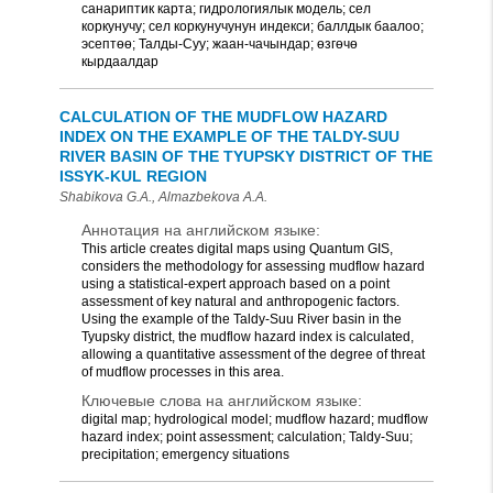
санариптик карта; гидрологиялык модель; сел
коркунучу; сел коркунучунун индекси; баллдык баалоо;
эсептөө; Талды-Суу; жаан-чачындар; өзгөчө
кырдаалдар
CALCULATION OF THE MUDFLOW HAZARD
INDEX ON THE EXAMPLE OF THE TALDY-SUU
RIVER BASIN OF THE TYUPSKY DISTRICT OF THE
ISSYK-KUL REGION
Shabikova G.A., Almazbekova A.A.
Аннотация на английском языке:
This article creates digital maps using Quantum GIS,
considers the methodology for assessing mudflow hazard
using a statistical-expert approach based on a point
assessment of key natural and anthropogenic factors.
Using the example of the Taldy-Suu River basin in the
Tyupsky district, the mudflow hazard index is calculated,
allowing a quantitative assessment of the degree of threat
of mudflow processes in this area.
Ключевые слова на английском языке:
digital map; hydrological model; mudflow hazard; mudflow
hazard index; point assessment; calculation; Taldy-Suu;
precipitation; emergency situations