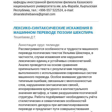
кафедры иностранной филологии филиала Казахского
национального университета им. аль-Фараби, Кыргызская
Республика, тел.: +996-557 522524, e-mail:
dinarateshebaeva@gmail.com
ЛЕКСИКО-СИНТАКСИЧЕСКИЕ ИСКАЖЕНИЯ В
МАШИННОМ ПЕРЕВОДЕ ПОЭЗИИ ШЕКСПИРА
Тешебаева Д.Т.
Аннотация орус тилинде:
Рассматриваются особенности и трудности машинного
перевода поэтических текстов Уильяма Шекспира, в
частности, случаи искажения или нарушения
лексических единиц и устойчивых словосочетаний.
Анализ проводится на основе сравнения
оригинального текста с результатами перевода,
выполненного с использованием современных систем
машинного перевода. Особое внимание уделяется
типичным ошибкам, связанным с многозначностью
слов, нарушением синтаксических связей,
игнорированием культурного и контекстуального
значения метафор, а также разрушением поэтической
структуры. Работа подчёркивает необходимость учёта
стилистических и семантических особенностей
поэтического дискурса при автоматизированном
переводе и предлагает пути совершенствования