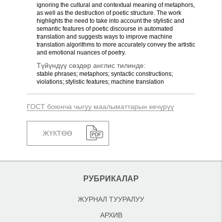
ignoring the cultural and contextual meaning of metaphors,
as well as the destruction of poetic structure. The work
highlights the need to take into account the stylistic and
semantic features of poetic discourse in automated
translation and suggests ways to improve machine
translation algorithms to more accurately convey the artistic
and emotional nuances of poetry.
Түйүндүү сөздөр англис тилинде:
stable phrases; metaphors; syntactic constructions;
violations; stylistic features; machine translation
ГОСТ боюнча чыгуу маалыматтарын көчүрүү
ЖҮКТӨӨ
РУБРИКАЛАР
ЖУРНАЛ ТУУРАЛУУ
АРХИВ