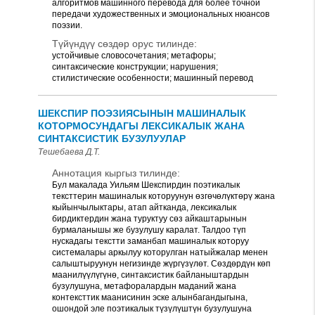
алгоритмов машинного перевода для более точной
передачи художественных и эмоциональных нюансов
поэзии.
Түйүндүү сөздөр орус тилинде:
устойчивые словосочетания; метафоры;
синтаксические конструкции; нарушения;
стилистические особенности; машинный перевод
ШЕКСПИР ПОЭЗИЯСЫНЫН МАШИНАЛЫК
КОТОРМОСУНДАГЫ ЛЕКСИКАЛЫК ЖАНА
СИНТАКСИСТИК БУЗУЛУУЛАР
Тешебаева Д.Т.
Аннотация кыргыз тилинде:
Бул макалада Уильям Шекспирдин поэтикалык
тексттерин машиналык которуунун өзгөчөлүктөрү жана
кыйынчылыктары, атап айтканда, лексикалык
бирдиктердин жана туруктуу сөз айкаштарынын
бурмаланышы же бузулушу каралат. Талдоо түп
нускадагы текстти заманбап машиналык которуу
системалары аркылуу которулган натыйжалар менен
салыштыруунун негизинде жүргүзүлөт. Сөздөрдүн көп
маанилүүлүгүнө, синтаксистик байланыштардын
бузулушуна, метафоралардын маданий жана
контексттик маанисинин эске алынбагандыгына,
ошондой эле поэтикалык түзүлүштүн бузулушуна