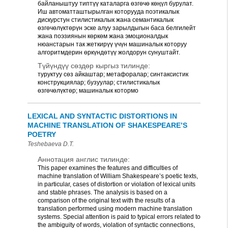
байланыштуу типтүү каталарга өзгөчө көңүл бурулат.
Иш автоматташтырылган которууда поэтикалык
дискурстун стилистикалык жана семантикалык
өзгөчөлүктөрүн эске алуу зарылдыгын баса белгилейт
жана поэзиянын көркөм жана эмоционалдык
нюанстарын так жеткирүү үчүн машиналык которуу
алгоритмдерин өркүндөтүү жолдорун сунуштайт.
Түйүндүү сөздөр кыргыз тилинде:
туруктуу сөз айкаштар; метафоралар; синтаксистик
конструкциялар; бузуулар; стилистикалык
өзгөчөлүктөр; машиналык котормо
LEXICAL AND SYNTACTIC DISTORTIONS IN
MACHINE TRANSLATION OF SHAKESPEARE’S
POETRY
Teshebaeva D.T.
Аннотация англис тилинде:
This paper examines the features and difficulties of
machine translation of William Shakespeare’s poetic texts,
in particular, cases of distortion or violation of lexical units
and stable phrases. The analysis is based on a
comparison of the original text with the results of a
translation performed using modern machine translation
systems. Special attention is paid to typical errors related to
the ambiguity of words, violation of syntactic connections,