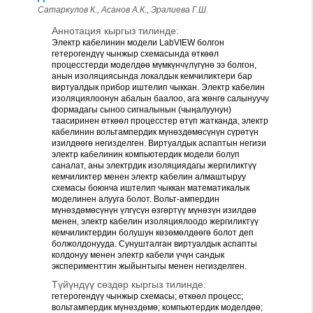
Сатаркулов К., Асанов А.К., Эралиева Г.Ш.
Аннотация кыргыз тилинде:
Электр кабелинин модели LabVIEW болгон
гетерогендүү чынжыр схемасында өткөөл
процесстерди моделдөө мүмкүнчүлүгүнө ээ болгон,
анын изоляциясында локалдык кемчиликтери бар
виртуалдык прибор иштелип чыккан. Электр кабелин
изоляциялоонун абалын баалоо, ага жөнгө салынуучу
формадагы сыноо сигналынын (чыңалуунун)
таасиринен өткөөл процесстер өтүп жатканда, электр
кабелинин вольтампердик мүнөздөмөсүнүн сүрөтүн
изилдөөгө негизделген. Виртуалдык аспаптын негизи
электр кабелинин компьютердик модели болуп
саналат, аны электрдик изоляциядагы жергиликтүү
кемчиликтер менен электр кабелин алмаштыруу
схемасы боюнча иштелип чыккан математикалык
моделинен алууга болот. Вольт-ампердин
мүнөздөмөсүнүн үлгүсүн өзгөртүү мүнөзүн изилдөө
менен, электр кабелин изоляциялоодо жергиликтүү
кемчиликтердин болушун көзөмөлдөөгө болот деп
болжолдонууда. Сунушталган виртуалдык аспапты
колдонуу менен электр кабели үчүн сандык
эксперименттин жыйынтыгы менен негизделген.
Түйүндүү сөздөр кыргыз тилинде:
гетерогендүү чынжыр схемасы; өткөөл процесс;
вольтампердик мүнөздөмө; компьютердик моделдөө;