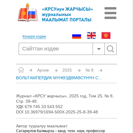
«КРСУнун ЖАРЧЫСЫ»
журналынын
МААЛЫМАТ ПОРТАЛЫ
Кеңири издөө
Архив
2025
№ 8
ВОЛЬТАМПЕРДИК МҮНӨЗДӨМӨСҮНҮН С...
Журнал «КРСУ жарчысы», 2025 год, Том 25, № 8,
Стр. 39-48.
УДК 679.745.33:543.552
DOI 10.36979/1694-500X-2025-25-8-39-48
Автор тууралуу маалымат:
Сатаркулов Калмырза – канд. техн. наук, профессор