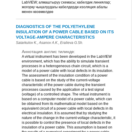
LabVIEW; алмаштыруу схемасы; кабелдик линиялар;
жогорку чыңалуудагы кабелдерди изоляция абалы
менен көзөмөлдөө
DIAGNOSTICS OF THE POLYETHYLENE
INSULATION OF A POWER CABLE BASED ON ITS
VOLTAGE-AMPERE CHARACTERISTICS
Satarkulov K., Asanov A.K., Eralieva G.Sh.
Аннотация англис тилинде:
A virtual instrument has been developed in the LabVIEW
environment, which has the ability to simulate transient
processes in a heterogeneous chain circuit, which is a
model of a power cable with local defects in its insulation.
The assessment of the insulation condition of a power
cable is based on the study of the current-voltage
characteristic of the power cable during the transient
processes caused by the application of a test signal
(voltage) of a controlled shape. The virtual instrument is
based on a computer model of a power cable, which can
be obtained from its mathematical model based on the
equivalent circuit of a power cable with local defects in its
electrical insulation. It is assumed that by studying the
nature of the change in the current-voltage characteristic, it
is possible to control the presence of local defects in the
insulation of a power cable. This assumption is based on