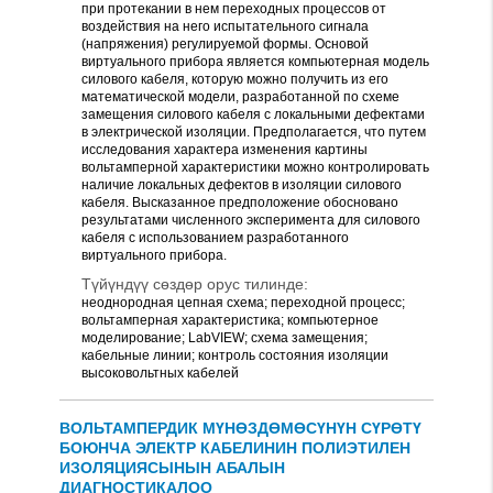
при протекании в нем переходных процессов от
воздействия на него испытательного сигнала
(напряжения) регулируемой формы. Основой
виртуального прибора является компьютерная модель
силового кабеля, которую можно получить из его
математической модели, разработанной по схеме
замещения силового кабеля с локальными дефектами
в электрической изоляции. Предполагается, что путем
исследования характера изменения картины
вольтамперной характеристики можно контролировать
наличие локальных дефектов в изоляции силового
кабеля. Высказанное предположение обосновано
результатами численного эксперимента для силового
кабеля с использованием разработанного
виртуального прибора.
Түйүндүү сөздөр орус тилинде:
неоднородная цепная схема; переходной процесс;
вольтамперная характеристика; компьютерное
моделирование; LabVIEW; схема замещения;
кабельные линии; контроль состояния изоляции
высоковольтных кабелей
ВОЛЬТАМПЕРДИК МҮНӨЗДӨМӨСҮНҮН СҮРӨТҮ
БОЮНЧА ЭЛЕКТР КАБЕЛИНИН ПОЛИЭТИЛЕН
ИЗОЛЯЦИЯСЫНЫН АБАЛЫН
ДИАГНОСТИКАЛОО