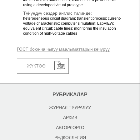
the results of a numerical experiment for a power cable
using a developed virtual prototype.
Түйүндүү сөздөр англис тилинде:
heterogeneous circuit diagram; transient process; current-
voltage characteristic; computer simulation; LabVIEW;
equivalent circuit; cable lines; monitoring the insulation
condition of high-voltage cables
ГОСТ боюнча чыгуу маалыматтарын көчүрүү
ЖҮКТӨӨ
РУБРИКАЛАР
ЖУРНАЛ ТУУРАЛУУ
АРХИВ
АВТОРЛОРГО
РЕДКОЛЛЕГИЯ