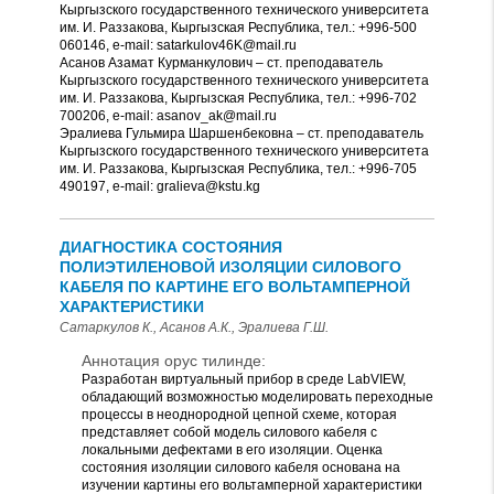
Кыргызского государственного технического университета
им. И. Раззакова, Кыргызская Республика, тел.: +996-500
060146, e-mail: satarkulov46K@mail.ru
Асанов Азамат Курманкулович – ст. преподаватель
Кыргызского государственного технического университета
им. И. Раззакова, Кыргызская Республика, тел.: +996-702
700206, e-mail: asanov_ak@mail.ru
Эралиева Гульмира Шаршенбековна – ст. преподаватель
Кыргызского государственного технического университета
им. И. Раззакова, Кыргызская Республика, тел.: +996-705
490197, e-mail: gralieva@kstu.kg
ДИАГНОСТИКА СОСТОЯНИЯ
ПОЛИЭТИЛЕНОВОЙ ИЗОЛЯЦИИ СИЛОВОГО
КАБЕЛЯ ПО КАРТИНЕ ЕГО ВОЛЬТАМПЕРНОЙ
ХАРАКТЕРИСТИКИ
Сатаркулов К., Асанов А.К., Эралиева Г.Ш.
Аннотация орус тилинде:
Разработан виртуальный прибор в среде LabVIEW,
обладающий возможностью моделировать переходные
процессы в неоднородной цепной схеме, которая
представляет собой модель силового кабеля с
локальными дефектами в его изоляции. Оценка
состояния изоляции силового кабеля основана на
изучении картины его вольтамперной характеристики