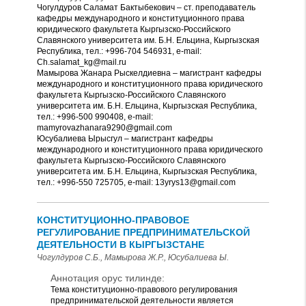
Чогулдуров Саламат Бактыбекович – ст. преподаватель
кафедры международного и конституционного права
юридического факультета Кыргызско-Российского
Славянского университета им. Б.Н. Ельцина, Кыргызская
Республика, тел.: +996-704 546931, е-mail:
Ch.salamat_kg@mail.ru
Мамырова Жанара Рыскелдиевна – магистрант кафедры
международного и конституционного права юридического
факультета Кыргызско-Российского Славянского
университета им. Б.Н. Ельцина, Кыргызская Республика,
тел.: +996-500 990408, e-mail:
mamyrovazhanara9290@gmail.com
Юсубалиева Ырысгул – магистрант кафедры
международного и конституционного права юридического
факультета Кыргызско-Российского Славянского
университета им. Б.Н. Ельцина, Кыргызская Республика,
тел.: +996-550 725705, e-mail: 13yrys13@gmail.com
КОНСТИТУЦИОННО-ПРАВОВОЕ
РЕГУЛИРОВАНИЕ ПРЕДПРИНИМАТЕЛЬСКОЙ
ДЕЯТЕЛЬНОСТИ В КЫРГЫЗСТАНЕ
Чогулдуров С.Б., Мамырова Ж.Р., Юсубалиева Ы.
Аннотация орус тилинде:
Тема конституционно-правового регулирования
предпринимательской деятельности является