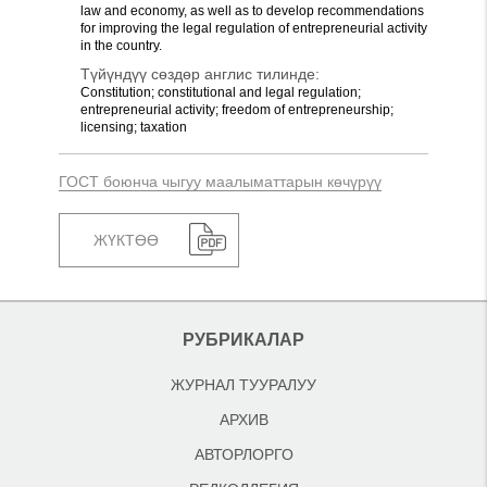
law and economy, as well as to develop recommendations
for improving the legal regulation of entrepreneurial activity
in the country.
Түйүндүү сөздөр англис тилинде:
Constitution; constitutional and legal regulation;
entrepreneurial activity; freedom of entrepreneurship;
licensing; taxation
ГОСТ боюнча чыгуу маалыматтарын көчүрүү
ЖҮКТӨӨ
РУБРИКАЛАР
ЖУРНАЛ ТУУРАЛУУ
АРХИВ
АВТОРЛОРГО