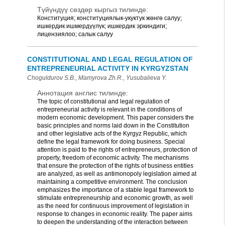
Түйүндүү сөздөр кыргыз тилинде:
Конституция; конституциялык-укуктук жөнгө салуу;
ишкердик ишмердүүлүк; ишкердик эркиндиги;
лицензиялоо; салык салуу
CONSTITUTIONAL AND LEGAL REGULATION OF
ENTREPRENEURIAL ACTIVITY IN KYRGYZSTAN
Choguldurov S.B., Mamyrova Zh.R., Yusubalieva Y.
Аннотация англис тилинде:
The topic of constitutional and legal regulation of
entrepreneurial activity is relevant in the conditions of
modern economic development. This paper considers the
basic principles and norms laid down in the Constitution
and other legislative acts of the Kyrgyz Republic, which
define the legal framework for doing business. Special
attention is paid to the rights of entrepreneurs, protection of
property, freedom of economic activity. The mechanisms
that ensure the protection of the rights of business entities
are analyzed, as well as antimonopoly legislation aimed at
maintaining a competitive environment. The conclusion
emphasizes the importance of a stable legal framework to
stimulate entrepreneurship and economic growth, as well
as the need for continuous improvement of legislation in
response to changes in economic reality. The paper aims
to deepen the understanding of the interaction between