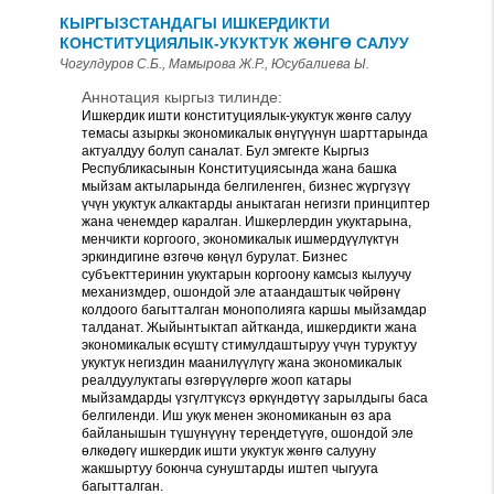
КЫРГЫЗСТАНДАГЫ ИШКЕРДИКТИ
КОНСТИТУЦИЯЛЫК-УКУКТУК ЖӨНГӨ САЛУУ
Чогулдуров С.Б., Мамырова Ж.Р., Юсубалиева Ы.
Аннотация кыргыз тилинде:
Ишкердик ишти конституциялык-укуктук жөнгө салуу
темасы азыркы экономикалык өнүгүүнүн шарттарында
актуалдуу болуп саналат. Бул эмгекте Кыргыз
Республикасынын Конституциясында жана башка
мыйзам актыларында белгиленген, бизнес жүргүзүү
үчүн укуктук алкактарды аныктаган негизги принциптер
жана ченемдер каралган. Ишкерлердин укуктарына,
менчикти коргоого, экономикалык ишмердүүлүктүн
эркиндигине өзгөчө көңүл бурулат. Бизнес
субъекттеринин укуктарын коргоону камсыз кылуучу
механизмдер, ошондой эле атаандаштык чөйрөнү
колдоого багытталган монополияга каршы мыйзамдар
талданат. Жыйынтыктап айтканда, ишкердикти жана
экономикалык өсүштү стимулдаштыруу үчүн туруктуу
укуктук негиздин маанилүүлүгү жана экономикалык
реалдуулуктагы өзгөрүүлөргө жооп катары
мыйзамдарды үзгүлтүксүз өркүндөтүү зарылдыгы баса
белгиленди. Иш укук менен экономиканын өз ара
байланышын түшүнүүнү тереңдетүүгө, ошондой эле
өлкөдөгү ишкердик ишти укуктук жөнгө салууну
жакшыртуу боюнча сунуштарды иштеп чыгууга
багытталган.