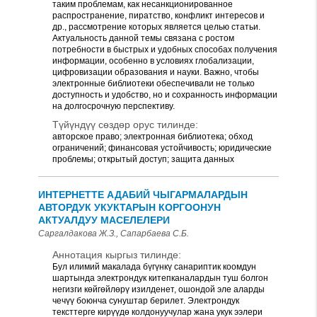
таким проблемам, как несанкционированное
распространение, пиратство, конфликт интересов и
др., рассмотрение которых является целью статьи.
Актуальность данной темы связана с ростом
потребности в быстрых и удобных способах получения
информации, особенно в условиях глобализации,
цифровизации образования и науки. Важно, чтобы
электронные библиотеки обеспечивали не только
доступность и удобство, но и сохранность информации
на долгосрочную перспективу.
Түйүндүү сөздөр орус тилинде:
авторское право; электронная библиотека; обход
ограничений; финансовая устойчивость; юридические
проблемы; открытый доступ; защита данных
ИНТЕРНЕТТЕ АДАБИЙ ЧЫГАРМАЛАРДЫН
АВТОРДУК УКУКТАРЫН КОРГООНУН
АКТУАЛДУУ МАСЕЛЕЛЕРИ
Саргалдакова Ж.З., Сапарбаева С.Б.
Аннотация кыргыз тилинде:
Бул илимий макалада бүгүнкү санариптик коомдун
шартында электрондук китепканалардын туш болгон
негизги көйгөйлөрү изилденет, ошондой эле аларды
чечүү боюнча сунуштар берилет. Электрондук
тексттерге кирүүдө колдонуучулар жана укук ээлери