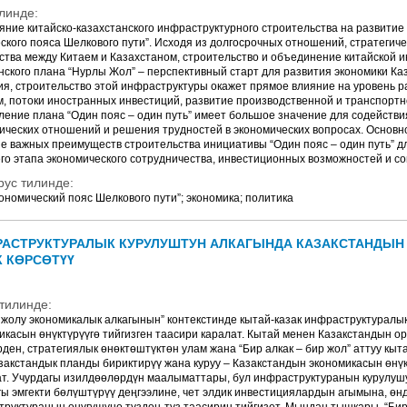
линде:
ние китайско-казахстанского инфраструктурного строительства на развитие 
ского пояса Шелкового пути”. Исходя из долгосрочных отношений, стратегиче
ства между Китаем и Казахстаном, строительство и объединение китайской 
анского плана “Нурлы Жол” ‒ перспективный старт для развития экономики К
ия, строительство этой инфраструктуры окажет прямое влияние на уровень 
м, потоки иностранных инвестиций, развитие производственной и транспорт
ление плана “Один пояс ‒ один путь” имеет большое значение для содействи
ических отношений и решения трудностей в экономических вопросах. Основн
 важных преимуществ строительства инициативы “Один пояс ‒ один путь” дл
го этапа экономического сотрудничества, инвестиционных возможностей и со
рус тилинде:
кономический пояс Шелкового пути”; экономика; политика
РАСТРУКТУРАЛЫК КУРУЛУШТУН АЛКАГЫНДА КАЗАКСТАНДЫ
 КӨРСӨТҮҮ
тилинде:
 жолу экономикалык алкагынын” контекстинде кытай-казак инфраструктуралы
касын өнүктүрүүгө тийгизген таасири каралат. Кытай менен Казакстандын ор
ен, стратегиялык өнөктөштүктөн улам жана “Бир алкак – бир жол” аттуу кыт
азакстандык планды бириктирүү жана куруу – Казакстандын экономикасын өнүк
т. Учурдагы изилдөөлөрдүн маалыматтары, бул инфраструктуранын курулуш
ы эмгекти бөлүштүрүү деңгээлине, чет элдик инвестициялардын агымына, өн