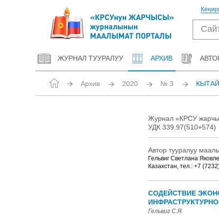
Кеңир
«КРСУнун ЖАРЧЫСЫ»
журналынын
МААЛЫМАТ ПОРТАЛЫ
ЖУРНАЛ ТУУРАЛУУ
АРХИВ
АВТО
Архив
2020
№ 3
КЫТАЙ
Журнал «КРСУ жарчысы
УДК 339.97(510+574)
Автор тууралуу маал
Гельвиг Светлана Яковлев
Казахстан, тел.: +7 (7232
СОДЕЙСТВИЕ ЭКОН
ИНФРАСТРУКТУРНО
Гельвиг С.Я.