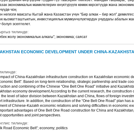
руктуранын өнүгүшүнө түздөн-түз таасирин тийгизет. Мындан тышкары, “Бир
азак экономикалык мамилелерин өнүктүрүүгө көмөк көрсөтүүдө жана экономи
чүүдө чоң
н негизги максаты Кытай жана Казакстан үчүн “Бир алкак – бир жол” демилг
ык кызматташтыктын, инвестициялык мүмкүнчүлүктөрдүн учурдагы абалын жа
у болуп эсептелет.
ыргыз тилинде:
ибек жолу экономикалык алкагы”; экономика; саясат
AKHSTAN ECONOMIC DEVELOPMENT UNDER CHINA-KAZAKHSTA
тилинде:
 impact of China-Kazakhstan infrastructure construction on Kazakhstan economic 
Economic Belt”. Based on long-term relationship, strategic partnership and trade c
uction and combining of the Chinese “One Belt One Road” initiative and Kazakhstan
akhstan economy development.According to the current research, the construction of t
 the level of labor division between Kazakhstan and China, flows of foreign invest
t infrastructure. In addition, the construction of the “One Belt One Road” plan has a
ent of Chinese-Kazakh economic relations and solving difficulties in economic e
ne important advantages of One Belt One Road construction for China and Kazakhstan
 opportunities and joint perspectives.
нглис тилинде:
lk Road Economic Belt”; economy; politics