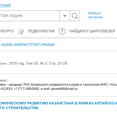
и издөө
РИНЦте
катталган
РЛОРГО
РЕДКОЛЛЕГИЯ
ПАЙДАЛУУ ШИЛТЕМЕЛЕР
-КАЗАК ИНФРАСТРУКТУРАЛЫК...
», 2020 год, Том 20, № 3, Стр. 23-28.
ымат:
на – кандидат PhD Хунаньского университета науки и технологии КНР, г. Уст
) 611933, +7 (777) 9850685, e-mail: gsvetik89@mail.ru
ОМИЧЕСКОМУ РАЗВИТИЮ КАЗАХСТАНА В РАМКАХ КИТАЙСКО-
ГО СТРОИТЕЛЬСТВА