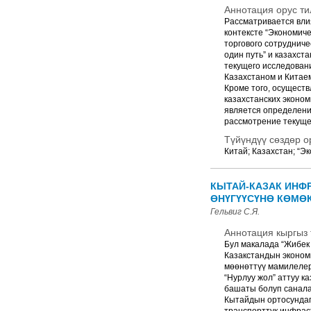
Аннотация орус ти
Рассматривается влия
контексте “Экономиче
торгового сотрудниче
один путь” и казахст
текущего исследован
Казахстаном и Китае
Кроме того, осуществ
казахстанских эконом
является определение
рассмотрение текуще
Түйүндүү сөздөр о
Китай; Казахстан; “Э
КЫТАЙ-КАЗАК ИНФ
ӨНҮГҮҮСҮНӨ КӨМӨК
Гельвиг С.Я.
Аннотация кыргыз 
Бул макалада “Жибек
Казакстандын экономи
мөөнөттүү мамилелерд
“Нурлуу жол” аттуу к
башаты болуп санала
Кытайдын ортосундаг