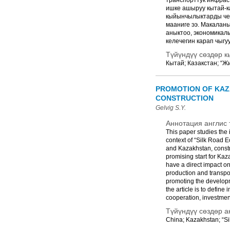
транспорттук инфраст
ишке ашыруу кытай-к
кыйынчылыктарды че
мааниге ээ. Макаланы
аныктоо, экономикал
келечегин карап чыгу
Түйүндүү сөздөр к
Кытай; Казакстан; “Ж
PROMOTION OF KAZ
CONSTRUCTION
Gelvig S.Y.
Аннотация англис 
This paper studies the
context of “Silk Road 
and Kazakhstan, constr
promising start for Kaz
have a direct impact on
production and transpor
promoting the developm
the article is to defi
cooperation, investment
Түйүндүү сөздөр а
China; Kazakhstan; “Si