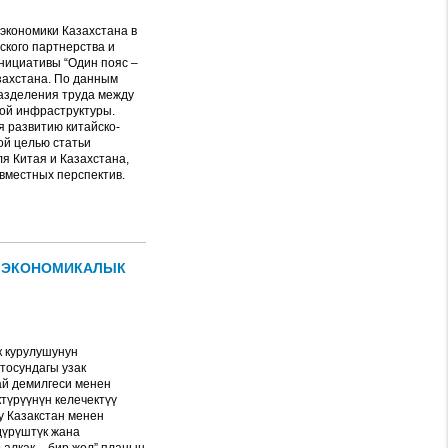
экономики Казахстана в
ского партнерства и
инициативы “Один пояс ‒
азахстана. По данным
разделения труда между
ной инфраструктуры.
я развитию китайско-
ой целью статьи
я Китая и Казахстана,
вместных перспектив.
Н ЭКОНОМИКАЛЫК
к курулушунун
тосундагы узак
ай демилгеси менен
түрүүнүн келечектүү
у Казакстан менен
дүрүштүк жана