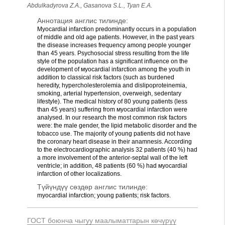
Abdulkadyrova Z.A., Gasanova S.L., Tyan E.A.
Аннотация англис тилинде:
Myocardial infarction predominantly occurs in a population
of middle and old age patients. However, in the past years
the disease increases frequency among реорle younger
than 45 years. Psychosocial stress resulting from the life
style of the population has a significant influence on the
development of мyocardial infarction among the youth in
addition to classical risk factors (such as burdened
heredity, hypercholesterolemia and dislipoproteinemia,
smoking, arterial hypertension, overweigh, sedentary
lifestyle). The medical history of 80 young patients (less
than 45 years) suffering from мyocardial infarction were
analysed. In our research the most common risk factors
were: the male gender, the lipid metabolic disorder and the
tobacco use. The majority of young patients did not have
the coronary heart disease in their anamnesis. According
to the electrocardiographic analysis 32 patients (40 %) had
a more involvement of the anterior-septal wall of the left
ventricle; in addition, 48 patients (60 %) had мyocardial
infarction of other localizations.
Түйүндүү сөздөр англис тилинде:
myocardial infarction; young patients; risk factors.
ГОСТ боюнча чыгуу маалыматтарын көчүрүү