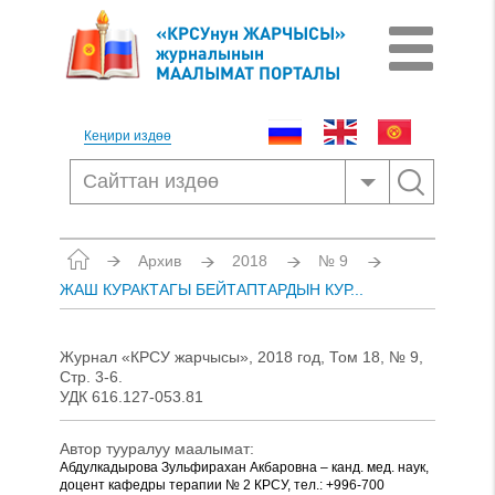
«КРСУнун ЖАРЧЫСЫ»
журналынын
МААЛЫМАТ ПОРТАЛЫ
Кеңири издөө
Архив
2018
№ 9
ЖАШ КУРАКТАГЫ БЕЙТАПТАРДЫН КУР...
Журнал «КРСУ жарчысы», 2018 год, Том 18, № 9,
Стр. 3-6.
УДК 616.127-053.81
Автор тууралуу маалымат:
Абдулкадырова Зульфирахан Акбаровна – канд. мед. наук,
доцент кафедры терапии № 2 КРСУ, тел.: +996-700