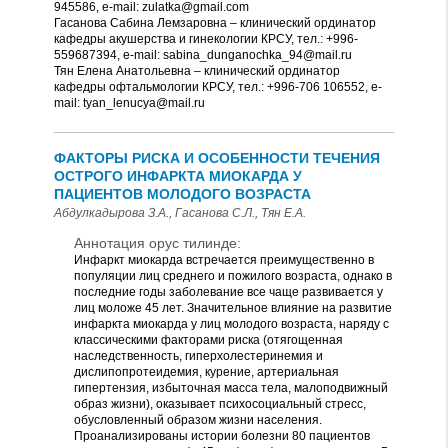
945586, e-mail: zulatka@gmail.com
Гасанова Сабина Лемзаровна – клинический ординатор
кафедры акушерства и гинекологии КРСУ, тел.: +996-
559687394, е-mail: sabina_dunganochka_94@mail.ru
Тян Елена Анатольевна – клинический ординатор
кафедры офтальмологии КРСУ, тел.: +996-706 106552, е-
mail: tyan_lenucya@mail.ru
ФАКТОРЫ РИСКА И ОСОБЕННОСТИ ТЕЧЕНИЯ
ОСТРОГО ИНФАРКТА МИОКАРДА У
ПАЦИЕНТОВ МОЛОДОГО ВОЗРАСТА
Абдулкадырова З.А., Гасанова С.Л., Тян Е.А.
Аннотация орус тилинде:
Инфаркт миокарда встречается преимущественно в
популяции лиц среднего и пожилого возраста, однако в
последние годы заболевание все чаще развивается у
лиц моложе 45 лет. Значительное влияние на развитие
инфаркта миокарда у лиц молодого возраста, наряду с
классическими факторами риска (отягощенная
наследственность, гиперхолестеринемия и
дислипопротеидемия, курение, артериальная
гипертензия, избыточная масса тела, малоподвижный
образ жизни), оказывает психосоциальный стресс,
обусловленный образом жизни населения.
Проанализированы истории болезни 80 пациентов