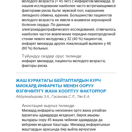
молодого возраста (< 45 лет) с инфарктом миокарда. В
нашем исследовании наиболее часто встречающимися
факторами риска были: мужской пол, нарушение
липидного обмена, курение. Большинство пациентов
молодого возраста не имели в анамнезе коронарной
болезни сердца. По данным
электрокардиографического исследования, отмечалось
наиболее частое вовлечение передне-перегородочной
стенки левого желудочка у 32 (40 %) пациентов,
инфаркт миокарда других локализаций выявлен у 48
(60 %) больных.
Түйүндүү сөздөр орус тилинде:
инфаркт миокарда; пациенты молодого возраста;
факторы риска.
ЖАШ КУРАКТАГЫ БЕЙТАПТАРДЫН КУРЧ
МИОКАРД ИНФАРКТЫ МЕНЕН ООРУУ
ӨЗГӨЧӨЛҮГҮ ЖАНА КООПТУУ ФАКТОРЛОР
Абдулкадырова З.А., Гасанова С.Л., Тян Е.А.
Аннотация кыргыз тилинде:
Миокард инфаркты негизинен орто жана улгайган
курактагы адамдарда кездешет, бирок акыркы
жылдары оору 45 жашка чейинки адамдарда да
көбүрөөк кездеше баштады. Миокард инфарктынын
жаштардын арасында бир кыйла өрчүүсүнө