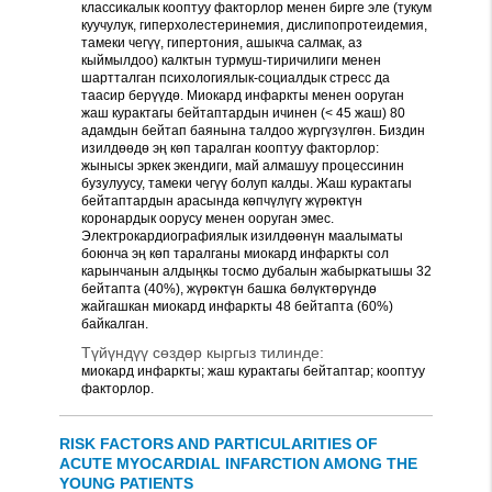
классикалык кооптуу факторлор менен бирге эле (тукум
куучулук, гиперхолестеринемия, дислипопротеидемия,
тамеки чегүү, гипертония, ашыкча салмак, аз
кыймылдоо) калктын турмуш-тиричилиги менен
шартталган психологиялык-социалдык стресс да
таасир берүүдө. Миокард инфаркты менен ооруган
жаш курактагы бейтаптардын ичинен (< 45 жаш) 80
адамдын бейтап баянына талдоо жүргүзүлгөн. Биздин
изилдөөдө эң көп таралган кооптуу факторлор:
жынысы эркек экендиги, май алмашуу процессинин
бузулуусу, тамеки чегүү болуп калды. Жаш курактагы
бейтаптардын арасында көпчүлүгү жүрөктүн
коронардык оорусу менен ооруган эмес.
Электрокардиографиялык изилдөөнүн маалыматы
боюнча эң көп таралганы миокард инфаркты сол
карынчанын алдыңкы тосмо дубалын жабыркатышы 32
бейтапта (40%), жүрөктүн башка бөлүктөрүндө
жайгашкан миокард инфаркты 48 бейтапта (60%)
байкалган.
Түйүндүү сөздөр кыргыз тилинде:
миокард инфаркты; жаш курактагы бейтаптар; кооптуу
факторлор.
RISK FACTORS AND PARTICULARITIES OF
ACUTE MYOCARDIAL INFARCTION AMONG THE
YOUNG PATIENTS