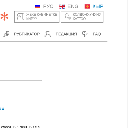
РУС
ENG
КЫР
ЖЕКЕ КАБИНЕТКЕ
КОЛДОНУУЧУНУ
КИРҮҮ
КАТТОО
РУБРИКАТОР
РЕДАКЦИЯ
FAQ
NE
смеси 0.95 Ne/0.05 Xe в