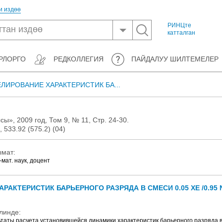
и издөө
РИНЦте
катталган
РЛОРГО
РЕДКОЛЛЕГИЯ
ПАЙДАЛУУ ШИЛТЕМЕЛЕР
ЛИРОВАНИЕ ХАРАКТЕРИСТИК БА...
», 2009 год, Том 9, № 11, Стр. 24-30.
 533.92 (575.2) (04)
ымат:
-мат. наук, доцент
АКТЕРИСТИК БАРЬЕРНОГО РАЗРЯДА В СМЕСИ 0.05 XE /0.95 
линде:
аты расчета установившейся динамики характеристик барьерного разряда в 