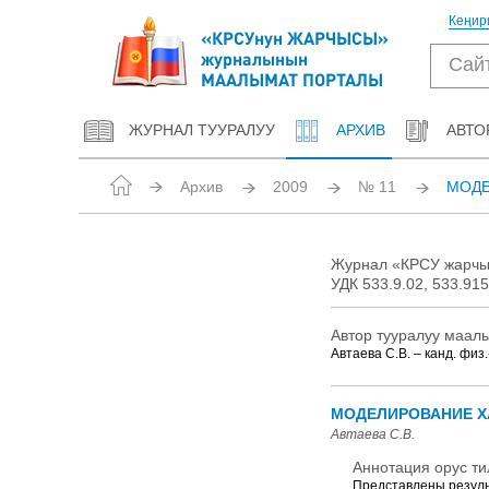
Кеңир
«КРСУнун ЖАРЧЫСЫ»
журналынын
МААЛЫМАТ ПОРТАЛЫ
ЖУРНАЛ ТУУРАЛУУ
АРХИВ
АВТО
Архив
2009
№ 11
МОДЕ
Журнал «КРСУ жарчысы
УДК 533.9.02, 533.915,
Автор тууралуу маал
Автаева С.В. – канд. физ.
МОДЕЛИРОВАНИЕ ХАР
Автаева С.В.
Аннотация орус ти
Представлены результ