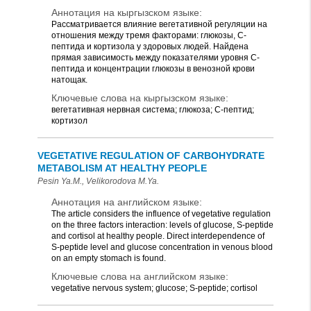
Аннотация на кыргызском языке:
Рассматривается влияние вегетативной регуляции на
отношения между тремя факторами: глюкозы, С-
пептида и кортизола у здоровых людей. Найдена
прямая зависимость между показателями уровня С-
пептида и концентрации глюкозы в венозной крови
натощак.
Ключевые слова на кыргызском языке:
вегетативная нервная система; глюкоза; С-пептид;
кортизол
VEGETATIVE REGULATION OF CARBOHYDRATE
METABOLISM AT HEALTHY PEOPLE
Pesin Ya.M., Velikorodova M.Ya.
Аннотация на английском языке:
The article considers the influence of vegetative regulation
on the three factors interaction: levels of glucose, S-peptide
and cortisol at healthy people. Direct interdependence of
S-peptide level and glucose concentration in venous blood
on an empty stomach is found.
Ключевые слова на английском языке:
vegetative nervous system; glucose; S-peptide; cortisol