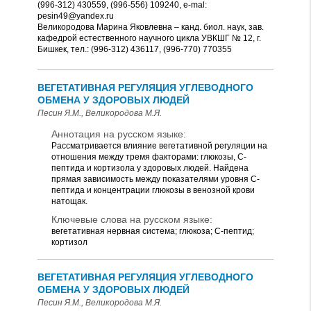
(996-312) 430559, (996-556) 109240, e-mаl:
pesin49@yandex.ru
Великородова Марина Яковлевна – канд. биол. наук, зав.
кафедрой естественного научного цикла УВКШГ № 12, г.
Бишкек, тел.: (996-312) 436117, (996-770) 770355
ВЕГЕТАТИВНАЯ РЕГУЛЯЦИЯ УГЛЕВОДНОГО
ОБМЕНА У ЗДОРОВЫХ ЛЮДЕЙ
Песин Я.М., Великородова М.Я.
Аннотация на русском языке:
Рассматривается влияние вегетативной регуляции на
отношения между тремя факторами: глюкозы, С-
пептида и кортизола у здоровых людей. Найдена
прямая зависимость между показателями уровня С-
пептида и концентрации глюкозы в венозной крови
натощак.
Ключевые слова на русском языке:
вегетативная нервная система; глюкоза; С-пептид;
кортизол
ВЕГЕТАТИВНАЯ РЕГУЛЯЦИЯ УГЛЕВОДНОГО
ОБМЕНА У ЗДОРОВЫХ ЛЮДЕЙ
Песин Я.М., Великородова М.Я.