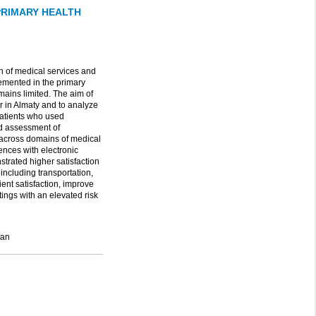
PRIMARY HEALTH
ion of medical services and
emented in the primary
mains limited. The aim of
er in Almaty and to analyze
patients who used
ed assessment of
n across domains of medical
ences with electronic
trated higher satisfaction
including transportation,
ient satisfaction, improve
tings with an elevated risk
tan