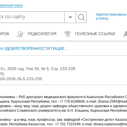
ренный поиск
Зарегистрированы
в РИНЦ
ОРОВ
РЕДКОЛЛЕГИЯ
ПОЛЕЗНЫЕ ССЫЛКИ
А УДОВЛЕТВОРЁННОСТИ ПАЦИЕ...
», 2026 год, Том 26, № 5, Стр. 233-239.
25)
00Х-2026-26-5-233-239
азиевна – PhD докторант медицинского факультета Кыргызско-Российского 
ьцина, Кыргызская Республика, тел.: +7 778 8189606, e-mail: Zhanar.2584@mail
ровна – канд. мед. наук, доцент кафедры общественного здоровья и здраво
ссийского Славянского университета им. Б.Н. Ельцина, Кыргызская Республика
овна – д-р мед. наук, профессор, зав. кафедрой «Сестринское дело» Казахс
аби, Республика Казахстан, тел.: +7 701 7101549, e-mail: dinara.ospanova@mai