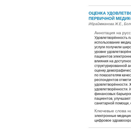
ОЦЕНКА УДОВЛЕТВ
ПЕРВИЧНОЙ МЕДИК
Ибраймжанова Ж.Е., Болб
Аннотация на русс
Удовлетворённость п
использование медиц
услуги получили шир
уровне удовлетворён
пациентов электронн
влияния на доступно
структурированной а
оценку демографичес
по показателям качес
респондентов отмети
удовлетворённости. 
удовлетворённости. 
финансовых барьеров
пациентов, улучшают
санитарной помощи, 
Ключевые слова на
электронные медицин
цифровое здравоохра