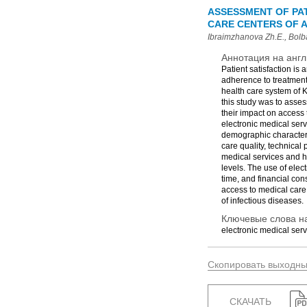
ASSESSMENT OF PAT
CARE CENTERS OF 
Ibraimzhanova Zh.E., Bolb
Аннотация на англ
Patient satisfaction is 
adherence to treatment
health care system of K
this study was to asses
their impact on access
electronic medical ser
demographic characteris
care quality, technical
medical services and h
levels. The use of elec
time, and financial cons
access to medical care,
of infectious diseases.
Ключевые слова на
electronic medical serv
Скопировать выходн
СКАЧАТЬ