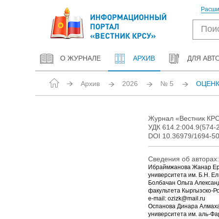
Расши
ИНФОРМАЦИОННЫЙ
ПОРТАЛ
«ВЕСТНИК КРСУ»
О ЖУРНАЛЕ
АРХИВ
ДЛЯ АВТ
Архив
2026
№ 5
ОЦЕНК
Журнал «Вестник КРСУ
УДК 614.2:004.9(574-
DOI 10.36979/1694-5
Сведения об авторах:
Ибраймжанова Жанар Ерг
университета им. Б.Н. Ел
Болбачан Ольга Александ
факультета Кыргызско-Ро
e-mail: ozizk@mail.ru
Оспанова Динара Алмахан
университета им. аль-Фар