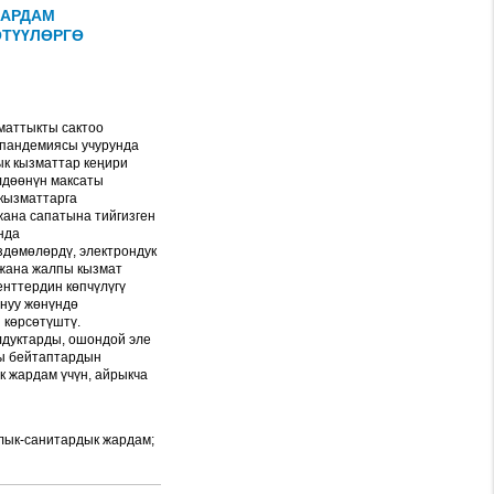
ЖАРДАМ
ӨТҮҮЛӨРГӨ
маттыкты сактоо
 пандемиясы учурунда
к кызматтар кеңири
лдөөнүн максаты
кызматтарга
жана сапатына тийгизген
нда
здөмөлөрдү, электрондук
 жана жалпы кызмат
енттердин көпчүлүгү
ануу жөнүндө
 көрсөтүштү.
лдуктарды, ошондой эле
ры бейтаптардын
к жардам үчүн, айрыкча
лык-санитардык жардам;