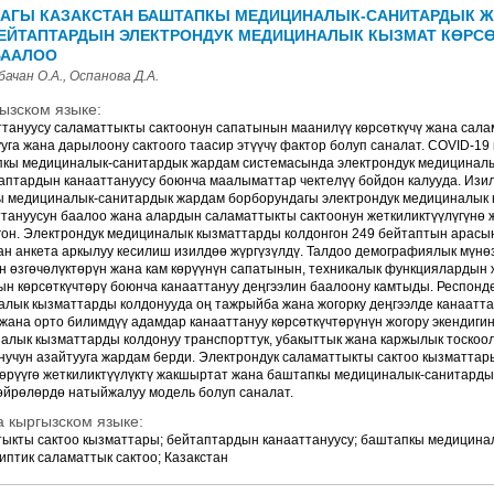
АГЫ КАЗАКСТАН БАШТАПКЫ МЕДИЦИНАЛЫК-САНИТАРДЫК 
ЕЙТАПТАРДЫН ЭЛЕКТРОНДУК МЕДИЦИНАЛЫК КЫЗМАТ КӨРС
БААЛОО
ачан О.А., Оспанова Д.А.
ызском языке:
тануусу саламаттыкты сактоонун сапатынын маанилүү көрсөткүчү жана сала
уга жана дарылоону сактоого таасир этүүчү фактор болуп саналат. COVID-19
кы медициналык-санитардык жардам системасында электрондук медициналы
аптардын канааттануусу боюнча маалыматтар чектелүү бойдон калууда. Изи
 медициналык-санитардык жардам борборундагы электрондук медициналык 
тануусун баалоо жана алардын саламаттыкты сактоонун жеткиликтүүлүгүнө 
гон. Электрондук медициналык кызматтарды колдонгон 249 бейтаптын арасы
н анкета аркылуу кесилиш изилдөө жүргүзүлдү. Талдоо демографиялык мүнө
н өзгөчөлүктөрүн жана кам көрүүнүн сапатынын, техникалык функциялардын
ын көрсөткүчтөрү боюнча канааттануу деңгээлин баалоону камтыды. Респонд
алык кызматтарды колдонууда оң тажрыйба жана жогорку деңгээлде канаатт
ана орто билимдүү адамдар канааттануу көрсөткүчтөрүнүн жогору экендигин
алык кызматтарды колдонуу транспорттук, убакыттык жана каржылык тоскоо
унучун азайтууга жардам берди. Электрондук саламаттыкты сактоо кызматта
 көрүүгө жеткиликтүүлүктү жакшыртат жана баштапкы медициналык-санитарды
чөйрөлөрдө натыйжалуу модель болуп саналат.
 кыргызском языке:
тыкты сактоо кызматтары; бейтаптардын канааттануусу; баштапкы медицина
птик саламаттык сактоо; Казакстан