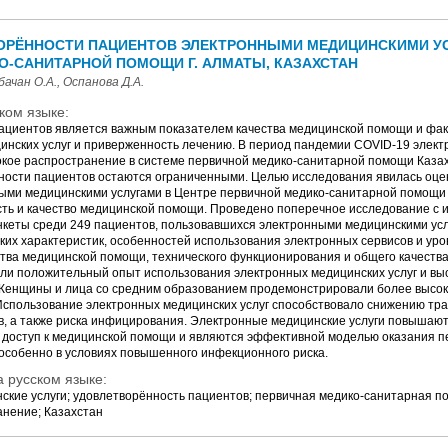
ОРЁННОСТИ ПАЦИЕНТОВ ЭЛЕКТРОННЫМИ МЕДИЦИНСКИМИ УС
О-САНИТАРНОЙ ПОМОЩИ Г. АЛМАТЫ, КАЗАХСТАН
ачан О.А., Оспанова Д.А.
ком языке:
ациентов является важным показателем качества медицинской помощи и фа
инских услуг и приверженность лечению. В период пандемии COVID-19 элек
окое распространение в системе первичной медико-санитарной помощи Казах
ности пациентов остаются ограниченными. Целью исследования явилась оце
ыми медицинскими услугами в Центре первичной медико-санитарной помощи г
сть и качество медицинской помощи. Проведено поперечное исследование с 
нкеты среди 249 пациентов, пользовавшихся электронными медицинскими усл
ких характеристик, особенностей использования электронных сервисов и ур
тва медицинской помощи, технического функционирования и общего качества
ли положительный опыт использования электронных медицинских услуг и вы
Женщины и лица со средним образованием продемонстрировали более высок
Использование электронных медицинских услуг способствовало снижению тр
, а также риска инфицирования. Электронные медицинские услуги повышают
 доступ к медицинской помощи и являются эффективной моделью оказания п
особенно в условиях повышенного инфекционного риска.
 русском языке:
ские услуги; удовлетворённость пациентов; первичная медико-санитарная п
нение; Казахстан