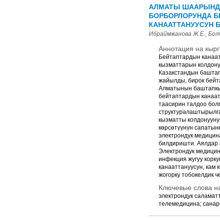
АЛМАТЫ ШААРЫНД
БОРБОРЛОРУНДА Б
КАНААТТАНУУСУН 
Ибраймжанова Ж.Е., Болб
Аннотация на кырг
Бейтаптардын канаат
кызматтарын колдону
Казакстандын баштап
жайылды, бирок бейт
Алматынын баштапкы
бейтаптардын канаат
таасирин талдоо бол
структуралаштырылга
кызматты колдонууну
көрсөтүүнүн сапатын
электрондук медицин
билдиришти. Аялдар ж
Электрондук медицин
инфекция жугуу корк
канааттануусун, кам
жогорку тобокелдик 
Ключевые слова на
электрондук саламат
телемедицина; санари