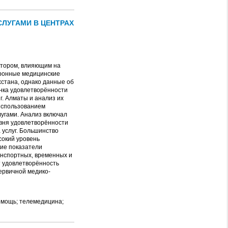
ЛУГАМИ В ЦЕНТРАХ
ктором, влияющим на
тронные медицинские
стана, однако данные об
нка удовлетворённости
. Алматы и анализ их
использованием
угами. Анализ включал
овня удовлетворённости
 услуг. Большинство
сокий уровень
ие показатели
анспортных, временных и
 удовлетворённость
ервичной медико-
омощь; телемедицина;