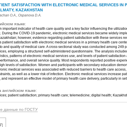
IENT SATISFACTION WITH ELECTRONIC MEDICAL SERVICES IN 
ALMATY, KAZAKHSTAN
achan O.A., Ospanova D.A.
ийском языке:
an important indicator of health care quality and a key factor influencing the utilizat
. During the COVID-19 pandemic, electronic medical services became widely impl
azakhstan; however, evidence regarding patient satisfaction with these services re
s patient satisfaction with electronic medical services in a primary health care cent
 to and quality of medical care. A cross-sectional study was conducted among 249 
vices, employing a structured self-administered questionnaire. The analysis includ
tics, patterns of electronic medical services use, and levels of patient satisfactio
 performance, and overall service quality. Most respondents reported positive experi
igh levels of satisfaction. Women and participants with secondary education demons
tronic medical services was associated with reduced barriers to health care access, 
traints, as well as a lower risk of infection. Electronic medical services increase pat
 and represent an effective model of primary health care delivery, particularly in set
 английском языке:
ices; patient satisfaction; primary health care; telemedicine; digital health; Kazakhs
ые данные по ГОСТУ