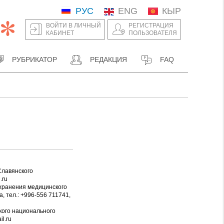
РУС
ENG
КЫР
ВОЙТИ В ЛИЧНЫЙ
РЕГИСТРАЦИЯ
КАБИНЕТ
ПОЛЬЗОВАТЕЛЯ
РУБРИКАТОР
РЕДАКЦИЯ
FAQ
Славянского
.ru
охранения медицинского
, тел.: +996-556 711741,
кого национального
l.ru