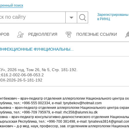
ренный поиск
Зарегистрированы
в РИНЦ
ОРОВ
РЕДКОЛЛЕГИЯ
ПОЛЕЗНЫЕ ССЫЛКИ
НФЕКЦИОННЫЕ ФУНКЦИОНАЛЬНЫ...
», 2026 год, Том 26, № 5, Стр. 181-192.
:616.2-002-06-08-053.2
00Х-2026-26-5-181-192
нтбекович – врач-педиатр отделения аллергологии Национального центра о
ублика, тел.: +996-555 002334, е-mail: tynybekov@hotmail.com
ыевна – врач-педиатр отделения аллергологии Национального центра охран
ублика, тел.: +996-709 795979, e-mail: rhc358@alumni.ku.dk
овна – врач-педиатр консультативно-диагностического отделения Националь
ыргызская Республика, тел.: +996-700 381498, e-mail: tynalieva3814@gmail.co
нович – д-р мед. наук, профессор, зав. отделением аллергологии Национал