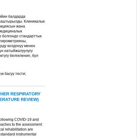
ийин балдарда
лаштырылды. Клиникалык
нкциясын жана
медициналык
 болгондо стандарттык
спирометрияны,
рду колдонуу менен
үн натыйжалуулугу
тугу белгиленип, бул
к басуу тести;
THER RESPIRATORY
TERATURE REVIEW)
n following COVID-19 and
pproaches to the assessment
al rehabilitation are
n standard instrumental