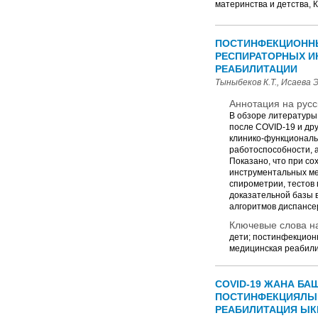
материнства и детства, К
ПОСТИНФЕКЦИОННЫ
РЕСПИРАТОРНЫХ И
РЕАБИЛИТАЦИИ
Тыныбеков К.Т., Исаева Э
Аннотация на русс
В обзоре литературы
после COVID-19 и др
клинико-функциональ
работоспособности, 
Показано, что при с
инструментальных ме
спирометрии, тестов
доказательной базы 
алгоритмов диспансе
Ключевые слова на
дети; постинфекцион
медицинская реабили
COVID-19 ЖАНА Б
ПОСТИНФЕКЦИЯЛЫК
РЕАБИЛИТАЦИЯ ЫК