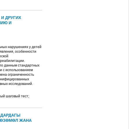
И ДРУГИХ
НИЮ И
ных нарушениях у детей
явления, особенности
еской
 реабилитации.
 по данным стандартных
и с использованием
чена ограниченность
 унифицированных
вных исследований.
ый шаговый тест;
ЛДАРДАГЫ
КӨЗӨМӨЛ ЖАНА