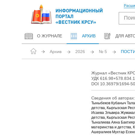
Расши
ИНФОРМАЦИОННЫЙ
ПОРТАЛ
«ВЕСТНИК КРСУ»
О ЖУРНАЛЕ
АРХИВ
ДЛЯ АВТ
Архив
2026
№ 5
ПОСТИ
Журнал «Вестник КРСУ
УДК 616.98+578.834.1
DOI 10.36979/1694-5
Сведения об авторах:
Тыныбеков Кубаныч Тала
детства, Кыргызская Респ
Исаева Эльвира Жумакал
детства, Кыргызская Респ
Тыналиева Аяна Бактияр
материнства и детства, К
Ашералиев Мухтар Есенжа