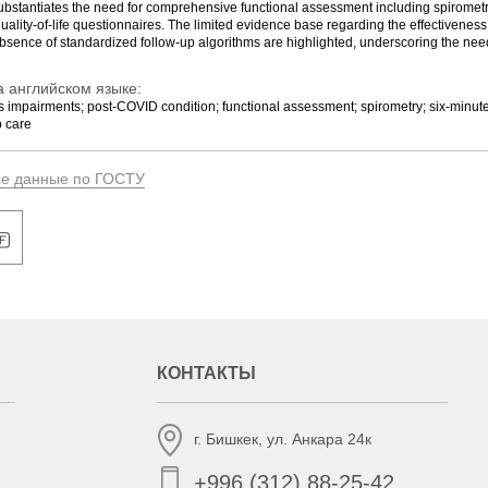
substantiates the need for comprehensive functional assessment including spirometr
quality-of-life questionnaires. The limited evidence base regarding the effectiveness 
bsence of standardized follow-up algorithms are highlighted, underscoring the need
 английском языке:
us impairments; post-COVID condition; functional assessment; spirometry; six-minute
p care
ые данные по ГОСТУ
КОНТАКТЫ
г. Бишкек, ул. Анкара 24к
+996 (312) 88-25-42