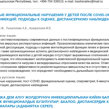
ыргызская Республика, тел.: +996-704 336510, e-mail: masheraliev@mail.ru
Е ФУНКЦИОНАЛЬНЫЕ НАРУШЕНИЯ У ДЕТЕЙ ПОСЛЕ COVID-19 
НФЕКЦИЙ: ПОДХОДЫ К ОЦЕНКЕ, ДИСПАНСЕРНОМУ НАБЛЮДЕ
.Ж., Тыналиева А.Б., Ашералиев М.Е.
ком языке:
 систематизированы современные данные о постинфекционных функциональ
угих вирусных респираторных инфекций. Проанализированы клинические про
ной диссоциации, подходы к оценке вентиляционной функции легких и физич
а также организационные аспекты диспансерного наблюдения и медицинской
охраняющихся жалобах у детей нередко отсутствуют выраженные отклонения
тодов, что обосновывает необходимость комплексной функциональной оценк
 переносимости нагрузки и валидированных опросников качества жизни. Отме
в отношении эффективности реабилитационных вмешательств и отсутствие
рного сопровождения, что определяет необходимость дальнейших проспекти
 русском языке:
ные нарушения; пост-COVID; функциональная оценка; спирометрия; 6-минутн
тация; диспансерное наблюдение
АШКА ДЕМ АЛУУ ЖОЛДОРУНУН ИНФЕКЦИЯЛАРЫНАН КИЙИН БА
 ФУНКЦИОНАЛДЫК БУЗУЛУУЛАР: БААЛОО, ДИСПАНСЕРДИК 
МАЛАРЫ (АДАБИЯТКА СЕРЕП)