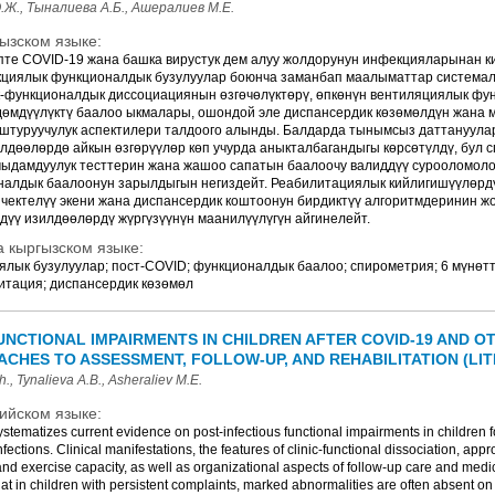
.Ж., Тыналиева А.Б., Ашералиев М.Е.
ызском языке:
пте COVID-19 жана башка вирустук дем алуу жолдорунун инфекцияларынан к
кциялык функционалдык бузулуулар боюнча заманбап маалыматтар система
к-функционалдык диссоциациянын өзгөчөлүктөрү, өпкөнүн вентиляциялык фу
өмдүүлүктү баалоо ыкмалары, ошондой эле диспансердик көзөмөлдүн жана 
туруучулук аспектилери талдоого алынды. Балдарда тынымсыз даттануулар
лдөөлөрдө айкын өзгөрүүлөр көп учурда аныкталбагандыгы көрсөтүлдү, бул 
чыдамдуулук тесттерин жана жашоо сапатын баалоочу валиддүү сурооломоло
налдык баалоонун зарылдыгын негиздейт. Реабилитациялык кийлигишүүлөрд
чектелүү экени жана диспансердик коштоонун бирдиктүү алгоритмдеринин жок
дүү изилдөөлөрдү жүргүзүүнүн маанилүүлүгүн айгинелейт.
 кыргызском языке:
лык бузулуулар; пост-COVID; функционалдык баалоо; спирометрия; 6 мүнөттү
тация; диспансердик көзөмөл
UNCTIONAL IMPAIRMENTS IN CHILDREN AFTER COVID-19 AND O
ACHES TO ASSESSMENT, FOLLOW-UP, AND REHABILITATION (LI
., Tynalieva A.B., Asheraliev M.E.
ийском языке:
systematizes current evidence on post-infectious functional impairments in childre
infections. Clinical manifestations, the features of clinic-functional dissociation, a
nd exercise capacity, as well as organizational aspects of follow-up care and medic
hat in children with persistent complaints, marked abnormalities are often absent o