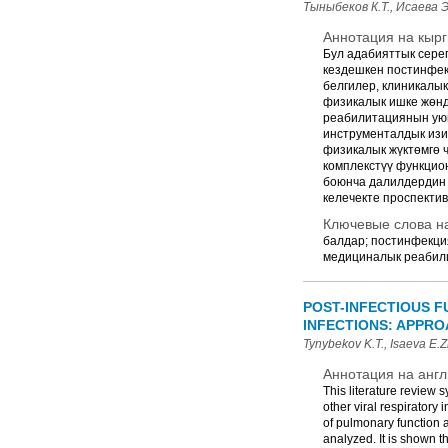
Тыныбеков К.Т., Исаева Э
Аннотация на кырг
Бул адабияттык сере
кездешкен постинфе
белгилер, клиникалы
физикалык ишке жөнд
реабилитациянын уюш
инструменталдык изи
физикалык жүктөмгө 
комплекстүү функцио
боюнча далилдердин 
келечекте проспектив
Ключевые слова на
балдар; постинфекция
медициналык реабили
POST-INFECTIOUS F
INFECTIONS: APPRO
Tynybekov K.T., Isaeva E.Zh
Аннотация на англ
This literature review 
other viral respiratory 
of pulmonary function a
analyzed. It is shown t