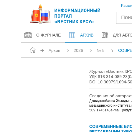
Расши
ИНФОРМАЦИОННЫЙ
ПОРТАЛ
«ВЕСТНИК КРСУ»
О ЖУРНАЛЕ
АРХИВ
ДЛЯ АВТ
Архив
2026
№ 5
СОВРЕ
Журнал «Вестник КРСУ
УДК 616.314-089.23(0
DOI 10.36979/1694-50
Сведения об авторах:
Джолдошбаева Жылдыз Ал
медицинского института 
509 174514, e-mail: jyldyz
СОВРЕМЕННЫЕ БИО
РЕСТАВРАЦИИ ЗУБО