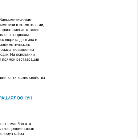
 биомиметическим
иметики в стоматологии,
арактеристик, а также
делено вопросам
сколорита дентина и
биомиметического
ериала, повышении
одик. На основании
и прямой реставрации
ция; оптические свойства
ВРАЦИЯЛООНУН
ган заманбап ата
ика концепциясынын
өлөрүн кайра