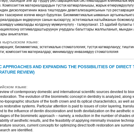
ктөрү, ошондой эле ар түрдүү реставрациялык системалардын клиникалык мү
н. Композиттик материалдардын түстүк катмарланышы, жарык өткөрүмдүүлүгү 
ндин дисколоритинин жана тиштердин девитализациясынын түз реставраци
ен таасирине өзгөчө көңүл бурулган. Биомиметикалык ыкманын артыкчылыкта
риалдардын өңдөрүнүн санын кыскартуу, эстетикалык натыйжанын божомолд
зивдүү ыкмаларды колдонуу мүмкүнчүлүгү - талкууланат. 15 адабий булакты
рациялоону оптималдаштыруунун учурдагы багыттары жалпыланып, мындан 
тары аныкталган.
 кыргызском языке:
аврация; биомиметика; эстетикалык стоматология; түстүк катмарлануу; тишти
ти; композиттик материалдар; минималдуу инвазивдүү стоматология
 APPROACHES AND EXPANDING THE POSSIBILITIES OF DIRECT
RATURE REVIEW)
ийском языке:
 review of contemporary domestic and international scientific sources devoted to bi
restoration. The evolution of the biomimetic concept in dentistry is analyzed, along w
topographic structure of the tooth crown and its optical characteristics, as well as 
us restorative systems. Particular attention is paid to issues of color layering, transl
d to the influence of dentin discoloration and tooth devitalization on the aesthetic 
tages of the biomimetic approach – namely, a reduction in the number of shades of 
bility of aesthetic results, and the feasibility of applying minimally invasive techn
iterature sources, current concepts for optimizing direct tooth restoration are summ
esearch are identified.