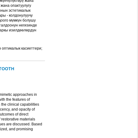
мкүнчүлүктөрү жана
жана опактуулугу
янын эстетикалык
ры - колдонулуучу
оого мүмкүн болушу
 талдоонун негизинде
аркы изилдөөлөрдүн
н оптикалык касиеттери;
 TOOTH
omimetic approaches in
ith the features of
the clinical capabilities
ucency, and opacity of
outcomes of direct
restorative materials
iques are discussed. Based
arized, and promising