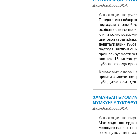
Джолдошбаева Ж.А.
Аннотация на русс
Представлен обзор с
подходам в прямой к
особенности воспроиз
клинические возможн
цветовой стратифика
девитализации зубов
подхода, заключающи
прогнозируемости эс
анализа 15 литерату
зубов и сформулиров
Ключевые слова на
прямая композитная р
зуба; дисколорит де
ЗАМАНБАП БИОМИМ
МҮМКҮНЧҮЛҮКТӨРҮН
Джолдошбаева Ж.А.
Аннотация на кырг
Макалада тиштерди т
мекендик жана чет ө
эволюциясы, тиш таа