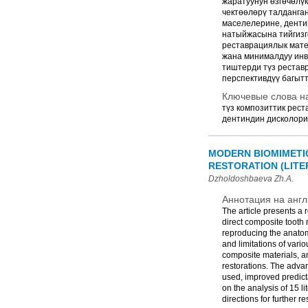
жаратуунун өзгөчөлү
чектөөлөрү талданга
маселелерине, денти
натыйжасына тийгизг
реставрациялык мате
жана минималдуу инва
тиштерди түз рестав
перспективдүү багыт
Ключевые слова на
түз композиттик рест
дентиндин дисколори
MODERN BIOMIMETIC
RESTORATION (LITE
Dzholdoshbaeva Zh.A.
Аннотация на англ
The article presents a
direct composite tooth 
reproducing the anatomo-
and limitations of vario
composite materials, an
restorations. The advan
used, improved predicta
on the analysis of 15 l
directions for further r