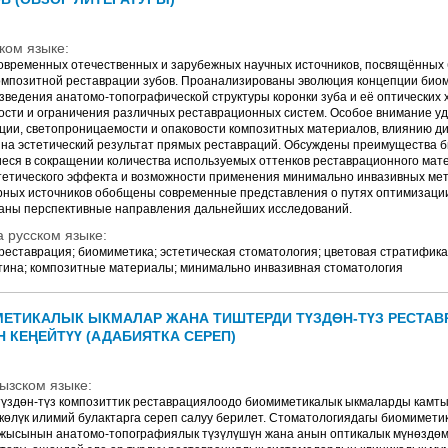
ком языке:
овременных отечественных и зарубежных научных источников, посвящённых
омпозитной реставрации зубов. Проанализированы эволюция концепции биом
ведения анатомо-топографической структуры коронки зуба и её оптических х
ости и ограничения различных реставрационных систем. Особое внимание у
ции, светопроницаемости и опаковости композитных материалов, влиянию ди
 на эстетический результат прямых реставраций. Обсуждены преимущества 
еся в сокращении количества используемых оттенков реставрационного мат
тетического эффекта и возможности применения минимально инвазивных мет
рных источников обобщены современные представления о путях оптимизаци
аны перспективные направления дальнейших исследований.
 русском языке:
еставрация; биомиметика; эстетическая стоматология; цветовая стратифика
нтина; композитные материалы; минимально инвазивная стоматология
ЕТИКАЛЫК ЫКМАЛАР ЖАНА ТИШТЕРДИ ТҮЗДӨН-ТҮЗ РЕСТА
 КЕҢЕЙТҮҮ (АДАБИЯТКА СЕРЕП)
ызском языке:
үздөн-түз композиттик реставрациялоодо биомиметикалык ыкмаларды камты
лкөлүк илимий булактарга сереп салуу берилет. Стоматологиядагы биомимет
жысынын анатомо-топографиялык түзүлүшүн жана анын оптикалык мүнөздөм