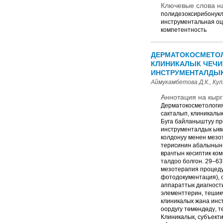
Ключевые слова на
полидезоксирибонукле
инструментальная оц
компетентность
ДЕРМАТОКОСМЕТОЛ
КЛИНИКАЛЫК ЧЕЧИ
ИНСТРУМЕНТАЛДЫ
Аймукамбетова Д.К., Кул
Аннотация на кырг
Дерматокосметология
сакталып, клиникалы
Буга байланыштуу пр
инструменталдык ыкм
колдонуу менен мезо
терисинин абалынын 
врачтын кесиптик ко
талдоо болгон. 29–63
мезотерапия процедур
фотодокументация), 
аппараттык диагност
элементтерин, тешик
клиникалык жана инс
оордугу төмөндөдү, 
Клиникалык, субъект