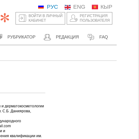
РУС
ENG
КЫР
ВОЙТИ В ЛИЧНЫЙ
РЕГИСТРАЦИЯ
КАБИНЕТ
ПОЛЬЗОВАТЕЛЯ
РУБРИКАТОР
РЕДАКЦИЯ
FAQ
и и дерматокосметологии
 С.Б. Даниярова,
дународного
il.com
и и
шения квалификации им.