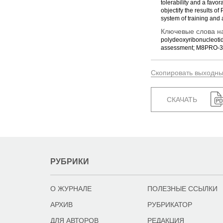
tolerability and a favor
objectify the results o
system of training and
Ключевые слова на
polydeoxyribonucleotid
assessment; M8PRO-3D 
Скопировать выходн
СКАЧАТЬ
РУБРИКИ
О ЖУРНАЛЕ
ПОЛЕЗНЫЕ ССЫЛКИ
АРХИВ
РУБРИКАТОР
ДЛЯ АВТОРОВ
РЕДАКЦИЯ