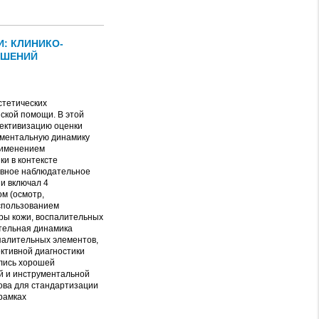
: КЛИНИКО-
ЕШЕНИЙ
стетических
ской помощи. В этой
ективизацию оценки
ументальную динамику
применением
и в контексте
ивное наблюдательное
ии включал 4
м (осмотр,
использованием
ры кожи, воспалительных
ительная динамика
палительных элементов,
ктивной диагностики
ались хорошей
й и инструментальной
ова для стандартизации
рамках