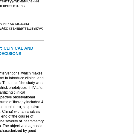
етенттүүлүк мамиленин
н негиз катары
 клиникалык жана
GAIS; стандартташтыруу;
 CLINICAL AND
DECISIONS
c interventions, which makes
tant to introduce clinical and
s. The aim of the study was
trick phototypes III–IV after
rdizing clinical
spective observational
ourse of therapy included 4
cumentation), subjective
 China) with an analysis
e end of the course of
the severity of inflammatory
. The objective diagnostic
 characterized by good