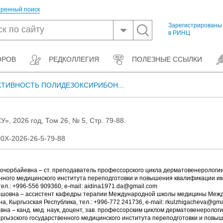
ренный поиск
Зарегистрированы
в РИНЦ
ОРОВ
РЕДКОЛЛЕГИЯ
ПОЛЕЗНЫЕ ССЫЛКИ
ТИВНОСТЬ ПОЛИДЕЗОКСИРИБОН...
», 2026 год, Том 26, № 5, Стр. 79-88.
0Х-2026-26-5-79-88
очорбайевна – ст. преподаватель профессорского цикла дерматовенерологи
нного медицинского института переподготовки и повышения квалификации им.
ел.: +996-556 909360, e-mail: aidina1971.da@gmail.com
ишовна – ассистент кафедры терапии Международной школы медицины Меж
, Кыргызская Республика, тел.: +996-772 241736, e-mail: rkulzhigacheva@gma
на – канд. мед. наук, доцент, зав. профессорским циклом дерматовенерологи
ргызского государственного медицинского института переподготовки и повы