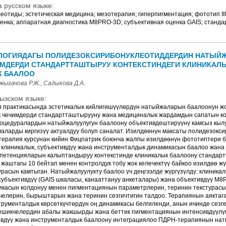
 русском языке:
отиды; эстетическая медицина; мезотерапия; гиперпигментация; фототип III–
енка; аппаратная диагностика M8PRO-3D; субъективная оценка GAIS; станда
ОГИЯДАГЫ ПОЛИДЕЗОКСИРИБОНУКЛЕОТИДДЕРДИН НАТЫЙЖ
МДЕРДИ СТАНДАРТТАШТЫРУУ КОНТЕКСТИНДЕГИ КЛИНИКАЛ
К БААЛОО
жыгачова Р.Ж., Садыкова Д.А.
ызском языке:
 практикасында эстетикалык кийлигишүүлөрдүн натыйжаларын баалоонун жо
к чечимдерди стандартташтырууну жана медициналык жардамдын сапатын к
оцедуралардын натыйжалуулугун баалоону объективдештирүүнү камсыз кылу
аларды киргизүү актуалдуу болуп саналат. Изилдөөнүн максаты полидезокс
терапия курсунан кийин Фицпатрик боюнча жалпы изилдөөнүн фототиптери б
клиникалык, субъективдүү жана инструменталдык динамикасын баалоо жана
мпетенцияларын калыптандыруу контекстинде клиникалык баалоону стандарт
 жаштагы 10 бейтап менен контролдук тобу жок келечектүү байкоо изилдөө жүр
асын камтыган. Натыйжалуулукту баалоо үч деңгээлде жүргүзүлдү: клиникалы
субъективдүү (GAIS шкаласы, канааттануу анкеталары) жана объективдүү M
икасын колдонуу менен пигментациянын параметрлерин, теринин текстурасын
челерин, бырыштарын жана теринин сезгичтигин талдоо. Терапиянын аяктага
трументалдык көрсөткүчтөрдүн оң динамикасы белгиленди, анын ичинде сезг
тешикчелердин абалы жакшырды жана беттик пигментациянын интенсивдүүлүг
ивдүү жана инструменталдык баалоону интеграциялоо ПДРН-терапиянын на