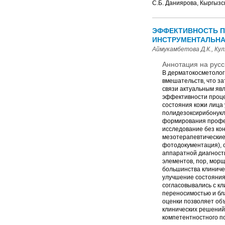
С.Б. Даниярова, Кыргызск
ЭФФЕКТИВНОСТЬ П
ИНСТРУМЕНТАЛЬНА
Аймукамбетова Д.К., Кул
Аннотация на русс
В дерматокосметологи
вмешательств, что з
связи актуальным яв
эффективности проце
состояния кожи лица 
полидезоксирибонукл
формирования профес
исследование без кон
мезотерапевтические
фотодокументация), 
аппаратной диагност
элементов, пор, мор
большинства клиниче
улучшение состояния
согласовывались с к
переносимостью и бл
оценки позволяет об
клинических решений
компетентностного п