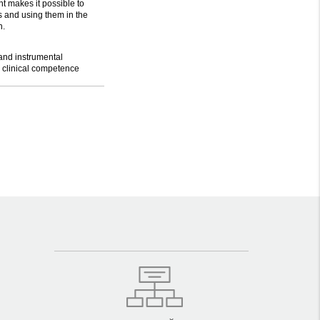
nt makes it possible to
s and using them in the
h.
 and instrumental
 clinical competence