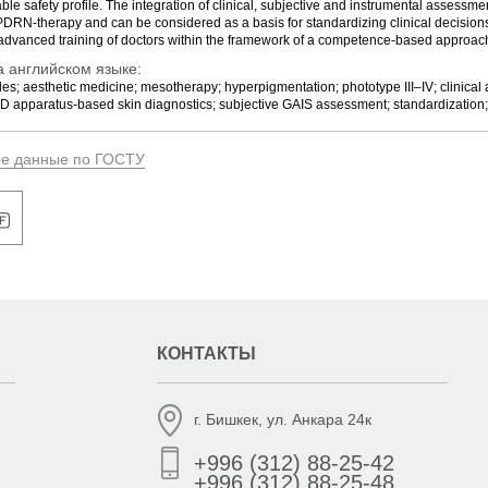
able safety profile. The integration of clinical, subjective and instrumental assessme
f PDRN-therapy and can be considered as a basis for standardizing clinical decision
 advanced training of doctors within the framework of a competence-based approac
 английском языке:
es; aesthetic medicine; mesotherapy; hyperpigmentation; phototype III–IV; clinical
apparatus-based skin diagnostics; subjective GAIS assessment; standardization;
ые данные по ГОСТУ
КОНТАКТЫ
г. Бишкек, ул. Анкара 24к
+996 (312) 88-25-42
+996 (312) 88-25-48