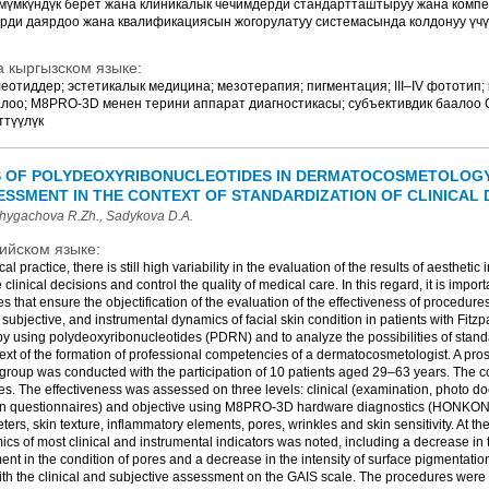
мүмкүндүк берет жана клиникалык чечимдерди стандартташтыруу жана комп
рди даярдоо жана квалификациясын жогорулатуу системасында колдонуу үчү
 кыргызском языке:
отиддер; эстетикалык медицина; мезотерапия; пигментация; III–IV фототип;
лоо; M8PRO-3D менен терини аппарат диагностикасы; субъективдик баалоо 
ттүүлүк
S OF POLYDEOXYRIBONUCLEOTIDES IN DERMATOCOSMETOLOGY:
SSMENT IN THE CONTEXT OF STANDARDIZATION OF CLINICAL 
hygachova R.Zh., Sadykova D.A.
ийском языке:
 practice, there is still high variability in the evaluation of the results of aestheti
ze clinical decisions and control the quality of medical care. In this regard, it is impor
 that ensure the objectification of the evaluation of the effectiveness of procedure
, subjective, and instrumental dynamics of facial skin condition in patients with Fitzpa
y using polydeoxyribonucleotides (PDRN) and to analyze the possibilities of standa
ext of the formation of professional competencies of a dermatocosmetologist. A pro
 group was conducted with the participation of 10 patients aged 29–63 years. The c
. The effectiveness was assessed on three levels: clinical (examination, photo do
ion questionnaires) and objective using M8PRO-3D hardware diagnostics (HONKON,
ers, skin texture, inflammatory elements, pores, wrinkles and skin sensitivity. At th
ics of most clinical and instrumental indicators was noted, including a decrease in 
t in the condition of pores and a decrease in the intensity of surface pigmentation
ith the clinical and subjective assessment on the GAIS scale. The procedures were