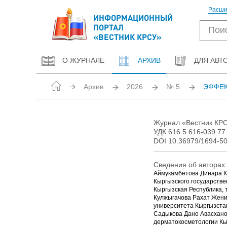
Расши
ИНФОРМАЦИОННЫЙ
ПОРТАЛ
«ВЕСТНИК КРСУ»
О ЖУРНАЛЕ
АРХИВ
ДЛЯ АВТ
Архив
2026
№ 5
ЭФФЕК
Журнал «Вестник КРСУ
УДК 616.5:616-039.77
DOI 10.36979/1694-50
Сведения об авторах:
Аймукамбетова Динара К
Кыргызского государстве
Кыргызская Республика, т
Кулжыгачова Рахат Жен
университета Кыргызстана
Садыкова Дано Авасханов
дерматокосметологии Кы