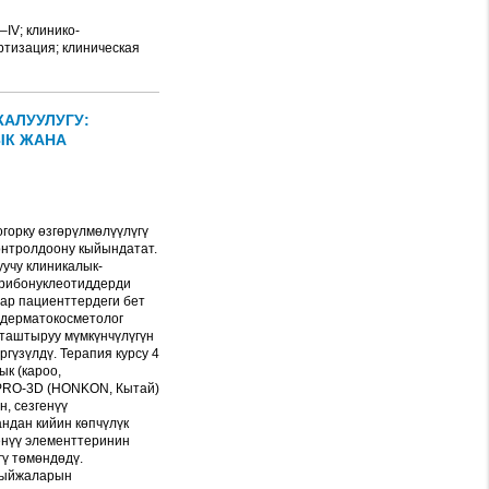
IV; клинико-
ртизация; клиническая
АЛУУЛУГУ:
ЫК ЖАНА
горку өзгөрүлмөлүүлүгү
онтролдоону кыйындатат.
учу клиникалык-
ирибонуклеотиддерди
ар пациенттердеги бет
 дерматокосметолог
таштыруу мүмкүнчүлүгүн
гүзүлдү. Терапия курсу 4
к (кароо,
8PRO-3D (HONKON, Кытай)
, сезгенүү
ндан кийин көпчүлүк
енүү элементтеринин
ү төмөндөдү.
тыйжаларын