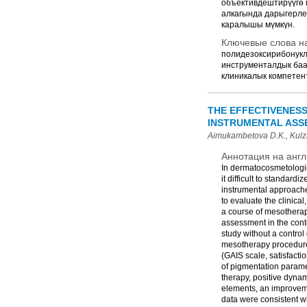
объективдештирүүгө 
алкагында дарыгерле
каралышы мүмкүн.
Ключевые слова на
полидезоксирибонукле
инструменталдык баа
клиникалык компетен
THE EFFECTIVENES
INSTRUMENTAL ASSE
Aimukambetova D.K., Kulz
Аннотация на англ
In dermatocosmetological
it difficult to standardi
instrumental approaches
to evaluate the clinical
a course of mesotherap
assessment in the cont
study without a control
mesotherapy procedures
(GAIS scale, satisfact
of pigmentation paramet
therapy, positive dynam
elements, an improvemen
data were consistent w