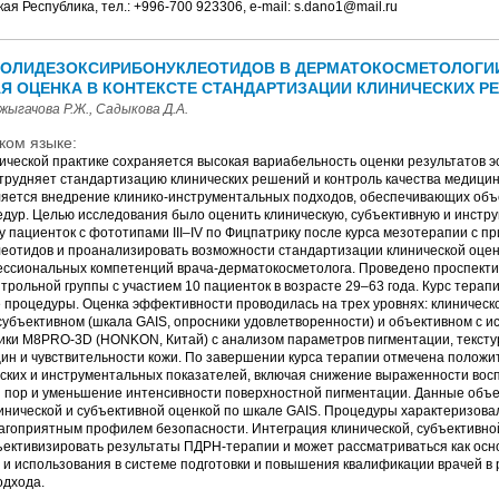
ая Республика, тел.: +996-700 923306, e-mail: s.dano1@mail.ru
ОЛИДЕЗОКСИРИБОНУКЛЕОТИДОВ В ДЕРМАТОКОСМЕТОЛОГИИ
Я ОЦЕНКА В КОНТЕКСТЕ СТАНДАРТИЗАЦИИ КЛИНИЧЕСКИХ Р
жыгачова Р.Ж., Садыкова Д.А.
ком языке:
ческой практике сохраняется высокая вариабельность оценки результатов э
атрудняет стандартизацию клинических решений и контроль качества медицин
ляется внедрение клинико-инструментальных подходов, обеспечивающих объ
дур. Целью исследования было оценить клиническую, субъективную и инстр
у пациенток с фототипами III–IV по Фицпатрику после курса мезотерапии с 
еотидов и проанализировать возможности стандартизации клинической оценк
сиональных компетенций врача-дерматокосметолога. Проведено проспект
трольной группы с участием 10 пациенток в возрасте 29–63 года. Курс терап
 процедуры. Оценка эффективности проводилась на трех уровнях: клиническо
субъективном (шкала GAIS, опросники удовлетворенности) и объективном с 
ики M8PRO-3D (HONKON, Китай) с анализом параметров пигментации, тексту
щин и чувствительности кожи. По завершении курса терапии отмечена полож
ских и инструментальных показателей, включая снижение выраженности вос
 пор и уменьшение интенсивности поверхностной пигментации. Данные объе
линической и субъективной оценкой по шкале GAIS. Процедуры характеризов
агоприятным профилем безопасности. Интеграция клинической, субъективно
ъективизировать результаты ПДРН-терапии и может рассматриваться как осн
 и использования в системе подготовки и повышения квалификации врачей в 
одхода.