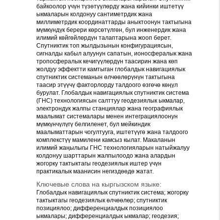
байкоолор үчүн түзөтүүлөрдү жана кийинки иштетүү
ыкмаларын колдонуу сантиметрдик жана
миллиметрдик координаттарды аныктоонун тактыгына
мүмкүндүк берери көрсөтүлгөн, бул инженердик жана
илимий көйгөйлөрдүн талаптарына жооп берет.
Спутниктик топ жылдызынын конфигурациясын,
сигналды кабыл алуунун сапатын, ионосфералык жана
тропосфералык кечигүүлөрдүн таасирин жана көп
жолдуу эффектти камтыган глобалдык навигациялык
спутниктик системанын өлчөөлөрүнүн тактыгына
таасир этүүчү факторлорду талдоого өзгөчө көңүл
бурулат. Глобалдык навигациялык спутниктик система
(ГНС) технологиясын салттуу геодезиялык ыкмалар,
электрондук жалпы станциялар жана географиялык
маалымат системалары менен интеграциялоонун
мүмкүнчүлүгү белгиленет, бул мейкиндик
маалыматтарын чогултууга, иштетүүгө жана талдоого
комплекстүү мамилени камсыз кылат. Макаланын
илимий жаңылыгы ГНС технологияларын натыйжалуу
колдонуу шарттарын жалпылоодо жана алардын
жогорку тактыктагы геодезиялык иштер үчүн
практикалык маанисин негиздөөдө жатат.
Ключевые слова на кыргызском языке:
Глобалдык навигациялык спутниктик система; жогорку
тактыктагы геодезиялык өлчөөлөр; спутниктик
позициялоо; дифференциалдык позициялоо
ыкмалары; дифференциалдык ыкмалар; геодезия;