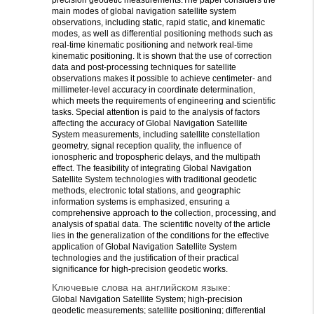
precision geodetic measurements.The paper considers the
main modes of global navigation satellite system
observations, including static, rapid static, and kinematic
modes, as well as differential positioning methods such as
real-time kinematic positioning and network real-time
kinematic positioning. It is shown that the use of correction
data and post-processing techniques for satellite
observations makes it possible to achieve centimeter- and
millimeter-level accuracy in coordinate determination,
which meets the requirements of engineering and scientific
tasks. Special attention is paid to the analysis of factors
affecting the accuracy of Global Navigation Satellite
System measurements, including satellite constellation
geometry, signal reception quality, the influence of
ionospheric and tropospheric delays, and the multipath
effect. The feasibility of integrating Global Navigation
Satellite System technologies with traditional geodetic
methods, electronic total stations, and geographic
information systems is emphasized, ensuring a
comprehensive approach to the collection, processing, and
analysis of spatial data. The scientific novelty of the article
lies in the generalization of the conditions for the effective
application of Global Navigation Satellite System
technologies and the justification of their practical
significance for high-precision geodetic works.
Ключевые слова на английском языке:
Global Navigation Satellite System; high-precision
geodetic measurements; satellite positioning; differential