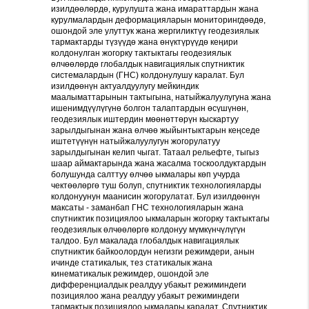
изилдөөлөрдө, курулушта жана имараттардын жана
курулмалардын деформацияларын мониторингдөөдө,
ошондой эле улуттук жана жергиликтүү геодезиялык
тармактарды түзүүдө жана өнүктүрүүдө кеңири
колдонулган жогорку тактыктагы геодезиялык
өлчөөлөрдө глобалдык навигациялык спутниктик
системалардын (ГНС) колдонулушу каралат. Бул
изилдөөнүн актуалдуулугу мейкиндик
маалыматтарынын тактыгына, натыйжалуулугуна жана
ишенимдүүлүгүнө болгон талаптардын өсүшүнөн,
геодезиялык иштердин мөөнөттөрүн кыскартуу
зарылдыгынан жана өлчөө жыйынтыктарын кеңседе
иштетүүнүн натыйжалуулугун жогорулатуу
зарылдыгынан келип чыгат. Татаал рельефте, тыгыз
шаар аймактарында жана жасалма тоскоолдуктардын
болушунда салттуу өлчөө ыкмалары көп учурда
чектөөлөргө туш болуп, спутниктик технологияларды
колдонуунун маанисин жогорулатат. Бул изилдөөнүн
максаты - заманбап ГНС технологияларын жана
спутниктик позициялоо ыкмаларын жогорку тактыктагы
геодезиялык өлчөөлөргө колдонуу мүмкүнчүлүгүн
талдоо. Бул макалада глобалдык навигациялык
спутниктик байкоолордун негизги режимдери, анын
ичинде статикалык, тез статикалык жана
кинематикалык режимдер, ошондой эле
дифференциалдык реалдуу убакыт режиминдеги
позициялоо жана реалдуу убакыт режиминдеги
тармактык позициялоо ыкмалары каралат. Спутниктик