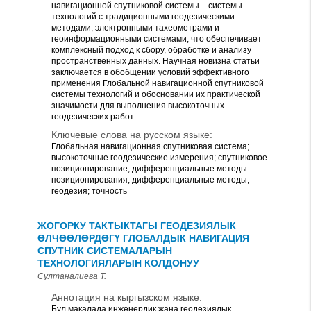
навигационной спутниковой системы – системы
технологий с традиционными геодезическими
методами, электронными тахеометрами и
геоинформационными системами, что обеспечивает
комплексный подход к сбору, обработке и анализу
пространственных данных. Научная новизна статьи
заключается в обобщении условий эффективного
применения Глобальной навигационной спутниковой
системы технологий и обосновании их практической
значимости для выполнения высокоточных
геодезических работ.
Ключевые слова на русском языке:
Глобальная навигационная спутниковая система;
высокоточные геодезические измерения; спутниковое
позиционирование; дифференциальные методы
позиционирования; дифференциальные методы;
геодезия; точность
ЖОГОРКУ ТАКТЫКТАГЫ ГЕОДЕЗИЯЛЫК
ӨЛЧӨӨЛӨРДӨГҮ ГЛОБАЛДЫК НАВИГАЦИЯ
СПУТНИК СИСТЕМАЛАРЫН
ТЕХНОЛОГИЯЛАРЫН КОЛДОНУУ
Султаналиева Т.
Аннотация на кыргызском языке:
Бул макалада инженердик жана геодезиялык