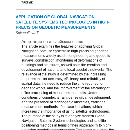
тактык
APPLICATION OF GLOBAL NAVIGATION
SATELLITE SYSTEMS TECHNOLOGIES IN HIGH-
PRECISION GEODETIC MEASUREMENTS
Sultanalieva T.
Аннотация на английском языке:
The article examines the features of applying Global
Navigation Satellite Systems in high-precision geodetic
measurements widely used in engineering and geodetic
surveys, construction, monitoring of deformations of
buildings and structures, as well as in the creation and
development of national and local geodetic networks. The
relevance of the study is determined by the increasing
requirements for accuracy, efficiency, and reliability of
spatial data, the need to reduce the time required for
geodetic works, and the improvement of the efficiency of
office processing of measurement results. Under
conditions of complex terrain, dense urban development,
and the presence of technogenic obstacles, traditional
measurement methods often face limitations, which
increases the importance of using satellite technologies.
The purpose of the study is to analyze modern Global
Navigation Satellite System technologies and satellite
positioning methods in terms of their applicability to high-