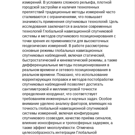
измерений. В условиях сложного рельефа, плотной
городской застройки и наличия техногенных
препятствий традиционные методы измерений часто
сталкиваются с ограничениями, что повышает
значимость применения спутниковых технологий. Цель
исследования заключается в анализе современных
технологий Глобальной навигационной спутниковой
системы и методов спутникового позиционирования с
точки зрения их применимости для высокоточных
геодезических измерений. В работе рассмотрены
основные режимы глобальных навигационных
спутниковых наблюдений, включая статический,
быстростатический и кинематический режимы, а также
дифференциальные методы позиционирования в
реальном времени и сетевого позиционирования в
реальном времени. Показано, что использование
корректирующих поправок и методов постобработки
спутниковых наблюдений позволяет достигать
сантиметровой и миллиметровой точности
определения координат, что соответствует
требованиям инженерных и научных задач. Особое
внимание уделено анализу факторов, влияющих на
точность глобальной навигационной спутниковой
системы измерений, включая конфигурацию
спутникового созвездия, качество приёма сигналов,
влияние ионосферных и тропосферных задержек, а
также эффект многолучёвости. Отмечена
целесообразность интеграции Глобальной