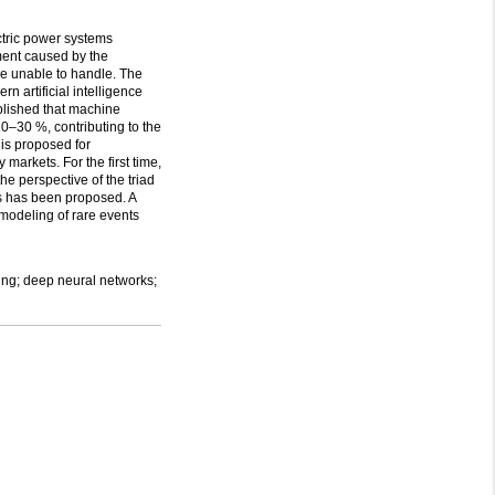
ctric power systems
ement caused by the
re unable to handle. The
n artificial intelligence
ablished that machine
0–30 %, contributing to the
 is proposed for
markets. For the first time,
e perspective of the triad
ons has been proposed. A
 modeling of rare events
ning; deep neural networks;