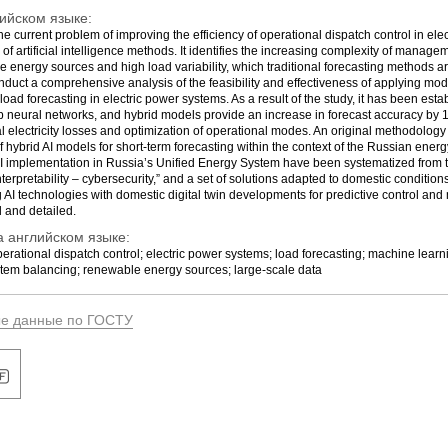
ийском языке:
 current problem of improving the efficiency of operational dispatch control in ele
 of artificial intelligence methods. It identifies the increasing complexity of manag
e energy sources and high load variability, which traditional forecasting methods a
onduct a comprehensive analysis of the feasibility and effectiveness of applying moder
load forecasting in electric power systems. As a result of the study, it has been est
 neural networks, and hybrid models provide an increase in forecast accuracy by 1
 electricity losses and optimization of operational modes. An original methodology
 hybrid AI models for short-term forecasting within the context of the Russian energy 
AI implementation in Russia’s Unified Energy System have been systematized from th
nterpretability – cybersecurity,” and a set of solutions adapted to domestic conditi
 AI technologies with domestic digital twin developments for predictive control and
 and detailed.
 английском языке:
; operational dispatch control; electric power systems; load forecasting; machine lear
ystem balancing; renewable energy sources; large-scale data
ые данные по ГОСТУ