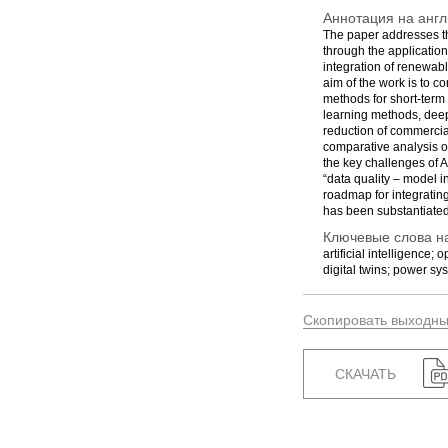
Аннотация на англ
The paper addresses the
through the application
integration of renewabl
aim of the work is to c
methods for short-term 
learning methods, deep
reduction of commercial
comparative analysis of
the key challenges of 
“data quality – model i
roadmap for integrating
has been substantiated
Ключевые слова на
artificial intelligence
digital twins; power s
Скопировать выходн
СКАЧАТЬ