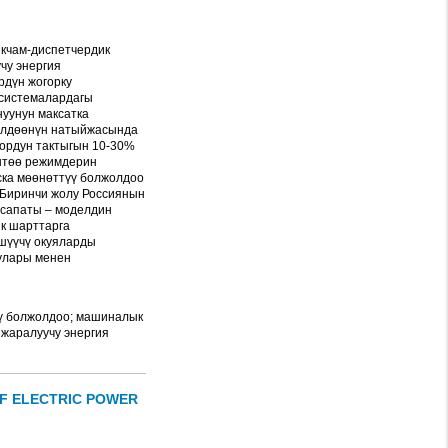
ыкчам-диспетчердик
чу энергия
рдүн жогорку
 системалардагы
уунун максатка
зилдөөнүн натыйжасында
ордун тактыгын 10-30%
иштөө режимдерин
ска мөөнөттүү болжолдоо
 Биринчи жолу Россиянын
 сапаты – моделдин
к шарттарга
шүүчү окуяларды
улары менен
дү болжолдоо; машиналык
 жаралуучу энергия
OF ELECTRIC POWER