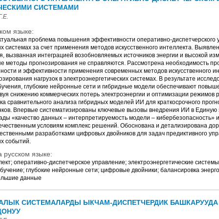
ЧЕСКИМИ СИСТЕМАМИ
.Е.
ком языке:
туальная проблема повышения эффективности оперативно-диспетчерского 
их системах за счет применения методов искусственного интеллекта. Выявл
, вызванная интеграцией возобновляемых источников энергии и высокой изм
е методы прогнозирования не справляются. Рассмотрена необходимость пр
ности и эффективности применения современных методов искусственного ин
озирования нагрузок в электроэнергетических системах. В результате исслед
учения, глубокие нейронные сети и гибридные модели обеспечивают повыше
твуя снижению коммерческих потерь электроэнергии и оптимизации режимов
ка сравнительного анализа гибридных моделей ИИ для краткосрочного прогн
нков. Впервые систематизированы ключевые вызовы внедрения ИИ в Единую 
иады «качество данных – интерпретируемость модели – кибербезопасность» 
ечественным условиям комплекс решений. Обоснована и детализирована дор
чественными разработками цифровых двойников для задач предиктивного упр
х событий.
 русском языке:
лект; оперативно-диспетчерское управление; электроэнергетические системы
обучение; глубокие нейронные сети; цифровые двойники; балансировка энерг
большие данные
КАЛЫК СИСТЕМАЛАРДЫ ЫКЧАМ-ДИСПЕТЧЕРДИК БАШКАРУУД
ДОНУУ