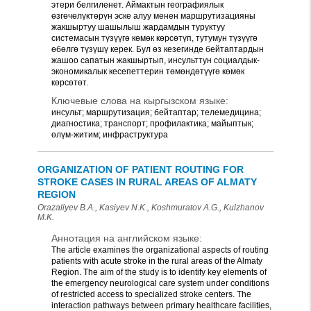
этери белгиленет. Аймактын географиялык
өзгөчөлүктөрүн эске алуу менен маршрутизацияны
жакшыртуу шашылыш жардамдын туруктуу
системасын түзүүгө көмөк көрсөтүп, тутумун түзүүгө
өбөлгө түзүшү керек. Бул өз кезегинде бейтаптардын
жашоо сапатын жакшыртып, инсульттун социалдык-
экономикалык кесепеттерин төмөндөтүүгө көмөк
көрсөтөт.
Ключевые слова на кыргызском языке:
инсульт; маршрутизация; бейтаптар; телемедицина;
диагностика; транспорт; профилактика; майыптык;
өлүм-житим; инфраструктура
ORGANIZATION OF PATIENT ROUTING FOR
STROKE CASES IN RURAL AREAS OF ALMATY
REGION
Orazaliyev B.A., Kasiyev N.K., Koshmuratov A.G., Kulzhanov
M.K.
Аннотация на английском языке:
The article examines the organizational aspects of routing
patients with acute stroke in the rural areas of the Almaty
Region. The aim of the study is to identify key elements of
the emergency neurological care system under conditions
of restricted access to specialized stroke centers. The
interaction pathways between primary healthcare facilities,