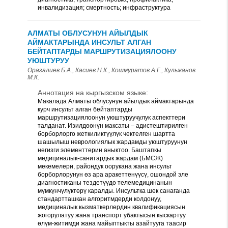
инвалидизация; смертность; инфраструктура
АЛМАТЫ ОБЛУСУНУН АЙЫЛДЫК
АЙМАКТАРЫНДА ИНСУЛЬТ АЛГАН
БЕЙТАПТАРДЫ МАРШРУТИЗАЦИЯЛООНУ
УЮШТУРУУ
Оразалиев Б.А., Касиев Н.К., Кошмуратов А.Г., Кульжанов
М.К.
Аннотация на кыргызском языке:
Макалада Алматы облусунун айылдык аймактарында
курч инсульт алган бейтаптарды
маршрутизациялоонун уюштуруучулук аспекттери
талданат. Изилдөөнүн максаты – адистештирилген
борборлорго жеткиликтүүлүк чектелген шартта
шашылыш неврологиялык жардамды уюштуруунун
негизги элементтерин аныктоо. Баштапкы
медициналык-санитардык жардам (БМСЖ)
мекемелери, райондук оорукана жана инсульт
борборлорунун өз ара аракеттенүүсү, ошондой эле
диагностиканы тездетүүдө телемедицинанын
мүмкүнчүлүктөрү каралды. Инсультка шек санаганда
стандартташкан алгоритмдерди колдонуу,
медициналык кызматкерлердин квалификациясын
жогорулатуу жана транспорт убактысын кыскартуу
өлүм-житимди жана майыптыкты азайтууга таасир