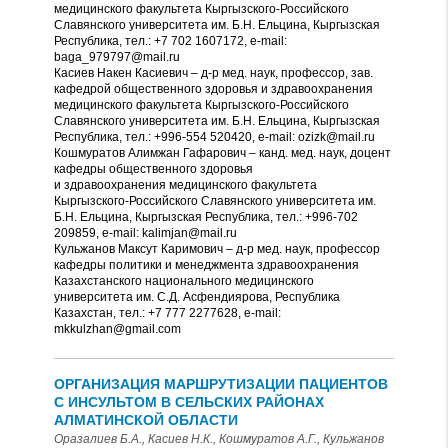
медицинского факультета Кыргызского-Российского
Славянского университета им. Б.Н. Ельцина, Кыргызская
Республика, тел.: +7 702 1607172, e-mail:
baga_979797@mail.ru
Касиев Накен Касиевич – д-р мед. наук, профессор, зав.
кафедрой общественного здоровья и здравоохранения
медицинского факультета Кыргызского-Российского
Славянского университета им. Б.Н. Ельцина, Кыргызская
Республика, тел.: +996-554 520420, e-mail: ozizk@mail.ru
Кошмуратов Алимжан Гафарович – канд. мед. наук, доцент
кафедры общественного здоровья
и здравоохранения медицинского факультета
Кыргызского-Российского Славянского университета им.
Б.Н. Ельцина, Кыргызская Республика, тел.: +996-702
209859, e-mail: kalimjan@mail.ru
Кульжанов Максут Каримович – д-р мед. наук, профессор
кафедры политики и менеджмента здравоохранения
Казахстанского национального медицинского
университета им. С.Д. Асфендиярова, Республика
Казахстан, тел.: +7 777 2277628, e-mail:
mkkulzhan@gmail.com
ОРГАНИЗАЦИЯ МАРШРУТИЗАЦИИ ПАЦИЕНТОВ
С ИНСУЛЬТОМ В СЕЛЬСКИХ РАЙОНАХ
АЛМАТИНСКОЙ ОБЛАСТИ
Оразалиев Б.А., Касиев Н.К., Кошмуратов А.Г., Кульжанов