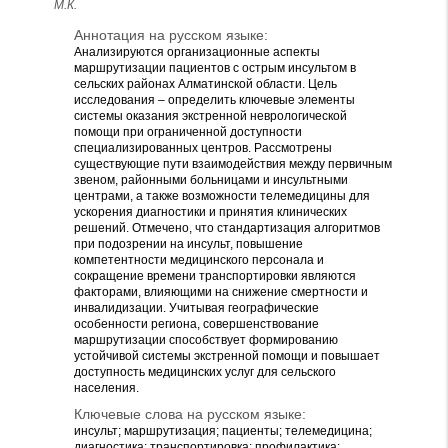
М.К.
Аннотация на русском языке:
Анализируются организационные аспекты
маршрутизации пациентов с острым инсультом в
сельских районах Алматинской области. Цель
исследования – определить ключевые элементы
системы оказания экстренной неврологической
помощи при ограниченной доступности
специализированных центров. Рассмотрены
существующие пути взаимодействия между первичным
звеном, районными больницами и инсультными
центрами, а также возможности телемедицины для
ускорения диагностики и принятия клинических
решений. Отмечено, что стандартизация алгоритмов
при подозрении на инсульт, повышение
компетентности медицинского персонала и
сокращение времени транспортировки являются
факторами, влияющими на снижение смертности и
инвалидизации. Учитывая географические
особенности региона, совершенствование
маршрутизации способствует формированию
устойчивой системы экстренной помощи и повышает
доступность медицинских услуг для сельского
населения.
Ключевые слова на русском языке:
инсульт; маршрутизация; пациенты; телемедицина;
диагностика; транспортировка; профилактика;