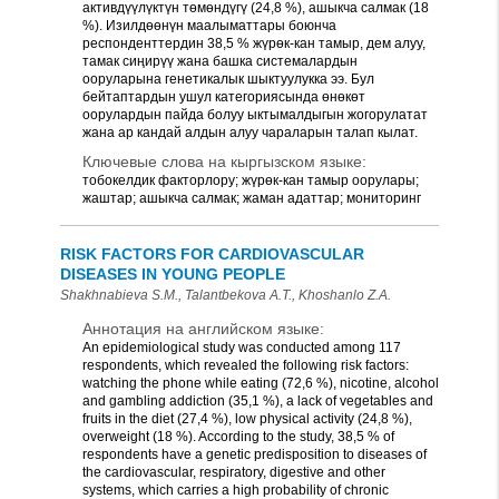
активдүүлүктүн төмөндүгү (24,8 %), ашыкча салмак (18
%). Изилдөөнүн маалыматтары боюнча
респонденттердин 38,5 % жүрөк-кан тамыр, дем алуу,
тамак сиңирүү жана башка системалардын
ооруларына генетикалык шыктуулукка ээ. Бул
бейтаптардын ушул категориясында өнөкөт
оорулардын пайда болуу ыктымалдыгын жогорулатат
жана ар кандай алдын алуу чараларын талап кылат.
Ключевые слова на кыргызском языке:
тобокелдик факторлору; жүрөк-кан тамыр оорулары;
жаштар; ашыкча салмак; жаман адаттар; мониторинг
RISK FACTORS FOR CARDIOVASCULAR
DISEASES IN YOUNG PEOPLE
Shakhnabieva S.M., Talantbekova A.T., Khoshanlo Z.A.
Аннотация на английском языке:
An epidemiological study was conducted among 117
respondents, which revealed the following risk factors:
watching the phone while eating (72,6 %), nicotine, alcohol
and gambling addiction (35,1 %), a lack of vegetables and
fruits in the diet (27,4 %), low physical activity (24,8 %),
overweight (18 %). According to the study, 38,5 % of
respondents have a genetic predisposition to diseases of
the cardiovascular, respiratory, digestive and other
systems, which carries a high probability of chronic