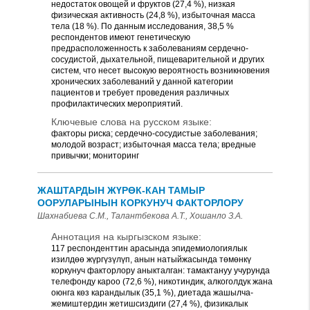
недостаток овощей и фруктов (27,4 %), низкая
физическая активность (24,8 %), избыточная масса
тела (18 %). По данным исследования, 38,5 %
респондентов имеют генетическую
предрасположенность к заболеваниям сердечно-
сосудистой, дыхательной, пищеварительной и других
систем, что несет высокую вероятность возникновения
хронических заболеваний у данной категории
пациентов и требует проведения различных
профилактических мероприятий.
Ключевые слова на русском языке:
факторы риска; сердечно-сосудистые заболевания;
молодой возраст; избыточная масса тела; вредные
привычки; мониторинг
ЖАШТАРДЫН ЖҮРӨК-КАН ТАМЫР
ООРУЛАРЫНЫН КОРКУНУЧ ФАКТОРЛОРУ
Шахнабиева С.М., Талантбекова А.Т., Хошанло З.А.
Аннотация на кыргызском языке:
117 респонденттин арасында эпидемиологиялык
изилдөө жүргүзүлүп, анын натыйжасында төмөнкү
коркунуч факторлору аныкталган: тамактануу учурунда
телефонду кароо (72,6 %), никотиндик, алкоголдук жана
оюнга көз карандылык (35,1 %), диетада жашылча-
жемиштердин жетишсиздиги (27,4 %), физикалык