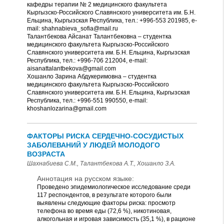
кафедры терапии № 2 медицинского факультета
Кыргызско-Российского Славянского университета им. Б.Н.
Ельцина, Кыргызская Республика, тел.: +996-553 201985, e-
mail: shahnabieva_sofia@mail.ru
Талантбекова Айсанат Талантбековна – студентка
медицинского факультета Кыргызско-Российского
Славянского университета им. Б.Н. Ельцина, Кыргызская
Республика, тел.: +996-706 212004, e-mail:
aisanattalantbekova@gmail.com
Хошанло Зарина Абдукеримовна – студентка
медицинского факультета Кыргызско-Российского
Славянского университета им. Б.Н. Ельцина, Кыргызская
Республика, тел.: +996-551 990550, e-mail:
khoshanlozarina@gmail.com
ФАКТОРЫ РИСКА СЕРДЕЧНО-СОСУДИСТЫХ
ЗАБОЛЕВАНИЙ У ЛЮДЕЙ МОЛОДОГО
ВОЗРАСТА
Шахнабиева С.М., Талантбекова А.Т., Хошанло З.А.
Аннотация на русском языке:
Проведено эпидемиологическое исследование среди
117 респондентов, в результате которого были
выявлены следующие факторы риска: просмотр
телефона во время еды (72,6 %), никотиновая,
алкогольная и игровая зависимость (35,1 %), в рационе