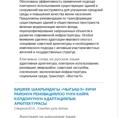
Обоснована эффективность применения подхода
повторного использования существующих зданий и
сооружений как инструмента для улучшения городской
среды и повышения качества жизни населения.
Предложены рекомендации по трансформации
существующих зданий и общественных пространств,
включая модернизацию жилого фонда,
перепрофилирование заброшенных объектов и
развитие современной инфраструктуры. Особое
внимание уделено адаптации мирового опыта к
специфике советской архитектуры и необходимости
комплексного подхода с активным участием местных
жителей и государственных структур.
Ключевые слова на русском языке:
адаптивная архитектура; повторное использование;
реновация; микрорайон; советская застройка;
озеленение; экологическая инфраструктура;
социальная среда; транспорт; «Восток-5»
БИШКЕК ШААРЫНДАГЫ «ЧЫГЫШ-5» КИЧИ
РАЙОНУН РЕНОВАЦИЯЛОО ҮЧҮН КАЙРА
КОЛДОНУУНУН АДАПТАЦИЯЛЫК
АРХИТЕКТУРАСЫ
Смирнов Ю.Н., Уланбек уулу Актан
Аннотация на кыргызском языке: