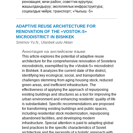
реновация; кичи район; советтик курулуш;
жашылдандыруу; экологиялык инфраструктура;
социалдык чөйрө; транспорт; «Чыгыш -5»
ADAPTIVE REUSE ARCHITECTURE FOR
RENOVATION OF THE «VOSTOK-5»
MICRODISTRICT IN BISHKEK
Smirnov Yu.N., Ulanbek uulu Aktan
Аннотация на английском языке:
This article explores the potential of adaptive reuse
architecture for the comprehensive renovation of Sovietera
microdistricts, exemplified by the «Vostok-5» microdistrict
in Bishkek. It analyzes the current state of the district,
identifying key ecological, social, and transportation
challenges stemming from aging housing stock, reduced
green areas, and inefficient infrastructure. The
effectiveness of applying the approach of repurposing
existing buildings and structures as a tool for improving the
urban environment and enhancing residents’ quality of life
is substantiated. Specific recommendations are proposed
for transforming existing buildings and public spaces,
including residential stock modernization, repurposing
abandoned facilities, and developing modern
infrastructure. Special attention is paid to adapting global
best practices to the specific characteristics of Soviet
architecture and the necessity of a holistic approach with