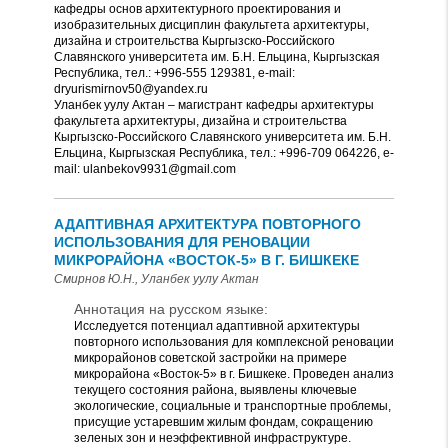
кафедры основ архитектурного проектирования и
изобразительных дисциплин факультета архитектуры,
дизайна и строительства Кыргызско-Российского
Славянского университета им. Б.Н. Ельцина, Кыргызская
Республика, тел.: +996-555 129381, e-mail:
dryurismirnov50@yandex.ru
Уланбек уулу Актан – магистрант кафедры архитектуры
факультета архитектуры, дизайна и строительства
Кыргызско-Российского Славянского университета им. Б.Н.
Ельцина, Кыргызская Республика, тел.: +996-709 064226, e-
mail: ulanbekov9931@gmail.com
АДАПТИВНАЯ АРХИТЕКТУРА ПОВТОРНОГО
ИСПОЛЬЗОВАНИЯ ДЛЯ РЕНОВАЦИИ
МИКРОРАЙОНА «ВОСТОК-5» В Г. БИШКЕКЕ
Смирнов Ю.Н., Уланбек уулу Актан
Аннотация на русском языке:
Исследуется потенциал адаптивной архитектуры
повторного использования для комплексной реновации
микрорайонов советской застройки на примере
микрорайона «Восток-5» в г. Бишкеке. Проведен анализ
текущего состояния района, выявлены ключевые
экологические, социальные и транспортные проблемы,
присущие устаревшим жилым фондам, сокращению
зеленых зон и неэффективной инфраструктуре.