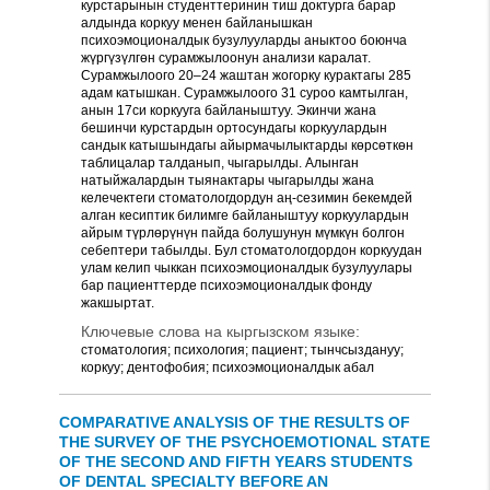
курстарынын студенттеринин тиш доктурга барар
алдында коркуу менен байланышкан
психоэмоционалдык бузулууларды аныктоо боюнча
жүргүзүлгөн сурамжылоонун анализи каралат.
Сурамжылоого 20–24 жаштан жогорку курактагы 285
адам катышкан. Сурамжылоого 31 суроо камтылган,
анын 17си коркууга байланыштуу. Экинчи жана
бешинчи курстардын ортосундагы коркуулардын
сандык катышындагы айырмачылыктарды көрсөткөн
таблицалар талданып, чыгарылды. Алынган
натыйжалардын тыянактары чыгарылды жана
келечектеги стоматологдордун аң-сезимин бекемдей
алган кесиптик билимге байланыштуу коркуулардын
айрым түрлөрүнүн пайда болушунун мүмкүн болгон
себептери табылды. Бул стоматологдордон коркуудан
улам келип чыккан психоэмоционалдык бузулуулары
бар пациенттерде психоэмоционалдык фонду
жакшыртат.
Ключевые слова на кыргызском языке:
стоматология; психология; пациент; тынчсыздануу;
коркуу; дентофобия; психоэмоционалдык абал
COMPARATIVE ANALYSIS OF THE RESULTS OF
THE SURVEY OF THE PSYCHOEMOTIONAL STATE
OF THE SECOND AND FIFTH YEARS STUDENTS
OF DENTAL SPECIALTY BEFORE AN