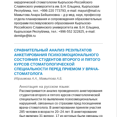
хирургической стоматологии Кыргызско-Российского
Славянского университета им. Б.Н. Ельцина, Кыргызская
Республика, тел.: +996-220 773793, e-mail: mayuri@mail.ru
Мамытова Анара Бейшеновна – д-р мед. наук, профессор
отдела планирования и сопровождения образовательных
программ послевузовского образования Кыргызско-
Российского Славянского университета им. Б.Н. Ельцина,
Кыргызская Республика, тел.: +996-552 322825, e-mail:
demilge@bk.ru
СРАВНИТЕЛЬНЫЙ АНАЛИЗ РЕЗУЛЬТАТОВ
АНКЕТИРОВАНИЯ ПСИХОЭМОЦИОНАЛЬНОГО
СОСТОЯНИЯ СТУДЕНТОВ ВТОРОГО И ПЯТОГО
КУРСОВ СТОМАТОЛОГИЧЕСКОЙ
СПЕЦИАЛЬНОСТИ ПЕРЕД ПРИЕМОМ У ВРАЧА-
СТОМАТОЛОГА
Ибраимова А.А., Мамытова А.Б.
Аннотация на русском языке:
Рассматривается анализ проведенного анкетирования
студентов второго и пятого курсов стоматологической
специальности по выявлению психоэмоциональных
нарушений, связанных со страхами пред посещением
врача-стоматолога. В анкетировании приняли участия
285 человек в возрасте 20–24 лет. В анкетирование
был включен 31 вопрос, 17 из которых были связаны со