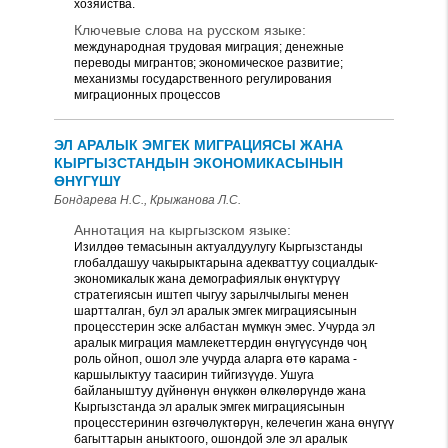
хозяйства.
Ключевые слова на русском языке:
международная трудовая миграция; денежные
переводы мигрантов; экономическое развитие;
механизмы государственного регулирования
миграционных процессов
ЭЛ АРАЛЫК ЭМГЕК МИГРАЦИЯСЫ ЖАНА
КЫРГЫЗСТАНДЫН ЭКОНОМИКАСЫНЫН
ӨНҮГҮШҮ
Бондарева Н.С., Крыжанова Л.С.
Аннотация на кыргызском языке:
Изилдөө темасынын актуалдуулугу Кыргызстанды
глобалдашуу чакырыктарына адекваттуу социалдык-
экономикалык жана демографиялык өнүктүрүү
стратегиясын иштеп чыгуу зарылчылыгы менен
шартталган, бул эл аралык эмгек миграциясынын
процесстерин эске албастан мүмкүн эмес. Учурда эл
аралык миграция мамлекеттердин өнүгүүсүндө чоң
роль ойноп, ошол эле учурда аларга өтө карама -
каршылыктуу таасирин тийгизүүдө. Ушуга
байланыштуу дүйнөнүн өнүккөн өлкөлөрүндө жана
Кыргызстанда эл аралык эмгек миграциясынын
процесстеринин өзгөчөлүктөрүн, келечегин жана өнүгүү
багыттарын аныктоого, ошондой эле эл аралык