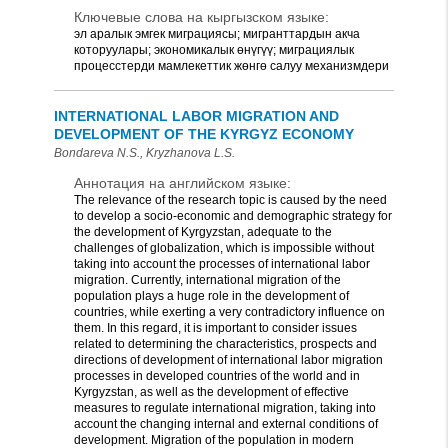
Ключевые слова на кыргызском языке:
эл аралык эмгек миграциясы; мигранттардын акча
которуулары; экономикалык өнүгүү; миграциялык
процесстерди мамлекеттик жөнгө салуу механизмдери
INTERNATIONAL LABOR MIGRATION AND
DEVELOPMENT OF THE KYRGYZ ECONOMY
Bondareva N.S., Kryzhanova L.S.
Аннотация на английском языке:
The relevance of the research topic is caused by the need
to develop a socio-economic and demographic strategy for
the development of Kyrgyzstan, adequate to the
challenges of globalization, which is impossible without
taking into account the processes of international labor
migration. Currently, international migration of the
population plays a huge role in the development of
countries, while exerting a very contradictory influence on
them. In this regard, it is important to consider issues
related to determining the characteristics, prospects and
directions of development of international labor migration
processes in developed countries of the world and in
Kyrgyzstan, as well as the development of effective
measures to regulate international migration, taking into
account the changing internal and external conditions of
development. Migration of the population in modern