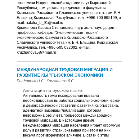
экономики Национальной академии наук Кыргызской
Республики, зам. декана юридического факультета
Кыргызско-Российского Славянского университета им. Б.Н.
Ельцина, Кыргызская Республика, тел.: +996-700 995199, e-
mail: natalia_b_91@mail.ru
Крыжанова Лариса Степановна – д-р экон. наук, доцент,
профессор кафедры “Экономическая теория”
экономического факультета Кыргызско-Российского
Славянского университета им. Б.Н. Ельцина, Кыргызская
Республика, тел. +996-505 032002, e-mail:
kruzhanova58@mail.ru
МЕЖДУНАРОДНАЯ ТРУДОВАЯ МИГРАЦИЯ И
РАЗВИТИЕ КЫРГЫЗСКОЙ ЭКОНОМИКИ
Бондарева Н.С., Крыжанова Л.С.
Аннотация на русском языке:
Актуальность темы исследования вызвана
необходимостью выработки социально-экономической
и демографической стратегии развития Кыргызстана,
адекватной вызовам глобализации, которая
невозможна без учета процессов международной
трудовой миграции. В настоящее время
международная миграция населения играет огромную
роль в развитии стран, оказывая при этом на них
весьма противоречивое влияние. В связи с этим