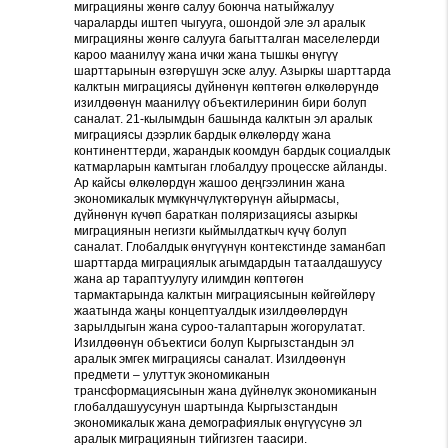
миграцияны жөнгө салуу боюнча натыйжалуу
чараларды иштеп чыгууга, ошондой эле эл аралык
миграцияны жөнгө салууга багытталган маселелерди
кароо маанилүү жана ички жана тышкы өнүгүү
шарттарынын өзгөрүшүн эске алуу. Азыркы шарттарда
калктын миграциясы дүйнөнүн көптөгөн өлкөлөрүндө
изилдөөнүн маанилүү объектилеринин бири болуп
саналат. 21-кылымдын башында калктын эл аралык
миграциясы дээрлик бардык өлкөлөрдү жана
континенттерди, жарандык коомдун бардык социалдык
катмарларын камтыган глобалдуу процесске айланды.
Ар кайсы өлкөлөрдүн жашоо деңгээлинин жана
экономикалык мүмкүнчүлүктөрүнүн айырмасы,
дүйнөнүн күчөп бараткан поляризациясы азыркы
миграциянын негизги кыймылдаткыч күчү болуп
саналат. Глобалдык өнүгүүнүн контекстинде заманбап
шарттарда миграциялык агымдардын татаалдашуусу
жана ар тараптуулугу илимдин көптөгөн
тармактарында калктын миграциясынын көйгөйлөрү
жаатында жаңы концептуалдык изилдөөлөрдүн
зарылдыгын жана суроо-талаптарын жогорулатат.
Изилдөөнүн объектиси болуп Кыргызстандын эл
аралык эмгек миграциясы саналат. Изилдөөнүн
предмети – улуттук экономиканын
трансформациясынын жана дүйнөлүк экономиканын
глобалдашуусунун шартында Кыргызстандын
экономикалык жана демографиялык өнүгүүсүнө эл
аралык миграциянын тийгизген таасири.