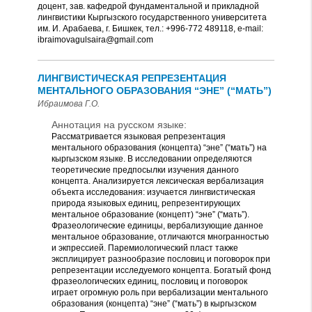
доцент, зав. кафедрой фундаментальной и прикладной
лингвистики Кыргызского государственного университета
им. И. Арабаева, г. Бишкек, тел.: +996-772 489118, e-mail:
ibraimovagulsaira@gmail.com
ЛИНГВИСТИЧЕСКАЯ РЕПРЕЗЕНТАЦИЯ
МЕНТАЛЬНОГО ОБРАЗОВАНИЯ “ЭНЕ” (“МАТЬ”)
Ибраимова Г.О.
Аннотация на русском языке:
Рассматривается языковая репрезентация
ментального образования (концепта) “эне” (“мать”) на
кыргызском языке. В исследовании определяются
теоретические предпосылки изучения данного
концепта. Анализируется лексическая вербализация
объекта исследования: изучается лингвистическая
природа языковых единиц, репрезентирующих
ментальное образование (концепт) “эне” (“мать”).
Фразеологические единицы, вербализующие данное
ментальное образование, отличаются многранностью
и экпрессией. Паремиологический пласт также
эксплицирует разнообразие пословиц и поговорок при
репрезентации исследуемого концепта. Богатый фонд
фразеологических единиц, пословиц и поговорок
играет огромную роль при вербализации ментального
образования (концепта) “эне” (“мать”) в кыргызском