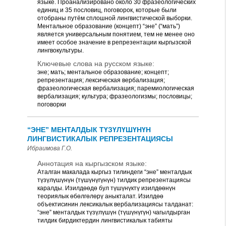
языке. Проанализировано около 30 фразеологических
единиц и 35 пословиц, поговорок, которые были
отобраны путём сплошной лингвистической выборки.
Ментальное образование (концепт) “эне” (“мать”)
является универсальным понятием, тем не менее оно
имеет особое значение в репрезентации кыргызской
лингвокультуры.
Ключевые слова на русском языке:
эне; мать; ментальное образование; концепт;
репрезентация; лексическая вербализация;
фразеологическая вербализация; паремиологическая
вербализация; культура; фразеологизмы; пословицы;
поговорки
“ЭНЕ” МЕНТАЛДЫК ТҮЗҮЛҮШҮНҮН
ЛИНГВИСТИКАЛЫК РЕПРЕЗЕНТАЦИЯСЫ
Ибраимова Г.О.
Аннотация на кыргызском языке:
Аталган макалада кыргыз тилиндеги “эне” менталдык
түзүлүшүнүн (түшүнүгүнүн) тилдик репрезентациясы
каралды. Изилдөөдө бул түшүнүктү изилдөөнүн
теориялык өбөлгөлөрү аныкталат. Изилдөө
объектисинин лексикалык вербализациясы талданат:
“эне” менталдык түзүлүшүн (түшүнүгүн) чагылдырган
тилдик бирдиктердин лингвистикалык табияты