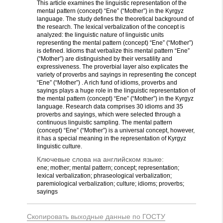
This article examines the linguistic representation of the
mental pattern (concept) “Ene” (“Mother”) in the Kyrgyz
language. The study defines the theoretical background of
the research. The lexical verbalization of the concept is
analyzed: the linguistic nature of linguistic units
representing the mental pattern (concept) “Ene” (“Mother”)
is defined. Idioms that verbalize this mental pattern “Ene”
(“Mother”) are distinguished by their versatility and
expressiveness. The proverbial layer also explicates the
variety of proverbs and sayings in representing the concept
“Ene” (“Mother”) . A rich fund of idioms, proverbs and
sayings plays a huge role in the linguistic representation of
the mental pattern (concept) “Ene” (“Mother”) in the Kyrgyz
language. Research data comprises 30 idioms and 35
proverbs and sayings, which were selected through a
continuous linguistic sampling. The mental pattern
(concept) “Ene” (“Mother”) is a universal concept, however,
it has a special meaning in the representation of Kyrgyz
linguistic culture.
Ключевые слова на английском языке:
ene; mother; mental pattern; concept; representation;
lexical verbalization; phraseological verbalization;
paremiological verbalization; culture; idioms; proverbs;
sayings
Скопировать выходные данные по ГОСТУ