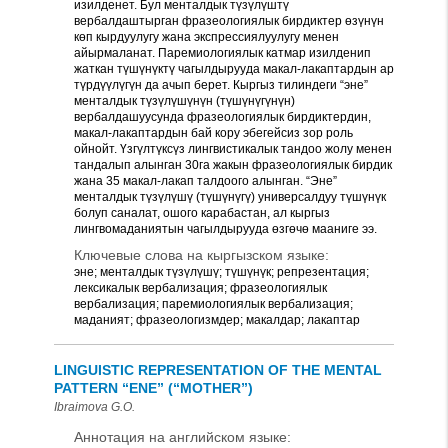
изилденет. Бул менталдык түзүлүштү
вербалдаштырган фразеологиялык бирдиктер өзүнүн
көп кырдуулугу жана экспрессиялуулугу менен
айырмаланат. Паремиологиялык катмар изилденип
жаткан түшүнүктү чагылдырууда макал-лакаптардын ар
түрдүүлүгүн да ачып берет. Кыргыз тилиндеги “эне”
менталдык түзүлүшүнүн (түшүнүгүнүн)
вербалдашуусунда фразеологиялык бирдиктердин,
макал-лакаптардын бай кору эбегейсиз зор роль
ойнойт. Үзгүлтүксүз лингвистикалык тандоо жолу менен
тандалып алынган 30га жакын фразеологиялык бирдик
жана 35 макал-лакап талдоого алынган. “Эне”
менталдык түзүлүшү (түшүнүгү) универсалдуу түшүнүк
болуп саналат, ошого карабастан, ал кыргыз
лингвомаданиятын чагылдырууда өзгөчө мааниге ээ.
Ключевые слова на кыргызском языке:
эне; менталдык түзүлүшү; түшүнүк; репрезентация;
лексикалык вербализация; фразеологиялык
вербализация; паремиологиялык вербализация;
маданият; фразеологизмдер; макалдар; лакаптар
LINGUISTIC REPRESENTATION OF THE MENTAL
PATTERN “ENE” (“MOTHER”)
Ibraimova G.O.
Аннотация на английском языке: