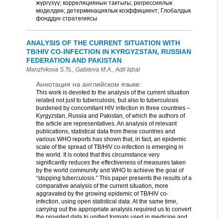
жүргүзүү; корреляциянын тактыгы; регрессиялык
моделдөө; детерминациялык коэффициент; Глобалдык
фонддун стратегиясы
ANALYSIS OF THE CURRENT SITUATION WITH
TB/HIV CO-INFECTION IN KYRGYZSTAN, RUSSIAN
FEDERATION AND PAKISTAN
Manzhikova S.Ts., Gabitova M.A., Adil Iqbal
Аннотация на английском языке:
This work is devoted to the analysis of the current situation
related not just to tuberculosis, but also to tuberculosis
burdened by concomitant HIV infection in three countries –
Kyrgyzstan, Russia and Pakistan, of which the authors of
the article are representatives. An analysis of relevant
publications, statistical data from these countries and
various WHO reports has shown that, in fact, an epidemic
scale of the spread of TB/HIV co-infection is emerging in
the world. It is noted that this circumstance very
significantly reduces the effectiveness of measures taken
by the world community and WHO to achieve the goal of
“stopping tuberculosis.” This paper presents the results of a
comparative analysis of the current situation, more
aggravated by the growing epidemic of TB/HIV co-
infection, using open statistical data. At the same time,
carrying out the appropriate analysis required us to convert
the provided data to unified formats used in medicine and