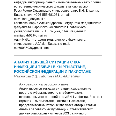
кафедры информационных и вычислительных технологий
естественно-технического факультета Кыргызско-
Российского Славянского университета им. Б.Н. Ельцина, г.
Бишкек, тел.: +996-555 681081, e-mail:
msvetlana_88@mail.ru
Габитова Мария Александровна – студентка медицинского
факультета Кыргызско-Российского Славянского
университета им. Б.Н. Ельцина, г. Бишкек, e-mail:
mariia.gab01@gmail.ru
Адил Икбал – студент медицинского факультета
университета АДАМ, г. Бишкек, e-mail:
ma6608603@gmail.com
АНАЛИЗ ТЕКУЩЕЙ СИТУАЦИИ С КО-
ИНФЕКЦИЕЙ ТБ/ВИЧ В КЫРГЫЗСТАНЕ,
РОССИЙСКОЙ ФЕДЕРАЦИИ И ПАКИСТАНЕ
Манжикова С.Ц., Габитова М.А., Адил Икбал
Аннотация на русском языке:
Анализируется текущая ситуация, связанная не
просто с туберкулезом, но с туберкулезом,
отягощенным сочетанной с ним ВИЧ-инфекцией, в трех
странах – Кыргызстане, России и Пакистане,
представителями которых являются авторы статьи.
Анализ релевантных публикаций, статистических
данных этих стран и отчетов ВОЗ различного