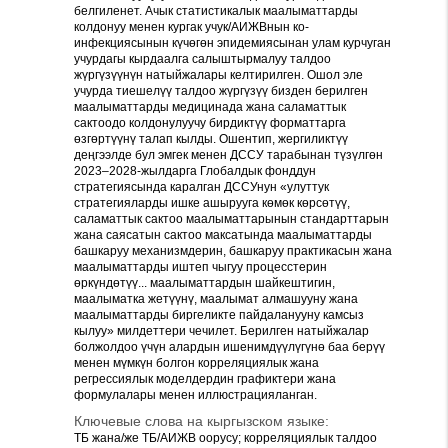
белгиленет. Ачык статистикалык маалыматтарды
колдонуу менен кургак учук/АИЖВнын ко-
инфекциясынын күчөгөн эпидемиясынан улам курчуган
учурдагы кырдаалга салыштырмалуу талдоо
жүргүзүүнүн натыйжалары келтирилген. Ошол эле
учурда тиешелүү талдоо жүргүзүү бизден берилген
маалыматтарды медицинада жана саламаттык
сактоодо колдонулуучу бирдиктүү форматтарга
өзгөртүүнү талап кылды. Ошентип, жергиликтүү
деңгээлде бул эмгек менен ДССУ тарабынан түзүлгөн
2023–2028-жылдарга Глобалдык фонддун
стратегиясында каралган ДССУнун «улуттук
стратегияларды ишке ашырууга көмөк көрсөтүү,
саламаттык сактоо маалыматтарынын стандарттарын
жана саясатын сактоо максатында маалыматтарды
башкаруу механизмдерин, башкаруу практикасын жана
маалыматтарды иштеп чыгуу процесстерин
өркүндөтүү... маалыматтардын шайкештигин,
маалыматка жетүүнү, маалымат алмашууну жана
маалыматтарды биргеликте пайдаланууну камсыз
кылуу» милдеттери чечилет. Берилген натыйжалар
болжолдоо үчүн алардын ишенимдүүлүгүнө баа берүү
менен мүмкүн болгон корреляциялык жана
регрессиялык моделдердин графиктери жана
формулалары менен иллюстрацияланган.
Ключевые слова на кыргызском языке:
ТБ жана/же ТБ/АИЖВ оорусу; корреляциялык талдоо