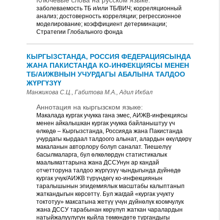
Ключевые слова на русском языке:
заболеваемость ТБ и/или ТБ/ВИЧ; корреляционный
анализ; достоверность корреляции; регрессионное
моделирование; коэффициент детерминации;
Стратегии Глобального фонда
КЫРГЫЗСТАНДА, РОССИЯ ФЕДЕРАЦИЯСЫНДА
ЖАНА ПАКИСТАНДА КО-ИНФЕКЦИЯСЫ МЕНЕН
ТБ/АИЖВНЫН УЧУРДАГЫ АБАЛЫНА ТАЛДОО
ЖҮРГҮЗҮҮ
Манжикова С.Ц., Габитова М.А., Адил Икбал
Аннотация на кыргызском языке:
Макалада кургак учукка гана эмес, АИЖВ-инфекциясы
менен айкалышкан кургак учукка байланыштуу үч
өлкөдө – Кыргызстанда, Россияда жана Пакистанда
учурдагы кырдаал талдоого алынат, алардын өкүлдөрү
макаланын авторлору болуп саналат. Тиешелүү
басылмаларга, бул өлкөлөрдүн статистикалык
маалыматтарына жана ДССУнун ар кандай
отчетторуна талдоо жүргүзүү чындыгында дүйнөдө
кургак учук/АИЖВ түрүндөгү ко-инфекциянын
таралышынын эпидемиялык масштабы калыптанып
жаткандыгын көрсөттү. Бул жагдай «кургак учукту
токтотуу» максатына жетүү үчүн дүйнөлүк коомчулук
жана ДССУ тарабынан көрүлүп жаткан чаралардын
натыйжалуулугун кыйла төмөндөтө тургандыгы