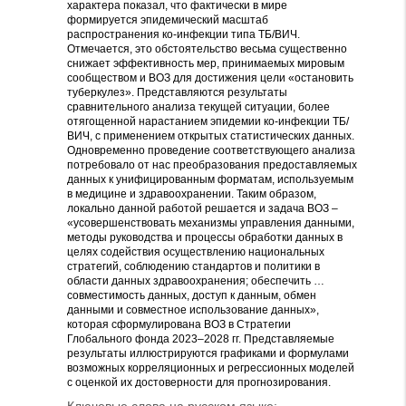
характера показал, что фактически в мире
формируется эпидемический масштаб
распространения ко-инфекции типа ТБ/ВИЧ.
Отмечается, это обстоятельство весьма существенно
снижает эффективность мер, принимаемых мировым
сообществом и ВОЗ для достижения цели «остановить
туберкулез». Представляются результаты
сравнительного анализа текущей ситуации, более
отягощенной нарастанием эпидемии ко-инфекции ТБ/
ВИЧ, с применением открытых статистических данных.
Одновременно проведение соответствующего анализа
потребовало от нас преобразования предоставляемых
данных к унифицированным форматам, используемым
в медицине и здравоохранении. Таким образом,
локально данной работой решается и задача ВОЗ –
«усовершенствовать механизмы управления данными,
методы руководства и процессы обработки данных в
целях содействия осуществлению национальных
стратегий, соблюдению стандартов и политики в
области данных здравоохранения; обеспечить …
совместимость данных, доступ к данным, обмен
данными и совместное использование данных»,
которая сформулирована ВОЗ в Стратегии
Глобального фонда 2023–2028 гг. Представляемые
результаты иллюстрируются графиками и формулами
возможных корреляционных и регрессионных моделей
с оценкой их достоверности для прогнозирования.