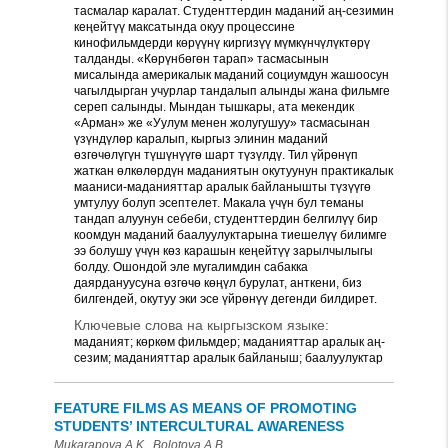
тасмалар каралат. Студенттердин маданий аң-сезимин
кеңейтүү максатында окуу процессине
кинофильмдерди көрүүнү киргизүү мүмкүнчүлүктөрү
талданды. «Көрүнбөгөн тарап» тасмасынын
мисалында америкалык маданий социумдун жашоосун
чагылдырган учурлар тандалып алынды жана фильмге
сереп салынды. Мындан тышкары, ата мекендик
«Арман» же «Уулум менен жолугушуу» тасмасынан
үзүндүлөр каралып, кыргыз элинин маданий
өзгөчөлүгүн түшүнүүгө шарт түзүлдү. Тил үйрөнүп
жаткан өлкөлөрдүн маданиятын окутуунун практикалык
мааниси-маданияттар аралык байланышты түзүүгө
умтулуу болуп эсептелет. Макала үчүн бул теманы
тандап алуунун себеби, студенттердин белгилүү бир
коомдун маданий баалуулуктарына тиешелүү билимге
ээ болушу үчүн көз карашын кеңейтүү зарылчылыгы
болду. Ошондой эле мугалимдин сабакка
даярдануусуна өзгөчө көңүл бурулат, анткени, биз
билгендей, окутуу эки эсе үйрөнүү дегенди билдирет.
Ключевые слова на кыргызском языке:
маданият; көркөм фильмдер; маданияттар аралык аң-
сезим; маданияттар аралык байланыш; баалуулуктар
FEATURE FILMS AS MEANS OF PROMOTING
STUDENTS’ INTERCULTURAL AWARENESS
Mukarapova A.K., Bolotova A.B.