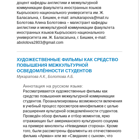
доцент кафедры англистики и межкультурной
коммуникации факультета иностранных языков
Кыргызского национального университета им. Ж.
Баласагына, г. Бишкек, e-mail: amukarapova@mail.ru
Болотова Алина Болотовна – магистрант кафедры
англистики и межкультурной коммуникации факультета
иностранных языков Кыргызского национального
университета им. Ж. Баласагына, г. Бишкек, e-mail:
abolotova2803@gmail.com
ХУДОЖЕСТВЕННЫЕ ФИЛЬМЫ КАК СРЕДСТВО
ПОВЫШЕНИЯ МЕЖКУЛЬТУРНОЙ
ОСВЕДОМЛЁННОСТИ СТУДЕНТОВ
Мукарапова А.К., Болотова А.Б.
Аннотация на русском языке:
Рассматриваются художественные фильмы как
средство повышения межкультурной коммуникации
студентов. Проанализированы возможности включения
в учебный процесс просмотров кинофильмов с целью
расширения культурной осведомлённости студентов.
Проведён обзор фильма и отбор моментов, ярко
отражающих быт американского культурного социума
на примере киноленты «Невидимая сторона». Кроме
того, были рассмотрены фрагменты из отечественного
фильма «Арман» или же «Свидание с сыном», что