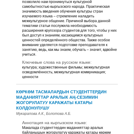
позволило нам проникнуться культурной
самобытностью кыргызского народа. Практическая
значимость введения обучения культуры стран
изучаемого языка – стремление наладить
межкультурное общение. Причиной выбора данной
тематики статьи послужила необходимость
расширения кругозора студентов для того, чтобы у них
был доступ к знаниям, касающимся культурных
ценностей определённого общества. Также особое
внимание уделяется подготовке преподавателя к
занятию, ведь, как мы знаем, обучать – значит, вдвойне
учиться.
Ключевые слова на русском языке:
культура; художественные фильмы; межкультурная
осведомлённость; межкультурная коммуникация;
ценности
КӨРКӨМ ТАСМАЛАРДЫН СТУДЕНТТЕРДИН
МАДАНИЯТТАР АРАЛЫК АҢ-СЕЗИМИН
ЖОГОРУЛАТУУ КАРАЖАТЫ КАТАРЫ
КОЛДОНУЛУШУ
Мукарапова А.К., Болотова А.Б.
Аннотация на кыргызском языке:
Макалада студенттердин маданияттар аралык
байланышын жогорулатуу каражаты катары көркөм