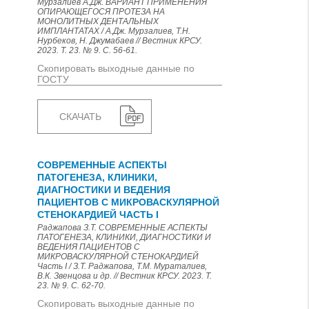
Мурзалиев А.Дж. ВАРИАНТ ПРИМЕНЕНИЯ
ОПИРАЮЩЕГОСЯ ПРОТЕЗА НА
МОНОЛИТНЫХ ДЕНТАЛЬНЫХ
ИМПЛАНТАТАХ / А.Дж. Мурзалиев, Т.Н.
Нурбеков, Н. Джумабаев // Вестник КРСУ.
2023. Т. 23. № 9. С. 56-61.
Скопировать выходные данные по
ГОСТУ
СКАЧАТЬ
СОВРЕМЕННЫЕ АСПЕКТЫ
ПАТОГЕНЕЗА, КЛИНИКИ,
ДИАГНОСТИКИ И ВЕДЕНИЯ
ПАЦИЕНТОВ С МИКРОВАСКУЛЯРНОЙ
СТЕНОКАРДИЕЙ ЧАСТЬ I
Раджапова З.Т. СОВРЕМЕННЫЕ АСПЕКТЫ
ПАТОГЕНЕЗА, КЛИНИКИ, ДИАГНОСТИКИ И
ВЕДЕНИЯ ПАЦИЕНТОВ С
МИКРОВАСКУЛЯРНОЙ СТЕНОКАРДИЕЙ
Часть I / З.Т. Раджапова, Т.М. Мураталиев,
В.К. Звенцова и др. // Вестник КРСУ. 2023. Т.
23. № 9. С. 62-70.
Скопировать выходные данные по