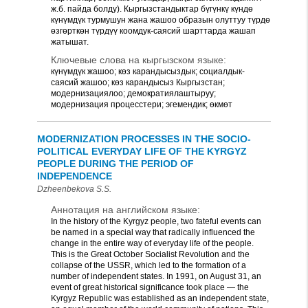
ж.б. пайда болду). Кыргызстандыктар бүгүнкү күндө
күнүмдүк турмушун жана жашоо образын олуттуу түрдө
өзгөрткөн түрдүү коомдук-саясий шарттарда жашап
жатышат.
Ключевые слова на кыргызском языке:
күнүмдүк жашоо; көз карандысыздык; социалдык-
саясий жашоо; көз карандысыз Кыргызстан;
модернизациялоо; демократиялаштыруу;
модернизация процесстери; эгемендик; өкмөт
MODERNIZATION PROCESSES IN THE SOCIO-
POLITICAL EVERYDAY LIFE OF THE KYRGYZ
PEOPLE DURING THE PERIOD OF
INDEPENDENCE
Dzheenbekova S.S.
Аннотация на английском языке:
In the history of the Kyrgyz people, two fateful events can
be named in a special way that radically influenced the
change in the entire way of everyday life of the people.
This is the Great October Socialist Revolution and the
collapse of the USSR, which led to the formation of a
number of independent states. In 1991, on August 31, an
event of great historical significance took place — the
Kyrgyz Republic was established as an independent state,