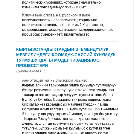
политических условиях, которые значительно
изменили повседневную жизнь и быт.
Ключевые слова на русском языке:
повседневность; независимость; социально-
политическая жизнь; независимый Кыргызстан;
модернизация; демократизация; модернизационные
процессы; суверенитет; правительство
КЫРГЫЗСТАНДЫКТАРДЫН ЭГЕМЕНДҮҮЛҮК
МЕЗГИЛИНДЕГИ КООМДУК-САЯСИЙ КҮНҮМДҮК
ТУРМУШУНДАГЫ МОДЕРНИЗАЦИЯЛОО
ПРОЦЕССТЕРИ
Джеенбекова С.С.
Аннотация на кыргызском языке:
Кыргыз элинин тарыхында элдин күнүмдүк турмушунун
бүткүл режиминин өзгөрүшүнө өзгөчө, түптамырынан
таасир эткен эки тагдыр чечүүчү окуяны атоого болот.
Бул Улуу Октябрь Социалисттик революциясы жана
бир катар көз карандысыз мамлекеттердин пайда
болушуна алып келген СССРдин кулашы. 1991-жылдын
31-августунда улуу тарыхый маанидеги окуя болуп өттү
- Кыргыз Республикасы көз карандысыз мамлекет,
дүйнөлүк улуттар коомунун тең укуктуу мүчөсү катары
түзүлгөн, бул жыйырма эки кылым бою күтүп келген
кыргыз элинин улуу кыялынын ишке ашуусу болуп