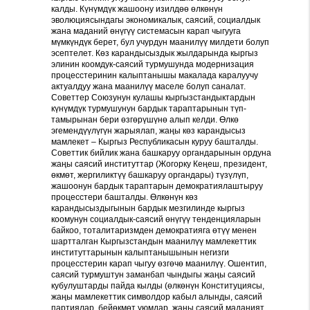
калды. Күнүмдүк жашоону изилдөө өлкөнүн
эволюциясындагы экономикалык, саясий, социалдык
жана маданий өнүгүү системасын карап чыгууга
мүмкүндүк берет, бул учурдун маанилүү милдети болуп
эсептелет. Көз карандысыздык жылдарында кыргыз
элинин коомдук-саясий турмушунда модернизация
процесстеринин калыптанышы макалада каралуучу
актуалдуу жана маанилүү маселе болуп саналат.
Советтер Союзунун кулашы кыргызстандыктардын
күнүмдүк турмушунун бардык тараптарынын түп-
тамырынан бери өзгөрүшүнө алып келди. Өлкө
эгемендүүлүгүн жарыялап, жаңы көз карандысыз
мамлекет – Кыргыз Республикасын куруу башталды.
Советтик бийлик жана башкаруу органдарынын ордуна
жаңы саясий институттар (Жогорку Кеңеш, президент,
өкмөт, жергиликтүү башкаруу органдары) түзүлүп,
жашоонун бардык тараптарын демократиялаштыруу
процесстери башталды. Өлкөнүн көз
карандысыздыгынын бардык мезгилинде кыргыз
коомунун социалдык-саясий өнүгүү тенденцияларын
байкоо, тоталитаризмден демократияга өтүү менен
шартталган Кыргызстандын маанилүү мамлекеттик
институттарынын калыптанышынын негизги
процесстерин карап чыгуу өзгөчө маанилүү. Ошентип,
саясий турмуштун заманбап чындыгы жаңы саясий
кубулуштарды пайда кылды (өлкөнүн Конституциясы,
жаңы мамлекеттик символдор кабыл алынды, саясий
партиялар, бейөкмөт уюмдар, жаңы саясий маданият