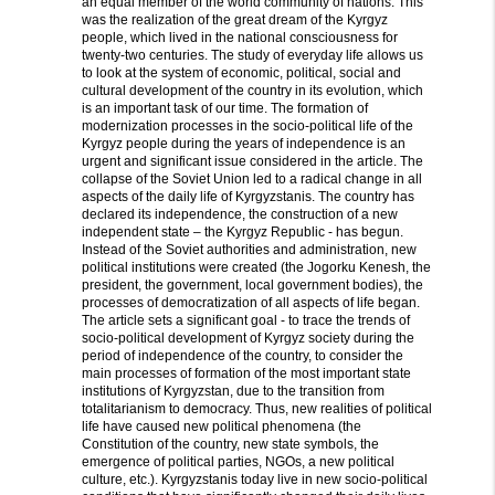
an equal member of the world community of nations. This
was the realization of the great dream of the Kyrgyz
people, which lived in the national consciousness for
twenty-two centuries. The study of everyday life allows us
to look at the system of economic, political, social and
cultural development of the country in its evolution, which
is an important task of our time. The formation of
modernization processes in the socio-political life of the
Kyrgyz people during the years of independence is an
urgent and significant issue considered in the article. The
collapse of the Soviet Union led to a radical change in all
aspects of the daily life of Kyrgyzstanis. The country has
declared its independence, the construction of a new
independent state – the Kyrgyz Republic - has begun.
Instead of the Soviet authorities and administration, new
political institutions were created (the Jogorku Kenesh, the
president, the government, local government bodies), the
processes of democratization of all aspects of life began.
The article sets a significant goal - to trace the trends of
socio-political development of Kyrgyz society during the
period of independence of the country, to consider the
main processes of formation of the most important state
institutions of Kyrgyzstan, due to the transition from
totalitarianism to democracy. Thus, new realities of political
life have caused new political phenomena (the
Constitution of the country, new state symbols, the
emergence of political parties, NGOs, a new political
culture, etc.). Kyrgyzstanis today live in new socio-political