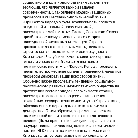
социального и культурного развития страны в её
эволюции, что является важной задачей
современности. Становление модернизационных
процессов в общественно-политической жизни
кыргызского народа в годы независимости является
актуальной и значимой проблематикой,
рассматриваемой в статье. Распад Советского Союза
привёл к коренному изменению всех сторон
повседневной жизни кыргызстанцев. Страна
провозгласила свою независимость, началось
строительство нового независимого государства –
Кыргызской Республики. Вместо советских органов
власти и управления были созданы новые
политические институты (Жогорку Кенеш, президент,
правительство, местные органы управления), начались
процессы демократизации всех сторон жизни.
Особенно важно проследить тенденции социально-
политического развития кыргызстанского общества на
протяжении всего периода независимости страны,
рассмотреть основные процессы становления
важнейших государственных институтов Кыргызстана,
обусловленного переходом от тоталитаризма к
демократии. Таким образом, современные реалии
политической жизни вызвали новые политические
явления (были приняты Конституция страны, новая
государственная символика, появились политические
партии, НПО, новая политическая культура и др.).
Кыргызстанцы сегодня живут в иных социально-