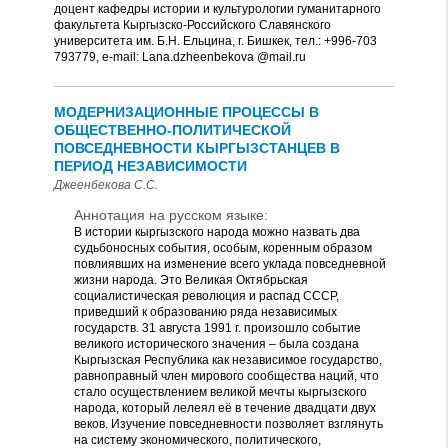
доцент кафедры истории и культурологии гуманитарного
факультета Кыргызско-Российского Славянского
университета им. Б.Н. Ельцина, г. Бишкек, тел.: +996-703
793779, e-mail: Lana.dzheenbekova @mail.ru
МОДЕРНИЗАЦИОННЫЕ ПРОЦЕССЫ В
ОБЩЕСТВЕННО-ПОЛИТИЧЕСКОЙ
ПОВСЕДНЕВНОСТИ КЫРГЫЗСТАНЦЕВ В
ПЕРИОД НЕЗАВИСИМОСТИ
Джеенбекова С.С.
Аннотация на русском языке:
В истории кыргызского народа можно назвать два
судьбоносных события, особым, коренным образом
повлиявших на изменение всего уклада повседневной
жизни народа. Это Великая Октябрьская
социалистическая революция и распад СССР,
приведший к образованию ряда независимых
государств. 31 августа 1991 г. произошло событие
великого исторического значения – была создана
Кыргызская Республика как независимое государство,
равноправный член мирового сообщества наций, что
стало осуществлением великой мечты кыргызского
народа, который лелеял её в течение двадцати двух
веков. Изучение повседневности позволяет взглянуть
на систему экономического, политического,