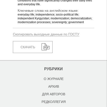
conditions that have significantly changed their daily lives
and everyday life.
Ключевые слова на английском языке:
everyday life; independence; socio-political life;
independent Kyrgyzstan; modernization; democratization;
modernization processes; sovereignty; government
Скопировать выходные данные по ГОСТУ
СКАЧАТЬ
РУБРИКИ
О ЖУРНАЛЕ
АРХИВ
ДЛЯ АВТОРОВ
РЕДКОЛЛЕГИЯ