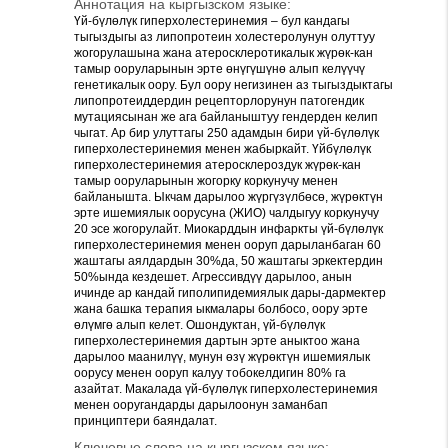
Аннотация на кыргызском языке:
Үй-бүлөлүк гиперхолестеринемия – бул кандагы
тыгыздыгы аз липопротеин холестеролунун олуттуу
жогорулашына жана атеросклеротикалык жүрөк-кан
тамыр ооруларынын эрте өнүгүшүнө алып келүүчү
генетикалык оору. Бул оору негизинен аз тыгыздыктагы
липопротеиддердин рецепторлорунун патогендик
мутациясынан же ага байланыштуу гендерден келип
чыгат. Ар бир улуттагы 250 адамдын бири үй-бүлөлүк
гиперхолестеринемия менен жабыркайт. Үйбүлөлүк
гиперхолестеринемия атеросклероздук жүрөк-кан
тамыр ооруларынын жогорку коркунучу менен
байланышта. Ыкчам дарылоо жүргүзүлбөсө, жүрөктүн
эрте ишемиялык оорусуна (ЖИО) чалдыгуу коркунучу
20 эсе жогорулайт. Миокарддын инфаркты үй-бүлөлүк
гиперхолестеринемия менен ооруп дарыланбаган 60
жаштагы аялдардын 30%да, 50 жаштагы эркектердин
50%ында кездешет. Агрессивдүү дарылоо, анын
ичинде ар кандай гиполипидемиялык дары-дармектер
жана башка терапия ыкмалары болбосо, оору эрте
өлүмгө алып келет. Ошондуктан, үй-бүлөлүк
гиперхолестеринемия дартын эрте аныктоо жана
дарылоо маанилүү, мунун өзү жүрөктүн ишемиялык
оорусу менен ооруп калуу тобокелдигин 80% га
азайтат. Макалада үй-бүлөлүк гиперхолестеринемия
менен ооругандарды дарылоонун заманбап
принциптери баяндалат.
Ключевые слова на кыргызском языке: