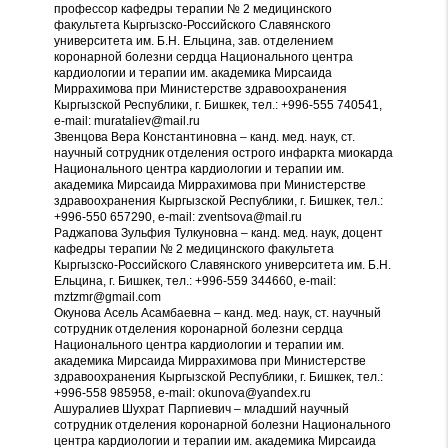
профессор кафедры терапии № 2 медицинского
факультета Кыргызско-Российского Славянского
университета им. Б.Н. Ельцина, зав. отделением
коронарной болезни сердца Национального центра
кардиологии и терапии им. академика Мирсаида
Миррахимова при Министерстве здравоохранения
Кыргызской Республики, г. Бишкек, тел.: +996-555 740541,
e-mail: murataliev@mail.ru
Звенцова Вера Константиновна – канд. мед. наук, ст.
научный сотрудник отделения острого инфаркта миокарда
Национального центра кардиологии и терапии им.
академика Мирсаида Миррахимова при Министерстве
здравоохранения Кыргызской Республики, г. Бишкек, тел.:
+996-550 657290, е-mail: zventsova@mail.ru
Раджапова Зульфия Тулкуновна – канд. мед. наук, доцент
кафедры терапии № 2 медицинского факультета
Кыргызско-Российского Славянского университета им. Б.Н.
Ельцина, г. Бишкек, тел.: +996-559 344660, e-mail:
mztzmr@gmail.com
Окунова Асель Асамбаевна – канд. мед. наук, ст. научный
сотрудник отделения коронарной болезни сердца
Национального центра кардиологии и терапии им.
академика Мирсаида Миррахимова при Министерстве
здравоохранения Кыргызской Республики, г. Бишкек, тел.:
+996-558 985958, e-mail: okunova@yandex.ru
Ашуралиев Шухрат Парпиевич – младший научный
сотрудник отделения коронарной болезни Национального
центра кардиологии и терапии им. академика Мирсаида