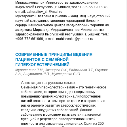
Миррахимова при Министерстве здравоохранения
Кыргызской Республики, г. Бишкек, тел.: +996-550 200978,
e-mail: ashuraliev_sh@mail.ru
Мухтаренко Светлана Юрьевна – канд. мед. наук, старший
научный сотрудник отделения коронарной болезни
сердца Национального центра кардиологии и терапии им.
академика Мирсаида Миррахимова при Министерстве
здравоохранения Кыргызской Республики, г. Бишкек, тел.:
+996-772 661969, e-mail: muhtarenko@yandex.ru
СОВРЕМЕННЫЕ ПРИНЦИПЫ ВЕДЕНИЯ
ПАЦИЕНТОВ С СЕМЕЙНОЙ
ГИПЕРХОЛЕСТЕРИНЕМИЕЙ
Мураталиев Т.М., Звенцова В.К., Раджапова З.Т., Окунова
А.А., Ашуралиев Ш.П., Мухтаренко С.Ю.
Аннотация на русском языке:
Семейная гиперхолестеринемия – это генетическое
заболевание, которое приводит к серьезному
повышению уровня холестерина липопротеинов
низкой плотности в сыворотке крови и возрастанию
риска раннего развития атеросклеротических
сердечно-сосудистых заболеваний. Данное
заболевание в основном вызывается патогенной
мутацией в рецепторе липопротеинов низкой
плотности или связанных с ним генах. Один из 250