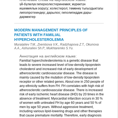
үй-бүлөлүк гиперхолеcтеринемия; жүрөктүн
ишемиялык оорусу; холестерол; төмөнкү тыгыздыктагы
липопротеиндер; дарылоо; гиполипиддик дары-
дармектер
MODERN MANAGEMENT PRINCIPLES OF
PATIENTS WITH FAMILIAL
HYPERCHOLESTEROLEMIA
Murataliev T.M., Zventsova V.K., Radzhapova Z.T., Okunova
A.A., Ashuraliev Sh.P., Mukhtarenko S.Yu.
Аннотация на английском языке:
Familial hypercholesterolemia is a genetic disease that
leads to severe increased level of low-density lipoprotein
cholesterol and increased risk of early development of
atherosclerotic cardiovascular disease. The disease is
mainly caused by the mutation of low-density lipoprotein
receptor or other related genes. About one in 250 people of
any ethnicity suffers from FH. FH correlates with high risk of
atherosclerotic cardiovascular disease. There is increased
risk of early ischemic heart disease (IHD) by 20 times in the
absence of treatment. Myocardial infarction occurs in 30 %
of women with untreated FH by age 60 years and 50 % of
men by age 50 years. Without aggressive treatment,
including various lipid-lowering drugs and other therapies
that cause premature mortality. Therefore, early diagnosis