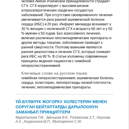
человек любой этнической принадлежности страдает
СГХ. СГХ коррелирует с высоким риском
атеросклеротических сердечно-сосудистых
заболеваний. При отсутствии своевременного лечения
увеличивается риск ранней ишемической болезни
сердца (ИБС) в 20 раз. Инфаркт миокарда возникает у
30 % женщин с нелеченой СГХ к возрасту 60 лет и у 50
% мужчин к 50 годам. Без агрессивного лечения,
включая различные гиполипидемические препараты и
другиe методы терапии, заболевание приводит к
ранней смертности. Поэтому важными являются
ранняя диагностика и лечение СГХ, которые снижают
риск ИБС на 80 %. В статье изложены современные
принципы ведения пациентов с семейной
гиперхолестеринемией.
Ключевые слова на русском языке:
семейная гиперхолестеринемия; ишемическая болезнь
сердца; холестерин; липопротеиды низкой плотности;
лечение; гиполипидемические препараты
ҮЙ-БҮЛӨЛҮК ЖОГОРКУ ХОЛЕСТЕРИН МЕНЕН
ООРУГАН БЕЙТАПТАРДЫ ДАРЫЛООНУН
ЗАМАНБАП ПРИНЦИПТЕРИ
Мураталиев Т.М., Звенцова В.К., Раджапова З.Т., Окунова
А.А., Ашуралиев Ш.П., Мухтаренко С.Ю.