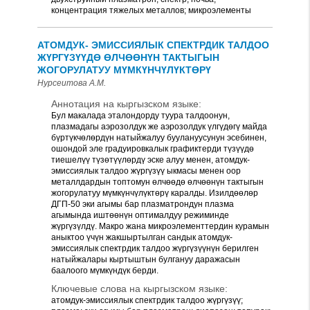
концентрация тяжелых металлов; микроэлементы
АТОМДУК- ЭМИССИЯЛЫК СПЕКТРДИК ТАЛДОО
ЖҮРГҮЗҮҮДӨ ӨЛЧӨӨНҮН ТАКТЫГЫН
ЖОГОРУЛАТУУ МҮМКҮНЧҮЛҮКТӨРҮ
Нурсеитова А.М.
Аннотация на кыргызском языке:
Бул макалада эталондорду туура талдоонун,
плазмадагы аэрозолдук же аэрозолдук үлгүдѳгү майда
бүртүкчѳлѳрдүн натыйжалуу буулануусунун эсебинен,
ошондой эле градуировкалык графиктерди түзүүдө
тиешелүү түзөтүүлөрдү эске алуу менен, атомдук-
эмиссиялык талдоо жүргүзүү ыкмасы менен оор
металлдардын топтомун өлчөөдө өлчөөнүн тактыгын
жогорулатуу мүмкүнчүлүктөрү каралды. Изилдөөлөр
ДГП-50 эки агымы бар плазматрондун плазма
агымында иштөөнүн оптималдуу режиминде
жүргүзүлдү. Макро жана микроэлементтердин курамын
аныктоо үчүн жакшыртылган сандык атомдук-
эмиссиялык спектрдик талдоо жүргүзүүнүн берилген
натыйжалары кыртыштын булгануу даражасын
баалоого мүмкүндүк берди.
Ключевые слова на кыргызском языке:
атомдук-эмиссиялык спектрдик талдоо жүргүзүү;