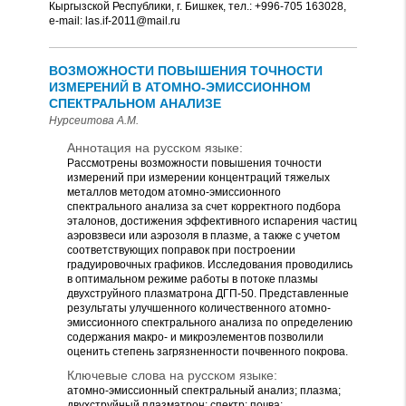
Кыргызской Республики, г. Бишкек, тел.: +996-705 163028,
е-mail: las.if-2011@mail.ru
ВОЗМОЖНОСТИ ПОВЫШЕНИЯ ТОЧНОСТИ
ИЗМЕРЕНИЙ В АТОМНО-ЭМИССИОННОМ
СПЕКТРАЛЬНОМ АНАЛИЗЕ
Нурсеитова А.М.
Аннотация на русском языке:
Рассмотрены возможности повышения точности
измерений при измерении концентраций тяжелых
металлов методом атомно-эмиссионного
спектрального анализа за счет корректного подбора
эталонов, достижения эффективного испарения частиц
аэровзвеси или аэрозоля в плазме, а также с учетом
соответствующих поправок при построении
градуировочных графиков. Исследования проводились
в оптимальном режиме работы в потоке плазмы
двухструйного плазматрона ДГП-50. Представленные
результаты улучшенного количественного атомно-
эмиссионного спектрального анализа по определению
содержания макро- и микроэлементов позволили
оценить степень загрязненности почвенного покрова.
Ключевые слова на русском языке:
атомно-эмиссионный спектральный анализ; плазма;
двухструйный плазматрон; спектр; почва;