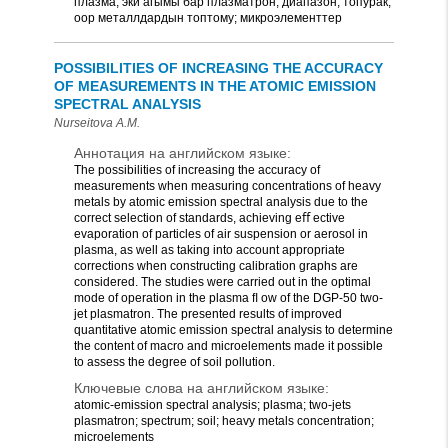
плазма; эки агымы бар плазматрон; диапазон; топурак;
оор металлдардын топтому; микроэлементтер
POSSIBILITIES OF INCREASING THE ACCURACY
OF MEASUREMENTS IN THE ATOMIC EMISSION
SPECTRAL ANALYSIS
Nurseitova A.M.
Аннотация на английском языке:
The possibilities of increasing the accuracy of
measurements when measuring concentrations of heavy
metals by atomic emission spectral analysis due to the
correct selection of standards, achieving eﬀ ective
evaporation of particles of air suspension or aerosol in
plasma, as well as taking into account appropriate
corrections when constructing calibration graphs are
considered. The studies were carried out in the optimal
mode of operation in the plasma ﬂ ow of the DGP-50 two-
jet plasmatron. The presented results of improved
quantitative atomic emission spectral analysis to determine
the content of macro and microelements made it possible
to assess the degree of soil pollution.
Ключевые слова на английском языке:
atomic-emission spectral analysis; plasma; two-jets
plasmatron; spectrum; soil; heavy metals concentration;
microelements