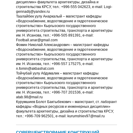
дисциплин» факультета архитектуры, дизайна и
строительства КРСУ, тел.: +996-555 042623, e-mail: Logi-
gennadij@yandex.ru
Таалайбек уулу Анаркалый – магистрант кафедры
«Водоснабжение, водоотведение и гидротехническое
строительство» Кыргызского государственного
университета строительства, транспорта и архитектуры
им. Н. Исанова, тел.: +996-505 891391, e-mail:
Football.anar@gmail.com
Фомин Николай Александрович – магистрант кафедры
«Водоснабжение, водоотведение и гидротехническое
строительство» Кыргызского государственного
университета строительства, транспорта и архитектуры
им. Н. Исанова, тел.: +996-557 175275, e-mail:
n.fomin@akbashat.com
Тойчубай уулу Абдумалик – магистрант кафедры
«Водоснабжение, водоотведение и гидротехническое
строительство» Кыргызского государственного
университета строительства, транспорта и архитектуры
им. Н. Исанова, тел.: +996-707 201536, e-mail:
atab.98@mail.ru
Курумшиев Болот Бактыбекович – магистрант, ст. лаборант
кафедры «Водных ресурсов и инженерных дисциплин»
факультета архитектуры, дизайна и строительства КРСУ,
тел.: +996-709 962501, e-mail: kurumshiev97@mail.ru
СОВЕРШЕНСТВОВАНИЕ КОНСТРУКЦИЙ