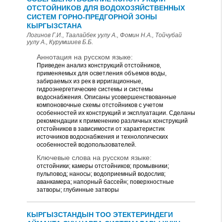
ОТСТОЙНИКОВ ДЛЯ ВОДОХОЗЯЙСТВЕННЫХ
СИСТЕМ ГОРНО-ПРЕДГОРНОЙ ЗОНЫ
КЫРГЫЗСТАНА
Логинов Г.И., Таалайбек уулу А., Фомин Н.А., Тойчубай
уулу А., Курумшиев Б.Б.
Аннотация на русском языке:
Приведен анализ конструкций отстойников,
применяемых для осветления объемов воды,
забираемых из рек в ирригационные,
гидроэнергетические системы и системы
водоснабжения. Описаны усовершенствованные
компоновочные схемы отстойников с учетом
особенностей их конструкций и эксплуатации. Сделаны
рекомендации к применению различных конструкций
отстойников в зависимости от характеристик
источников водоснабжения и технологических
особенностей водопользователей.
Ключевые слова на русском языке:
отстойники; камеры отстойников; промывники;
пульповод; наносы; водоприемный водослив;
аванкамера; напорный бассейн; поверхностные
затворы; глубинные затворы
КЫРГЫЗСТАНДЫН ТОО ЭТЕКТЕРИНДЕГИ