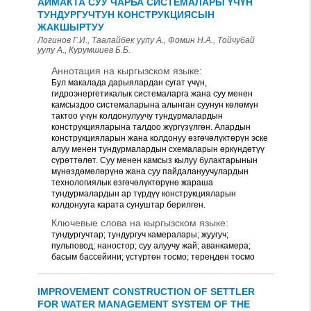
АЙМАКТА СУУ ЧАРБА СИСТЕМАЛАРЫ ҮЧҮН
ТУНДУРГУЧТУН КОНСТРУКЦИЯСЫН
ЖАКШЫРТУУ
Логинов Г.И., Таалайбек уулу А., Фомин Н.А., Тойчубай
уулу А., Курумшиев Б.Б.
Аннотация на кыргызском языке:
Бул макалада дарыялардан сугат үчүн,
гидроэнергетикалык системаларга жана суу менен
камсыздоо системаларына алынган суунун көлөмүн
тактоо үчүн колдонулуучу тундурмалардын
конструкцияларына талдоо жүргүзүлгөн. Алардын
конструкцияларын жана колдонуу өзгөчөлүктөрүн эске
алуу менен тундурмалардын схемаларын өркүндөтүү
сүрөттөлөт. Суу менен камсыз кылуу булактарынын
мүнөздөмөлөрүнө жана суу пайдалануучулардын
технологиялык өзгөчөлүктөрүнө жараша
тундурмалардын ар түрдүү конструкцияларын
колдонууга карата сунуштар берилген.
Ключевые слова на кыргызском языке:
тундургучтар; тундургуч камералары; жуугуч;
пульповод; наностор; суу алуучу жай; аванкамера;
басым бассейини; үстүртөн тосмо; тереңден тосмо
IMPROVEMENT CONSTRUCTION OF SETTLER
FOR WATER MANAGEMENT SYSTEM OF THE