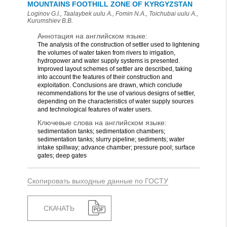
MOUNTAINS FOOTHILL ZONE OF KYRGYZSTAN
Loginov G.I., Taalaybek uulu A., Fomin N.A., Toichubai uulu A.,
Kurumshiev B.B.
Аннотация на английском языке:
The analysis of the construction of settler used to lightening
the volumes of water taken from rivers to irrigation,
hydropower and water supply systems is presented.
Improved layout schemes of settler are described, taking
into account the features of their construction and
exploitation. Conclusions are drawn, which conclude
recommendations for the use of various designs of settler,
depending on the characteristics of water supply sources
and technological features of water users.
Ключевые слова на английском языке:
sedimentation tanks; sedimentation chambers;
sedimentation tanks; slurry pipeline; sediments; water
intake spillway; advance chamber; pressure pool; surface
gates; deep gates
Скопировать выходные данные по ГОСТУ
СКАЧАТЬ