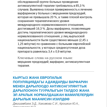
обследованной группе больных проведение
антикоагулянтной терапии требовалось в 85,3 %
случаев. Выявлена плохая приверженность к лечению
варфарином у больных с мерцанием предсердий,
которая не превышала 20 %, а также плохой контроль
сохранения терапевтического уровня
международного нормализованного отношения,
достигавший 16,3 %. Дозы варфарина, позволяющие
достичь терапевтического уровня международного
нормализованного отношения, у лиц кыргызской
национальности были существенно меньше (2,45 ±
1,25 мг/сутки) по сравнению с больными европейской
национальности, у которых среднесуточная доза
препарата равнялась 3,4 ± 0,9 мг/сутки.
Ключевые слова на русском языке:
мерцание предсердий; варфарин; антикоагулянтная
терапия.
КЫРГЫЗ ЖАНА ЕВРОПАЛЫК
ПОПУЛЯЦИЯДАГЫ АДАМДАРДЫ ВАРФАРИН
МЕНЕН ДАРЫЛООДО АНТИКОАГУЛЯНТТЫК
ДАРЫЛООНУН ТУУРАЛЫГЫН ТАЛДОО ЖАНА
ЭЛ АРАЛЫК НОРМАЛДАШКАН МАМИЛЕЛЕРДИН
ДАРЫЛЫК МААНИСИН ИЗИЛДӨӨ
Джишамбаев Э.Д., Хакимова С.И., Крошкин Ю.А.,