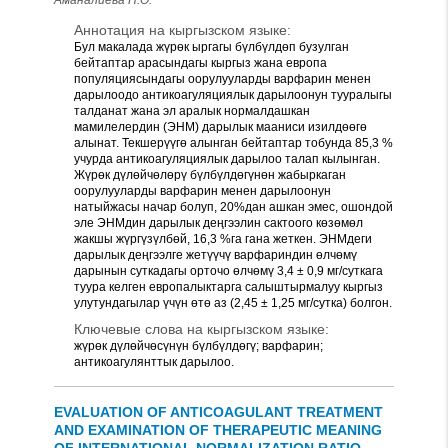
Аманалиева Н.О.
Аннотация на кыргызском языке:
Бул макалада жүрөк ыргагы бүлбүлдөп бузулган
бейтаптар арасындагы кыргыз жана европа
популяциясындагы оорулууларды варфарин менен
дарылоодо антикоагуляциялык дарылоонун тууралыгы
талданат жана эл аралык нормалдашкан
мамилелердин (ЭНМ) дарылык мааниси изилдөөгө
алынат. Текшерүүгө алынган бейтаптар тобунда 85,3 %
учурда антикоагуляциялык дарылоо талап кылынган.
Жүрөк дүлөйчөлөрү бүлбүлдөгүнөн жабыркаган
оорулууларды варфарин менен дарылоонун
натыйжасы начар болуп, 20%дан ашкан эмес, ошондой
эле ЭНМдин дарылык деңгээлин сактоого көзөмөл
жакшы жүргүзүлбөй, 16,3 %га гана жеткен. ЭНМдеги
дарылык деңгээлге жетүүчү варфариндин өлчөмү
дарынын суткадагы орточо өлчөмү 3,4 ± 0,9 мг/суткага
туура келген европалыктарга салыштырмалуу кыргыз
улутундагылар үчүн өтө аз (2,45 ± 1,25 мг/сутка) болгон.
Ключевые слова на кыргызском языке:
жүрөк дүлөйчөсүнүн бүлбүлдөгү; варфарин;
антикоагулянттык дарылоо.
EVALUATION OF ANTICOAGULANT TREATMENT
AND EXAMINATION OF THERAPEUTIC MEANING