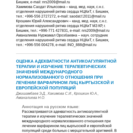
Бишкек, е-mail: nrs2009@mail.ru
Хакимова Саодат Ильясовна – канд. мед. наук, с.н.с.
отделения нарушений ритма сердца НЦКиТ, г. Бишкек,
тел.: +996-556 2727272, е-mail: saodat.f.2011@mail.ru
Крошкин Юрий Александрович – канд. мед. наук, с.н.с.
отделения нарушений ритма сердца НЦКиТ МЗ КР, г.
Бишкек, тел.: +996-771 427831, е-mail: nrs2009@mail.ru
Аманалиева Нуржамал Орозбаевна – науч. сотрудник
отделения нарушений ритма сердца НЦКиТ, г. Бишкек,
тел.: +996-556 004278, е-mail: INO_888@mail.ru
ОЦЕНКА АДЕКВАТНОСТИ АНТИКОАГУЛЯНТНОЙ
ТЕРАПИИ И ИЗУЧЕНИЕ ТЕРАПЕВТИЧЕСКИХ
ЗНАЧЕНИЙ МЕЖДУНАРОДНОГО
НОРМАЛИЗОВАННОГО ОТНОШЕНИЯ ПРИ
ЛЕЧЕНИИ ВАРФАРИНОМ ЛИЦ КЫРГЫЗСКОЙ И
ЕВРОПЕЙСКОЙ ПОПУЛЯЦИЙ
Джишамбаев Э.Д., Хакимова С.И., Крошкин Ю.А.,
Аманалиева Н.О.
Аннотация на русском языке:
Рассматриваются адекватность антикоагулянтной
терапии и изучение терапевтических значений
международного нормализованного отношения при
лечении варфарином лиц кыргызской и европейской
популяций среди больных с мерцательной аритмией. В