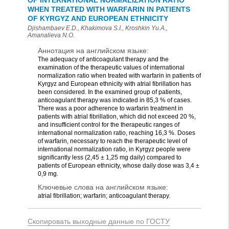
OF INTERNATIONAL NORMALIZATION RATIO
WHEN TREATED WITH WARFARIN IN PATIENTS
OF KYRGYZ AND EUROPEAN ETHNICITY
Djishambaev E.D., Khakimova S.I., Kroshkin Yu.A.,
Amanalieva N.O.
Аннотация на английском языке:
The adequacy of anticoagulant therapy and the
examination of the therapeutic values of international
normalization ratio when treated with warfarin in patients of
Kyrgyz and European ethnicity with atrial fibrillation has
been considered. In the examined group of patients,
anticoagulant therapy was indicated in 85,3 % of cases.
There was a poor adherence to warfarin treatment in
patients with atrial fibrillation, which did not exceed 20 %,
and insufficient control for the therapeutic ranges of
international normalization ratio, reaching 16,3 %. Doses
of warfarin, necessary to reach the therapeutic level of
international normalization ratio, in Kyrgyz people were
significantly less (2,45 ± 1,25 mg daily) compared to
patients of European ethnicity, whose daily dose was 3,4 ±
0,9 mg.
Ключевые слова на английском языке:
atrial fibrillation; warfarin; anticoagulant therapy.
Скопировать выходные данные по ГОСТУ